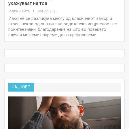
укажуваат на тоа
Мајка и Дете
Јун 22, 2023
Иако не се разликува многу од класичниот замор и
стрес, некои од знаците на родителска исцрпеност се
поинтензивни, благодарение на што во повеќето
случаи можеме навреме да го препознаеме.
НАЈНОВО