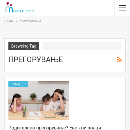
Дома
прегорување
Browsing Tag
ПРЕГОРУВАЊЕ
СЛАЈДЕР
Родителско прегорување? Еве кои знаци