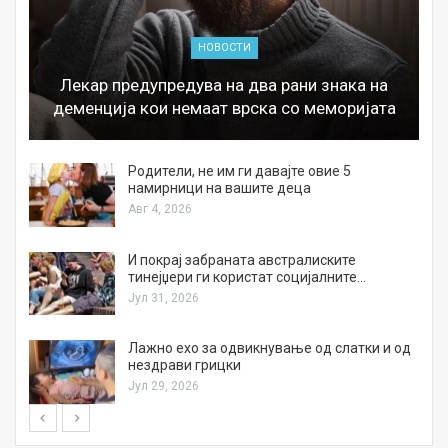
НОВОСТИ
Лекар предупредува на два рани знака на
деменција кои немаат врска со меморијата
а
Родители, не им ги давајте овие 5
намирници на вашите деца
Авг 4, 2026
И покрај забраната австралиските
тинејџери ги користат социјалните…
Јул 31, 2026
Лажно ехо за одвикнување од слатки и од
нездрави грицки
Јул 29, 2026