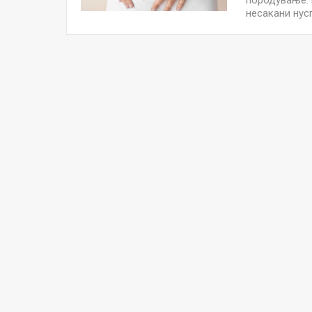
породување. 
несакани нусп