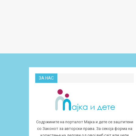
ЗА НАС
Содржините на порталот Мајка и дете се заштитени
со Законот за авторски права. За секоја форма на
користење на делови од овој веб сајт или цели