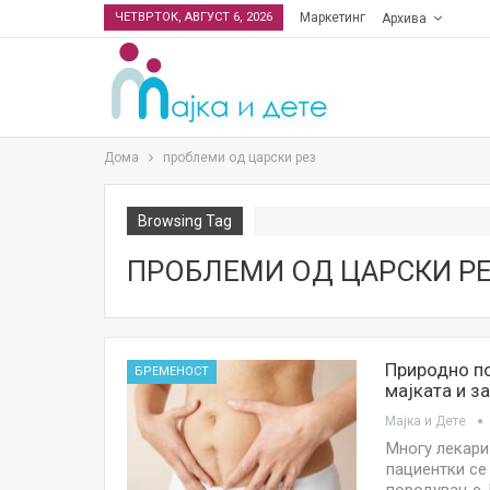
ЧЕТВРТОК, АВГУСТ 6, 2026
Маркетинг
Архива
Дома
проблеми од царски рез
Browsing Tag
ПРОБЛЕМИ ОД ЦАРСКИ Р
Природно по
БРЕМЕНОСТ
мајката и з
Мајка и Дете
Многу лекари
пациентки се