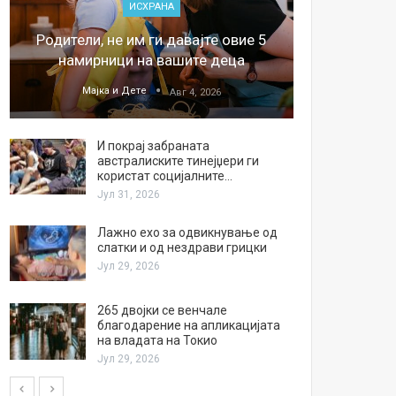
ИСХРАНА
„Џонс
Родители, не им ги давајте овие 5
обесштет
намирници на вашите деца
тв
Мајка и Дете
М
Авг 4, 2026
И покрај забраната
австралиските тинејџери ги
користат социјалните…
Јул 31, 2026
Лажно ехо за одвикнување од
слатки и од нездрави грицки
Јул 29, 2026
265 двојки се венчале
благодарение на апликацијата
на владата на Токио
Јул 29, 2026