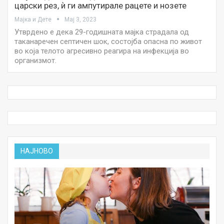
царски рез, ѝ ги ампутирале рацете и нозете
Мајка и Дете
Мај 3, 2023
Утврдено е дека 29-годишната мајка страдала од
таканаречен септичен шок, состојба опасна по живот
во која телото агресивно реагира на инфекција во
организмот.
НАЈНОВО