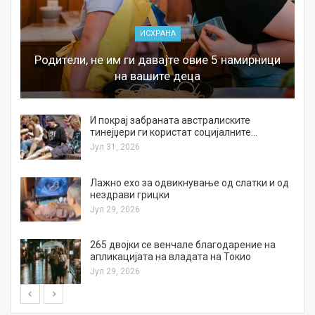
ИСХРАНА
Родители, не им ги давајте овие 5 намирници
на вашите деца
И покрај забраната австралиските
тинејџери ги користат социјалните…
Јул 31, 2026
Лажно ехо за одвикнување од слатки и од
нездрави грицки
Јул 29, 2026
а
265 двојки се венчале благодарение на
апликацијата на владата на Токио
Јул 29, 2026