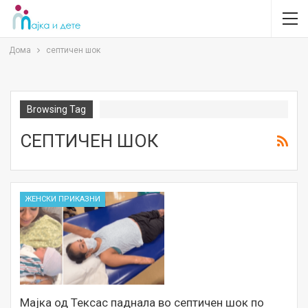
Дома
септичен шок
Browsing Tag
СЕПТИЧЕН ШОК
ЖЕНСКИ ПРИКАЗНИ
Мајка од Тексас паднала во септичен шок по