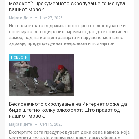
мозокот“: Прекумерното скролување го менува
вашиот мозок
Мајка и Дете
Ное 27, 2025
Неквалитетната содржина, постојаното скролување и
опсесијата со социјалните мрежи водат до когнитивен
замор, пад на концентрацијата и нарушено ментално
здравје, предупредуваат невролози и психијатри.
НОВОСТИ
Бесконечното скролување на Интернет може да
биде штетно колку алкохолот: Што прават од
нашиот мозок…
Мајка и Дете
Сеп 15, 2025
Експертите сега предупредуваат дека оваа навика, која
честопати лесно ја опишуваме како „само убивање