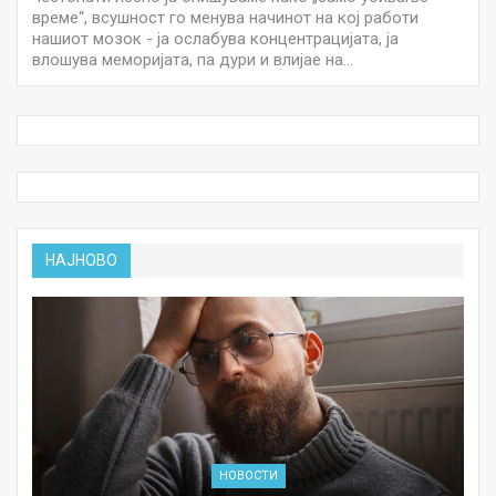
време“, всушност го менува начинот на кој работи
нашиот мозок - ја ослабува концентрацијата, ја
влошува меморијата, па дури и влијае на…
НАЈНОВО
НОВОСТИ