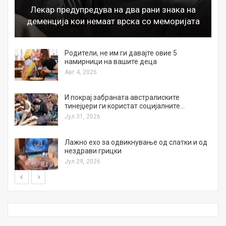
Лекар предупредува на два рани знака на
деменција кои немаат врска со меморијата
а
Родители, не им ги давајте овие 5
намирници на вашите деца
Авг 4, 2026
И покрај забраната австралиските
тинејџери ги користат социјалните…
Јул 31, 2026
Лажно ехо за одвикнување од слатки и од
нездрави грицки
Јул 29, 2026