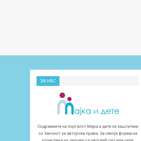
ЗА НАС
Содржините на порталот Мајка и дете се заштитени
со Законот за авторски права. За секоја форма на
користење на делови од овој веб сајт или цели