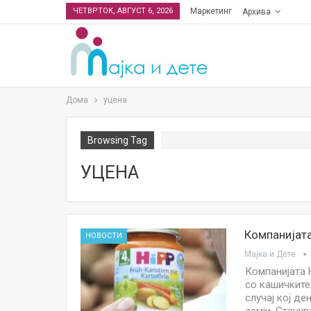
ЧЕТВРТОК, АВГУСТ 6, 2026
Маркетинг
Архива
Дома
уцена
Browsing Tag
УЦЕНА
Компанијата
НОВОСТИ
Мајка и Дете
Компанијата 
со кашичките
случај кој де