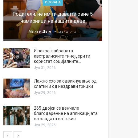
ИСХРАНА
„Џонс
Родители, не им ги давајте овие 5
обесштет
намирници на вашите деца
тв
Мајка и Дете
М
Авг 4, 2026
И покрај забраната
австралиските тинејџери ги
користат социјалните…
Јул 31, 2026
Лажно ехо за одвикнување од
слатки и од нездрави грицки
Јул 29, 2026
265 двојки се венчале
благодарение на апликацијата
на владата на Токио
Јул 29, 2026