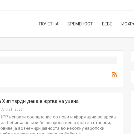
ПОЧЕТНА
БРЕМЕНОСТ
БЕБЕ
ИСХР
 Хип тврди дека е жртва на уцена
Апр 21, 2026
HiPP испрати соопштение со нови информации во врска
 за бебиња во кои беше пронајден отров за стаорци,
новиве ја вознемири јавноста во неколку европски
НОВОСТИ