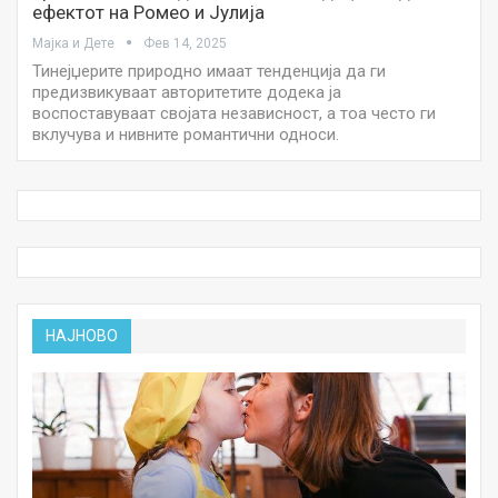
ефектот на Ромео и Јулија
Мајка и Дете
Фев 14, 2025
Тинејџерите природно имаат тенденција да ги
предизвикуваат авторитетите додека ја
воспоставуваат својата независност, а тоа често ги
вклучува и нивните романтични односи.
НАЈНОВО