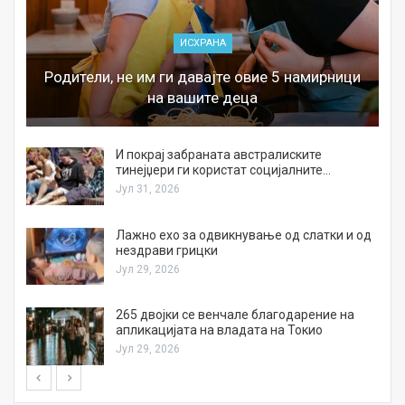
ИСХРАНА
Родители, не им ги давајте овие 5 намирници
на вашите деца
И покрај забраната австралиските
тинејџери ги користат социјалните…
Јул 31, 2026
Лажно ехо за одвикнување од слатки и од
нездрави грицки
Јул 29, 2026
а
265 двојки се венчале благодарение на
апликацијата на владата на Токио
Јул 29, 2026