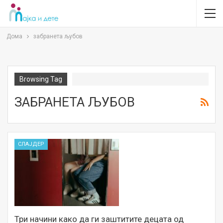
Дома
забранета љубов
Browsing Tag
ЗАБРАНЕТА ЉУБОВ
СЛАЈДЕР
Три начини како да ги заштитите децата од