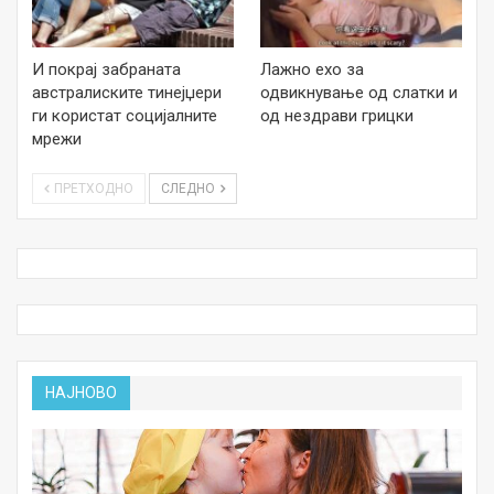
И покрај забраната
Лажно ехо за
австралиските тинејџери
одвикнување од слатки и
ги користат социјалните
од нездрави грицки
мрежи
ПРЕТХОДНО
СЛЕДНО
НАЈНОВО