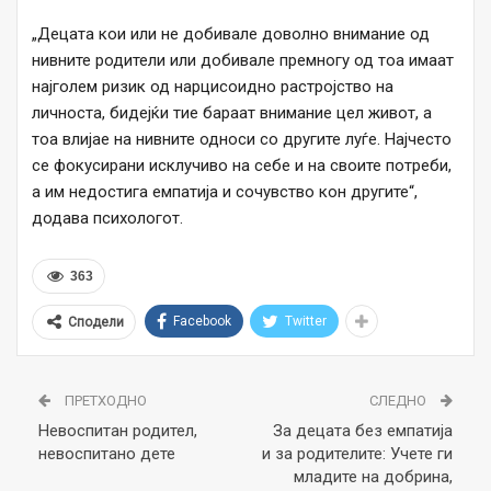
„Децата кои или не добивале доволно внимание од
нивните родители или добивале премногу од тоа имаат
најголем ризик од нарцисоидно растројство на
личноста, бидејќи тие бараат внимание цел живот, а
тоа влијае на нивните односи со другите луѓе. Најчесто
се фокусирани исклучиво на себе и на своите потреби,
а им недостига емпатија и сочувство кон другите“,
додава психологот.
363
Facebook
Twitter
Сподели
ПРЕТХОДНО
СЛЕДНО
Невоспитан родител,
За децата без емпатија
невоспитано дете
и за родителите: Учете ги
младите на добрина,