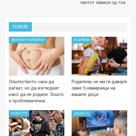
светот зависи од тоа
ПОВЕЌЕ
ЖЕНСКИ ПРИКАЗНИ
ИСХРАНА
Општеството сака да
Родители, не им ги давајте
раѓаат, но да изгледаат
овие 5 намирници на
како да не родиле: Зошто
вашите деца
е проблематична…
НОВОСТИ
ДЕЦА 1-6