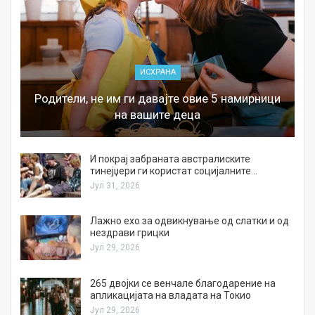
ИСХРАНА
Родители, не им ги давајте овие 5 намирници
на вашите деца
И покрај забраната австралиските
тинејџери ги користат социјалните…
Јул 31, 2026
Лажно ехо за одвикнување од слатки и од
нездрави грицки
Јул 29, 2026
а
265 двојки се венчале благодарение на
апликацијата на владата на Токио
Јул 29, 2026