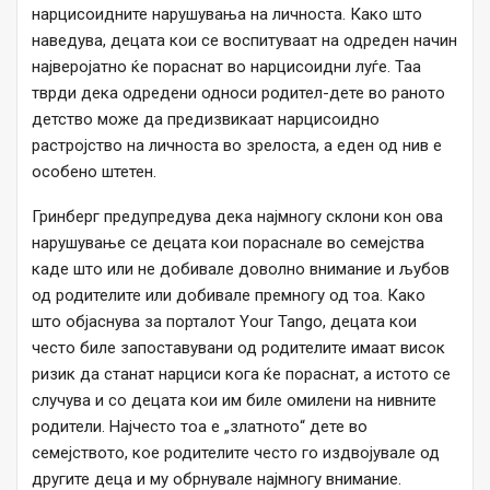
нарцисоидните нарушувања на личноста. Како што
наведува, децата кои се воспитуваат на одреден начин
најверојатно ќе пораснат во нарцисоидни луѓе. Таа
тврди дека одредени односи родител-дете во раното
детство може да предизвикаат нарцисоидно
растројство на личноста во зрелоста, а еден од нив е
особено штетен.
Гринберг предупредува дека најмногу склони кон ова
нарушување се децата кои пораснале во семејства
каде што или не добивале доволно внимание и љубов
од родителите или добивале премногу од тоа. Како
што објаснува за порталот Your Tango, децата кои
често биле запоставувани од родителите имаат висок
ризик да станат нарциси кога ќе пораснат, а истото се
случува и со децата кои им биле омилени на нивните
родители. Најчесто тоа е „златното“ дете во
семејството, кое родителите често го издвојувале од
другите деца и му обрнувале најмногу внимание.