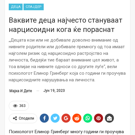
ДЕЦА
СЛАЈДЕР
Ваквите деца најчесто стануваат
нарцисоидни кога ќе пораснат
„Децата кои или не добивале доволно внимание од
нивните родители или добивале премногу од тоа имаат
најголем ризик од нарцисоидно растројство на
личноста, бидејќи тие бараат внимание цел живот, а
тоа влијае на нивните односи со другите луѓе“, вели
психологот Елинор Гринберг која со години ги проучува
нарцисоидните нарушувања на личноста.
Јун 19, 2023
Мајка И Дете
363
Сподели
Психологот Елинор Гринберг многу години ги проучува