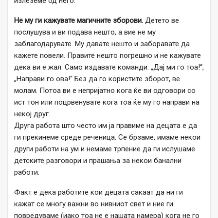
излеземе од него.
Не му ги кажувате магичните зборови.
Детето ве
послушува и ви подава нешто, а вие не му
заблагодарувате. Му давате нешто и заборавате да
кажете повели. Правите нешто погрешно и не кажувате
дека ви е жал. Само издавате команди: „Дај ми го тоа!“,
„Направи го ова!“ Без да го користите зборот, ве
молам. Потоа ви е непријатно кога ќе ви одговори со
ист тон или поцрвенувате кога тоа ќе му го направи на
некој друг.
Друга работа што често им ја правиме на децата е да
ги прекинеме среде реченица. Се брзаме, имаме некои
други работи на ум и немаме трпение да ги ислушаме
детските разговори и прашања за некои банални
работи.
Факт е дека работите кои децата сакаат да ни ги
кажат се многу важни во нивниот свет и ние ги
повредуваме (иако тоа не е нашата намера) кога не го