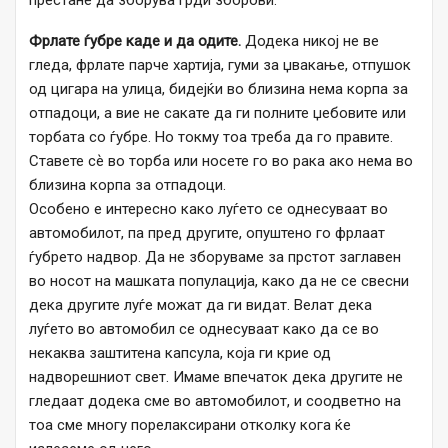
Фрлате ѓубре каде и да одите.
Додека никој не ве
гледа, фрлате парче хартија, гуми за џвакање, отпушок
од цигара на улица, бидејќи во близина нема корпа за
отпадоци, а вие не сакате да ги полните џебовите или
торбата со ѓубре. Но токму тоа треба да го правите.
Ставете сѐ во торба или носете го во рака ако нема во
близина корпа за отпадоци.
Особено е интересно како луѓето се однесуваат во
автомобилот, па пред другите, опуштено го фрлаат
ѓубрето надвор. Да не зборуваме за прстот заглавен
во носот на машката популација, како да не се свесни
дека другите луѓе можат да ги видат. Велат дека
луѓето во автомобил се однесуваат како да се во
некаква заштитена капсула, која ги крие од
надворешниот свет. Имаме впечаток дека другите не
гледаат додека сме во автомобилот, и соодветно на
тоа сме многу порелаксирани отколку кога ќе