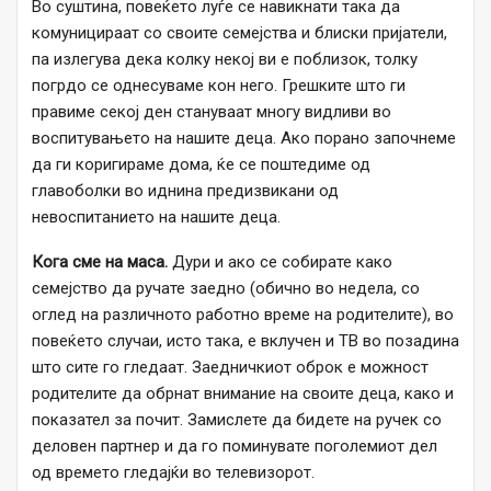
Во суштина, повеќето луѓе се навикнати така да
комуницираат со своите семејства и блиски пријатели,
па излегува дека колку некој ви е поблизок, толку
погрдо се однесуваме кон него. Грешките што ги
правиме секој ден стануваат многу видливи во
воспитувањето на нашите деца. Ако порано започнеме
да ги коригираме дома, ќе се поштедиме од
главоболки во иднина предизвикани од
невоспитанието на нашите деца.
Кога сме на маса.
Дури и ако се собирате како
семејство да ручате заедно (обично во недела, со
оглед на различното работно време на родителите), во
повеќето случаи, исто така, е вклучен и ТВ во позадина
што сите го гледаат. Заедничкиот оброк е можност
родителите да обрнат внимание на своите деца, како и
показател за почит. Замислете да бидете на ручек со
деловен партнер и да го поминувате поголемиот дел
од времето гледајќи во телевизорот.