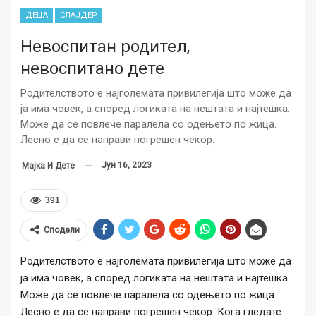
ДЕЦА
СЛАЈДЕР
Невоспитан родител,
невоспитано дете
Родителството е најголемата привилегија што може да
ја има човек, а според логиката на нештата и најтешка.
Може да се повлече паралела со одењето по жица.
Лесно е да се направи погрешен чекор.
Јун 16, 2023
Мајка И Дете
391
Сподели
Родителството е најголемата привилегија што може да
ја има човек, а според логиката на нештата и најтешка.
Може да се повлече паралела со одењето по жица.
Лесно е да се направи погрешен чекор. Кога гледате