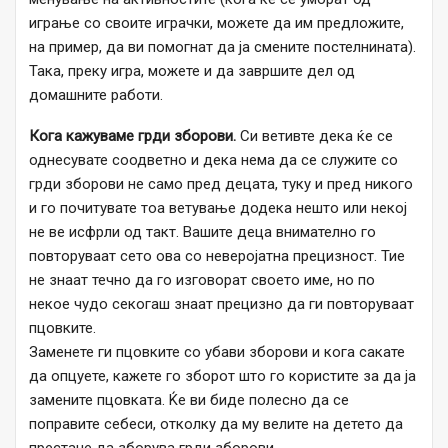
играње со своите играчки, можете да им предложите,
на пример, да ви помогнат да ја смените постелнината).
Така, преку игра, можете и да завршите дел од
домашните работи.
Кога кажуваме грди зборови.
Си ветивте дека ќе се
однесувате соодветно и дека нема да се служите со
грди зборови не само пред децата, туку и пред никого
и го почитувате тоа ветување додека нешто или некој
не ве исфрли од такт. Вашите деца внимателно го
повторуваат сето ова со неверојатна прецизност. Тие
не знаат течно да го изговорат своето име, но по
некое чудо секогаш знаат прецизно да ги повторуваат
пцовките.
Заменете ги пцовките со убави зборови и кога сакате
да опцуете, кажете го зборот што го користите за да ја
замените пцовката. Ќе ви биде полесно да се
поправите себеси, отколку да му велите на детето да
престане да зборува грди зборови.