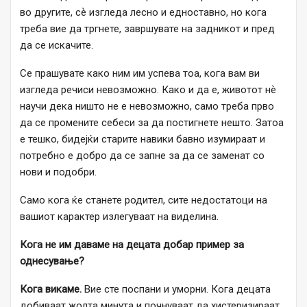
во другите, сѐ изгледа лесно и едноставно, но кога
треба вие да тргнете, завршувате на задникот и пред
да се искачите.
Се прашувате како ним им успева тоа, кога вам ви
изгледа речиси невозможно. Како и да е, животот нѐ
научи дека ништо не е невозможно, само треба прво
да се промените себеси за да постигнете нешто. Затоа
е тешко, бидејќи старите навики бавно изумираат и
потребно е добро да се запне за да се заменат со
нови и подобри.
Само кога ќе станете родител, сите недостатоци на
вашиот карактер излегуваат на виделина.
Кога не им даваме на децата добар пример за
однесување?
Кога викаме.
Вие сте поспани и уморни. Кога децата
добиваат жолта минута и почнуваат да хистеризираат