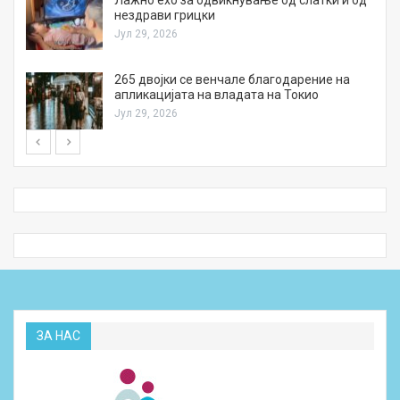
Лажно ехо за одвикнување од слатки и од
нездрави грицки
Јул 29, 2026
а
265 двојки се венчале благодарение на
апликацијата на владата на Токио
Јул 29, 2026
ЗА НАС