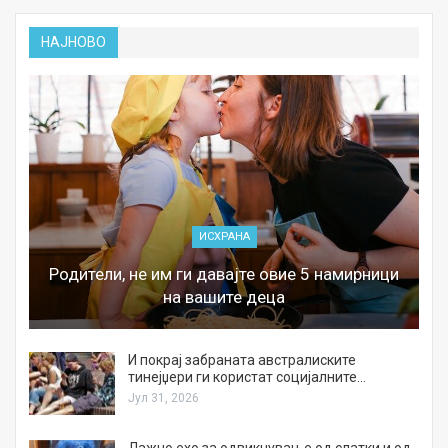
НАЈНОВО
ИСХРАНА
Родители, не им ги давајте овие 5 намирници
на вашите деца
И покрај забраната австралиските
тинејџери ги користат социјалните…
Јул 31, 2026