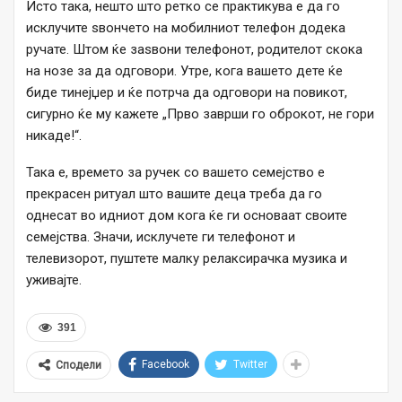
Исто така, нешто што ретко се практикува е да го
исклучите ѕвончето на мобилниот телефон додека
ручате. Штом ќе заsвони телефонот, родителот скока
на нозе за да одговори. Утре, кога вашето дете ќе
биде тинејџер и ќе потрча да одговори на повикот,
сигурно ќе му кажете „Прво заврши го оброкот, не гори
никаде!“.
Така е, времето за ручек со вашето семејство е
прекрасен ритуал што вашите деца треба да го
однесат во идниот дом кога ќе ги основаат своите
семејства. Значи, исклучете ги телефонот и
телевизорот, пуштете малку релаксирачка музика и
уживајте.
391
Facebook
Twitter
Сподели