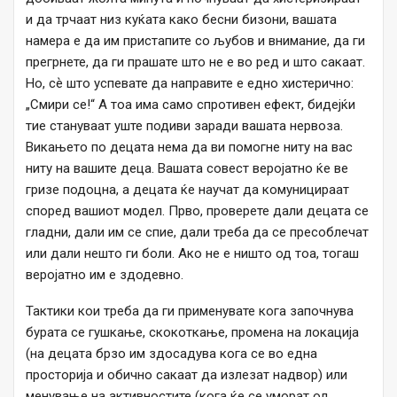
и да трчаат низ куќата како бесни бизони, вашата
намера е да им пристапите со љубов и внимание, да ги
прегрнете, да ги прашате што не е во ред и што сакаат.
Но, сѐ што успевате да направите е едно хистерично:
„Смири се!“ А тоа има само спротивен ефект, бидејќи
тие стануваат уште подиви заради вашата нервоза.
Викањето по децата нема да ви помогне ниту на вас
ниту на вашите деца. Вашата совест веројатно ќе ве
гризе подоцна, а децата ќе научат да комуницираат
според вашиот модел. Прво, проверете дали децата се
гладни, дали им се спие, дали треба да се пресоблечат
или дали нешто ги боли. Ако не е ништо од тоа, тогаш
веројатно им е здодевно.
Тактики кои треба да ги применувате кога започнува
бурата се гушкање, скокоткање, промена на локација
(на децата брзо им здосадува кога се во една
просторија и обично сакаат да излезат надвор) или
менување на активностите (кога ќе се уморат од