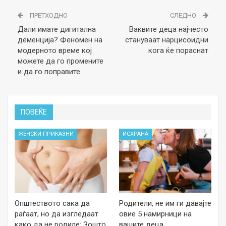
ПРЕТХОДНО
СЛЕДНО
Дали имате дигитална
Ваквите деца најчесто
деменција? Феномен на
стануваат нарцисоидни
модерното време кој
кога ќе пораснат
можете да го промените
и да го поправите
ПОВЕЌЕ
ЖЕНСКИ ПРИКАЗНИ
ИСХРАНА
Општеството сака да
Родители, не им ги давајте
раѓаат, но да изгледаат
овие 5 намирници на
како да не родиле: Зошто
вашите деца