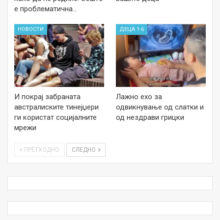
е проблематична…
НОВОСТИ
ДЕЦА 1-6
И покрај забраната
Лажно ехо за
австралиските тинејџери
одвикнување од слатки и
ги користат социјалните
од нездрави грицки
мрежи
ПРЕТХОДНО
СЛЕДНО