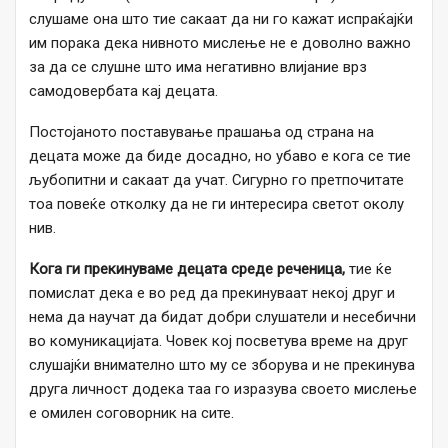
слушаме она што тие сакаат да ни го кажат испраќајќи
им порака дека нивното мислење не е доволно важно
за да се слушне што има негативно влијание врз
самодовербата кај децата.
Постојаното поставување прашања од страна на
децата може да биде досадно, но убаво е кога се тие
љубопитни и сакаат да учат. Сигурно го претпочитате
тоа повеќе отколку да не ги интересира светот околу
нив.
Кога ги прекинуваме децата среде реченица,
тие ќе
помислат дека е во ред да прекинуваат некој друг и
нема да научат да бидат добри слушатели и несебични
во комуникацијата. Човек кој посветува време на друг
слушајќи внимателно што му се зборува и не прекинува
друга личност додека таа го изразува своето мислење
е омилен соговорник на сите.