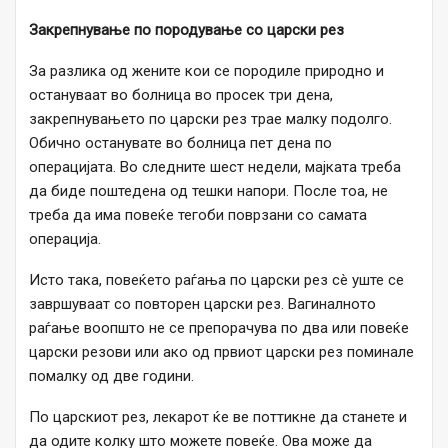
Закрепнување по породување со царски рез
За разлика од жените кои се породиле природно и
остануваат во болница во просек три дена,
закрепнувањето по царски рез трае малку подолго.
Обично останувате во болница пет дена по
операцијата. Во следните шест недели, мајката треба
да биде поштедена од тешки напори. После тоа, не
треба да има повеќе тегоби поврзани со самата
операција.
Исто така, повеќето раѓања по царски рез сè уште се
завршуваат со повторен царски рез. Вагиналното
раѓање воопшто не се препорачува по два или повеќе
царски резови или ако од првиот царски рез поминале
помалку од две години.
По царскиот рез, лекарот ќе ве поттикне да станете и
да одите колку што можете повеќе. Ова може да