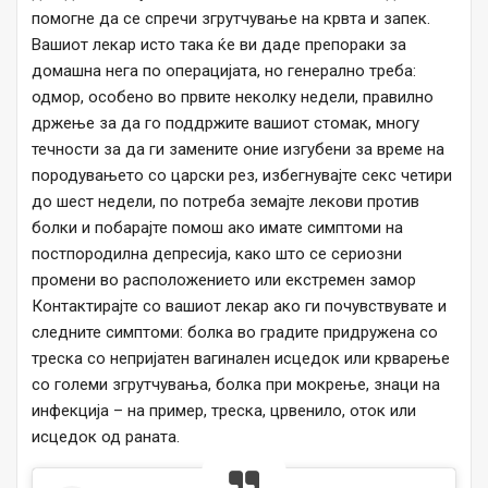
помогне да се спречи згрутчување на крвта и запек.
Вашиот лекар исто така ќе ви даде препораки за
домашна нега по операцијата, но генерално треба:
одмор, особено во првите неколку недели, правилно
држење за да го поддржите вашиот стомак, многу
течности за да ги замените оние изгубени за време на
породувањето со царски рез, избегнувајте секс четири
до шест недели, по потреба земајте лекови против
болки и побарајте помош ако имате симптоми на
постпородилна депресија, како што се сериозни
промени во расположението или екстремен замор
Контактирајте со вашиот лекар ако ги почувствувате и
следните симптоми: болка во градите придружена со
треска со непријатен вагинален исцедок или крварење
со големи згрутчувања, болка при мокрење, знаци на
инфекција – на пример, треска, црвенило, оток или
исцедок од раната.