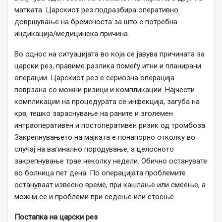
матката. Царскиот рез подразбира оперативно
довршување на бременоста за што е потребна
индикација/медицинска причина.
Во однос на ситуацијата во која се јавува причината за
царски рез, правиме разлика помеѓу итни и планирани
операции. Царскиот рез е сериозна операција
поврзана со можни ризици и компликации. Најчести
компликации на процедурата се инфекција, загуба на
крв, тешко зараснување на раните и зголемен
интраоперативен и постоперативен ризик од тромбоза.
Закрепнувањето на мајката е понапорно отколку во
случај на вагинално породување, а целосното
закрепнување трае неколку недели. Обично останувате
во болница пет дена. По операцијата проблемите
остануваат извесно време, при кашлање или смеење, а
можни се и проблеми при седење или стоење.
Постапка на царски рез