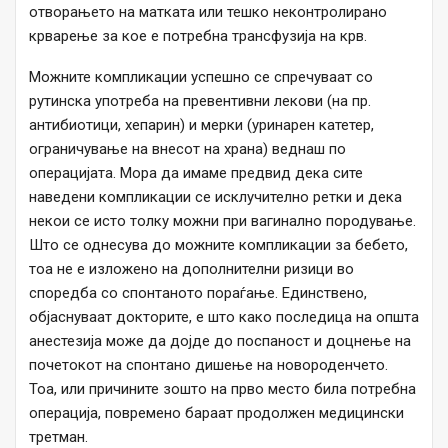
отворањето на матката или тешко неконтролирано
крварење за кое е потребна трансфузија на крв.
Можните компликации успешно се спречуваат со
рутинска употреба на превентивни лекови (на пр.
антибиотици, хепарин) и мерки (уринарен катетер,
ограничување на внесот на храна) веднаш по
операцијата. Мора да имаме предвид дека сите
наведени компликации се исклучително ретки и дека
некои се исто толку можни при вагинално породување.
Што се однесува до можните компликации за бебето,
тоа не е изложено на дополнителни ризици во
споредба со спонтаното пораѓање. Единствено,
објаснуваат докторите, е што како последица на општа
анестезија може да дојде до поспаност и доцнење на
почетокот на спонтано дишење на новороденчето.
Тоа, или причините зошто на прво место била потребна
операција, повремено бараат продолжен медицински
третман.