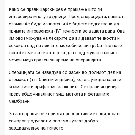
Како се прави царски рез е прашање што ги
интересира многу трудници. Пред операцијата, вашиот
стомак ќе биде исчистен и ќе бидете подготвени да
примате интравенски (IV) течности во вашата рака. Ова
им овозможува на лекарите да ви даваат течности и
секаков вид на лек што можеби ќе ви треба. Тие исто
така ќе вметнат катетер за да го одржуваат вашиот
мочен меур празен за време на операцијата.
Операцијата се изведува со засек во долниот дел на
стомакот (т.н. бикини инцизија), кој е функционален и
козметички прифатлив за жените. Се прави инцизија
преку абдоминалниот ѕид, матката и феталните
мембрани.
За затворање се користат ресорптивни конци, кои се
саморазградуваат и овозможуваат добро
заздравување на ткивото.