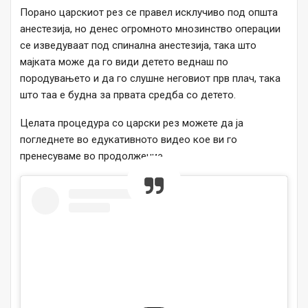
Порано царскиот рез се правел исклучиво под општа
анестезија, но денес огромното мнозинство операции
се изведуваат под спинална анестезија, така што
мајката може да го види детето веднаш по
породувањето и да го слушне неговиот прв плач, така
што таа е будна за првата средба со детето.
Целата процедура со царски рез можете да ја
погледнете во едукативното видео кое ви го
пренесуваме во продолжение.