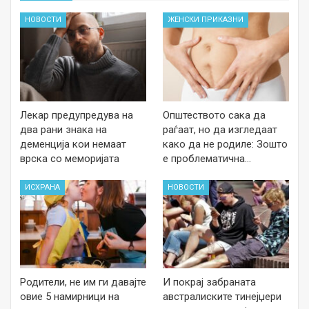
НОВОСТИ
ЖЕНСКИ ПРИКАЗНИ
Лекар предупредува на
Општеството сака да
два рани знака на
раѓаат, но да изгледаат
деменција кои немаат
како да не родиле: Зошто
врска со меморијата
е проблематична…
ИСХРАНА
НОВОСТИ
Родители, не им ги давајте
И покрај забраната
овие 5 намирници на
австралиските тинејџери