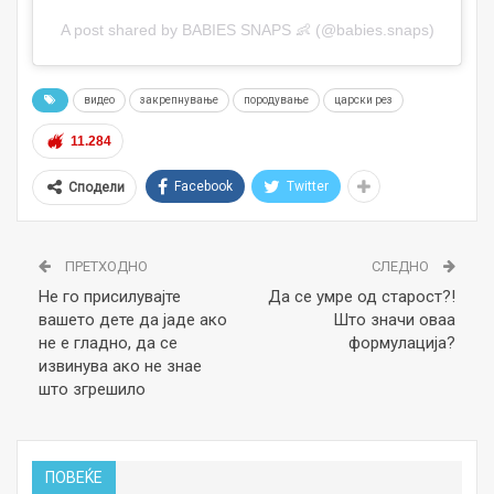
A post shared by BABIES SNAPS 👶 (@babies.snaps)
видео
закрепнување
породување
царски рез
11.284
Facebook
Twitter
Сподели
ПРЕТХОДНО
СЛЕДНО
Не го присилувајте
Да се умре од старост?!
вашето дете да јаде ако
Што значи оваа
не е гладно, да се
формулација?
извинува ако не знае
што згрешило
ПОВЕЌЕ