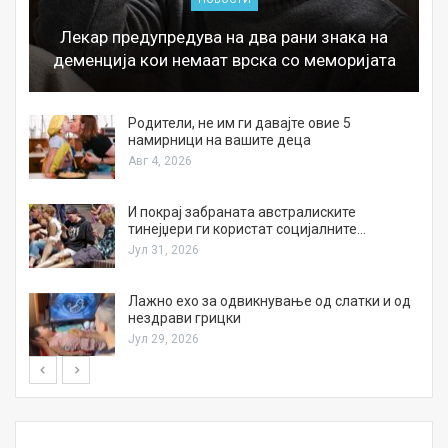
Лекар предупредува на два рани знака на
деменција кои немаат врска со меморијата
а
Родители, не им ги давајте овие 5
намирници на вашите деца
Авг 4, 2026
И покрај забраната австралиските
тинејџери ги користат социјалните…
Јул 31, 2026
Лажно ехо за одвикнување од слатки и од
нездрави грицки
Јул 29, 2026