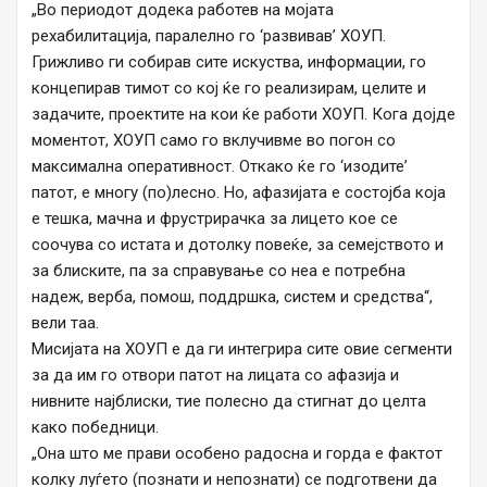
„Во периодот додека работев на мојата
рехабилитација, паралелно го ‘развивав’ ХОУП.
Грижливо ги собирав сите искуства, информации, го
концепирав тимот со кој ќе го реализирам, целите и
задачите, проектите на кои ќе работи ХОУП. Кога дојде
моментот, ХОУП само го вклучивме во погон со
максимална оперативност. Откако ќе го ‘изодите’
патот, е многу (по)лесно. Но, афазијата е состојба која
е тешка, мачна и фрустрирачка за лицето кое се
соочува со истата и дотолку повеќе, за семејството и
за блиските, па за справување со неа е потребна
надеж, верба, помош, поддршка, систем и средства“,
вели таа.
Мисијата на ХОУП е да ги интегрира сите овие сегменти
за да им го отвори патот на лицата со афазија и
нивните најблиски, тие полесно да стигнат до целта
како победници.
„Она што ме прави особено радосна и горда е фактот
колку луѓето (познати и непознати) се подготвени да