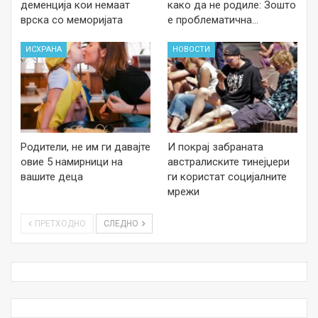
деменција кои немаат
како да не родиле: Зошто
врска со меморијата
е проблематична…
ИСХРАНА
НОВОСТИ
Родители, не им ги давајте
И покрај забраната
овие 5 намирници на
австралиските тинејџери
вашите деца
ги користат социјалните
мрежи
ПРЕТХОДНО
СЛЕДНО