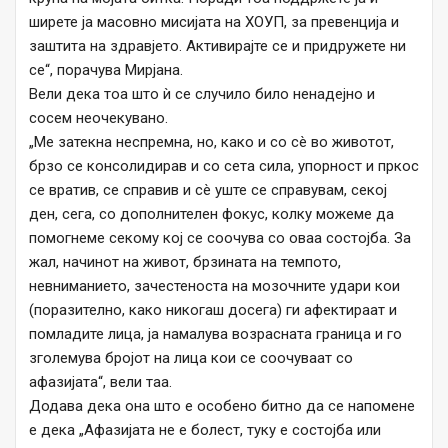
ширете ја масовно мисијата на ХОУП, за превенција и
заштита на здравјето. Активирајте се и придружете ни
се“, порачува Мирјана.
Вели дека тоа што ѝ се случило било ненадејно и
сосем неочекувано.
„Ме затекна неспремна, но, како и со сè во животот,
брзо се консолидирав и со сета сила, упорност и пркос
се вратив, се справив и сè уште се справувам, секој
ден, сега, со дополнителен фокус, колку можеме да
помогнеме секому кој се соочува со оваа состојба. За
жал, начинот на живот, брзината на темпото,
невниманието, зачестеноста на мозочните удари кои
(поразително, како никогаш досега) ги афектираат и
помладите лица, ја намалува возрасната граница и го
зголемува бројот на лица кои се соочуваат со
афазијата“, вели таа.
Додава дека она што е особено битно да се напомене
е дека „Афазијата не е болест, туку е состојба или