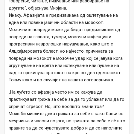
говорење, читање, пишување или разбирање на
другите“, објаснува Мирјана.
Инаку, Афазијата е предизвикана од оштетување на
една или повеќе јазични области на мозокот.
Мозочните повреди може да бидат предизвикани од
повреди на главата, тумори, мозочни инфекции и
прогресивни невролошки нарушувања, како што е
Алцхајмеровата болест, но најчесто, причината за
повреда на мозокот е мозочен удар кој се јавува кога
згрутчување на крвта или истекување или пукање на
сад го прекинува протокот на крв во дел од мозокот.
Токму како и во случајот на нашата соговорничка.
„На луѓето со афазија често им се кажува да
практикуваат грижа за себе за да го ублажат или да го
спречат стресот. Но, што воопшто значи тоа?
Можеби мислите дека грижата за себе е како бањи со
меурчиња и часови по јога, но грижата за себе е сè што
правите за да се чувствувате добро и да се наполните