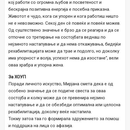
кој работи со огромна љубов и посветеност и
бескрајна позитивна енергија е посебна приказна.
Животот е чудо, кога си упорен и кога работиш ништо
не е невозможно. Секој ден сè повеќе и повеќе можев.
Од суштествено значење е брзо да се реагира и да се
отпочне со третирање на состојбата веднаш по
нејзиното настапување и да нема откажувања, бидејќи
рехабилитацијата може да трае и подолго, но доколку
има упорност и волја, успехот нема да изостане“, вели
оваа храбра и упорна жена.
За ХОУП
Поради личното искуство, Мирјана смета дека е од
особено значење да се подигне свеста за оваа
состојба и колку може да се превенира нејзино
настапување и да се обезбеди оптимална или целосна
рехабилитација, доколку веќе настапила.
Токму затоа таа го формирала здружението за помош
и поддршка на лица со афазија.