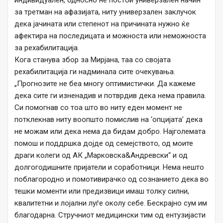
индивидуален, односно не постои универзален начин
за третман на афазијата, ниту универзален заклучок
дека јачината или степенот на причината нужно ќе
афектира на последицата и можноста или неможноста
за рехабилитација.
Кога станува збор за Мирјана, таа со својата
рехабилитација ги надминала сите очекувања.
„Прогнозите не беа многу оптимистички. Да кажеме
дека сите ги изненадив и потврдив дека нема правила.
Си помогнав со тоа што во ниту еден момент не
потклекнав ниту воопшто помислив на ‘опцијата’ дека
не можам или дека нема да бидам добро. Најголемата
помош и поддршка дојде од семејството, од моите
драги колеги од АК „Марковска&Андревски“ и од
долгогодишните пријатели и соработници. Нема нешто
поблагородно и помотивирачко од сознанието дека во
тешки моменти или предизвици имаш толку силни,
квалитетни и лојални луѓе околу себе. Бескрајно сум им
благодарна. Стручниот медицински тим од ентузијасти