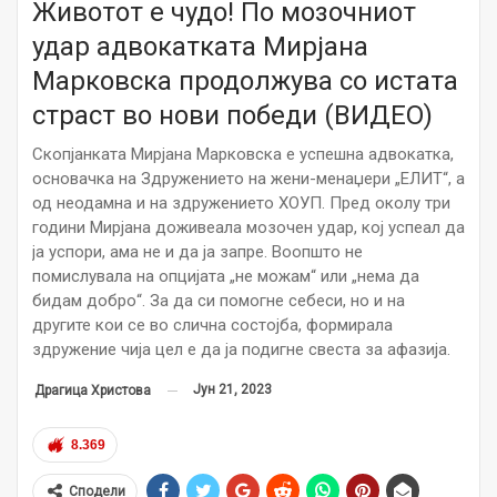
Животот е чудо! По мозочниот
удар адвокатката Мирјана
Марковска продолжува со истата
страст во нови победи (ВИДЕО)
Скопјанката Мирјана Марковска е успешна адвокатка,
основачка на Здружението на жени-менаџери „ЕЛИТ“, а
од неодамна и на здружението ХОУП. Пред околу три
години Мирјана доживеала мозочен удар, кој успеал да
ја успори, ама не и да ја запре. Воопшто не
помислувала на опцијата „не можам“ или „нема да
бидам добро“. За да си помогне себеси, но и на
другите кои се во слична состојба, формирала
здружение чија цел е да ја подигне свеста за афазија.
Јун 21, 2023
Драгица Христова
8.369
Сподели