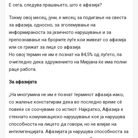
Е сега, следува прашањето, што е афазија?
Токму овој месец, јуни, е месец за подигање на свеста
за афазија, односно, за зголемување на
информираноста за јазичното нарушување и за
препознавање на бројните луѓе кои живеат со афазија
или се грижат за лице со афазија.
Но овој термин не им е познат на 84,5% од луѓето, па
очигледно дека здружението на Мирјана ќе има полни
раце работа.
За афазијата
„На многумина не им е познат терминот афазија иако,
со жалење констатирам дека во последно време сè
повеќе се соочуваме со истиот. Најкратко, Афазија е
стекнато комуникациско нарушување кое ја нарушува
способноста на лицето да говори, но не влијае на
интелигенцијата. Афазијата ја нарушува способноста за