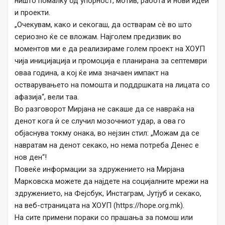
ништо помалку од упорност, мотив, работа и нови идеи
и проекти.
„Очекувам, како и секогаш, да остварам сè во што
сериозно ќе се вложам. Најголем предизвик во
моментов ми е да реализираме голем проект на ХОУП
чија иницијација и промоција е планирана за септември
оваа година, а кој ќе има значаен импакт на
остварувањето на помошта и поддршката на лицата со
афазија“, вели таа.
Во разговорот Мирјана не сакаше да се навраќа на
денот кога ѝ се случил мозочниот удар, а ова го
објаснува токму онака, во нејзин стил: „Можам да се
навратам на денот секако, но нема потреба Денес е
нов ден“!
Повеќе информации за здружението на Мирјана
Марковска можете да најдете на социјалните мрежи на
здружението, на Фејсбук, Инстаграм, Јутјуб и секако,
на веб-страницата на ХОУП (https://hope.org.mk).
На сите примени пораки со прашања за помош или