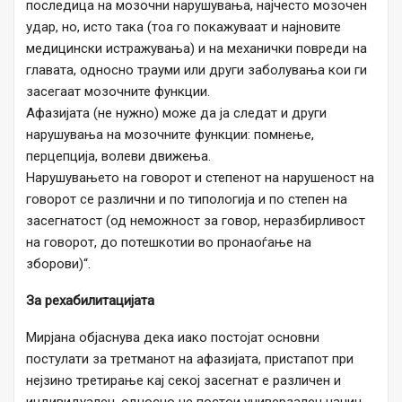
последица на мозочни нарушувања, најчесто мозочен
удар, но, исто така (тоа го покажуваат и најновите
медицински истражувања) и на механички повреди на
главата, односно трауми или други заболувања кои ги
засегаат мозочните функции.
Афазијата (не нужно) може да ја следат и други
нарушувања на мозочните функции: помнење,
перцепција, волеви движења.
Нарушувањето на говорот и степенот на нарушеност на
говорот се различни и по типологија и по степен на
засегнатост (од неможност за говор, неразбирливост
на говорот, до потешкотии во пронаоѓање на
зборови)“.
За рехабилитацијата
Мирјана објаснува дека иако постојат основни
постулати за третманот на афазијата, пристапот при
нејзино третирање кај секој засегнат е различен и