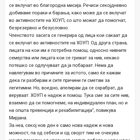
се вклучат во благородна мисија. Речиси секојдневно
добиваме пораки и барања, како може да се вклучат
во активностите на ХОУП, со што можат да помогнат,
безрезервно и безусловно.
Членството засега се генерира од лица кои сакаат да
се вклучат во активностите на ХОУП. Од друга страна,
лицата на кои им е потребна помош, односно нивните
семејства или лицата кои се грижат за нив, некако
потешко се одлучуваат да ја побараат. Нема да
навлегувам во причините за истото, само ќе кажам
дека ги разбирам и сите причини ги сметам за
легитимни. Но, воедно, апелирам да се охрабрат, да
веруваат. ХОУП е надеж и помош. Тука сме за сите нив,
взаемно да си помогнеме, на индивидуален план, но и
на општа превенција и рехабилитација“, повикува
Мирјана.
За неа, секој нов ден е само нова надеж и нова
можност, па од себеси и од својот тим не очекува