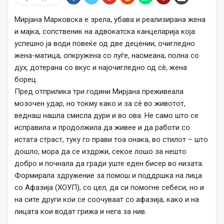
Мирјана Марковска е зрела, убава и реализирана жена
и мајка, сопственик на адвокатска канцеларија која
успешно ја води повеќе од две децении, очигледно
жена-матица, опкружена со луѓе, насмеана, полна со
дух, дотерана со вкус и најочигледно од сè, жена
борец.
Пред отприлика три години Мирјана преживеала
мозочен удар, но токму како и за сè во животот,
веднаш нашла смисла дури и во ова. Не само што се
исправила и продолжила да живее и да работи со
истата страст, туку го прави тоа онака, во стилот – што
дошло, мора да се издржи, секое лошо за нешто
добро и почнала да гради уште еден бисер во низата.
Формирала здружение за помош и поддршка на лица
со Афазија (ХОУП), со цел, да си помогне себеси, но и
на сите други кои се соочуваат со афазија, како и на
лицата кои водат грижа и нега за нив.