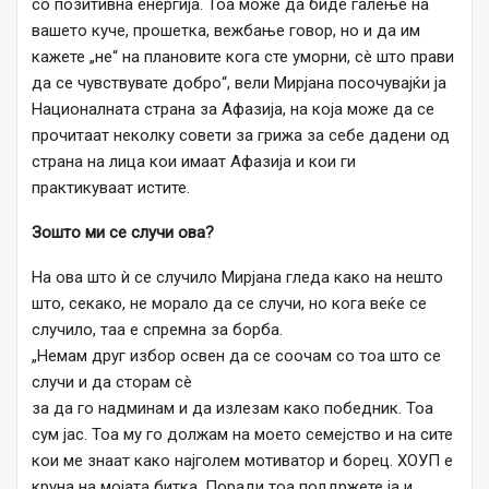
со позитивна енергија. Тоа може да биде галење на
вашето куче, прошетка, вежбање говор, но и да им
кажете „не“ на плановите кога сте уморни, сè што прави
да се чувствувате добро“, вели Мирјана посочувајќи ја
Националната страна за Афазија, на која може да се
прочитаат неколку совети за грижа за себе дадени од
страна на лица кои имаат Афазија и кои ги
практикуваат истите.
Зошто ми се случи ова?
На ова што ѝ се случило Мирјана гледа како на нешто
што, секако, не морало да се случи, но кога веќе се
случило, таа е спремна за борба.
„Немам друг избор освен да се соочам со тоа што се
случи и да сторам сè
за да го надминам и да излезам како победник. Тоа
сум јас. Тоа му го должам на моето семејство и на сите
кои ме знаат како најголем мотиватор и борец. ХОУП е
круна на мојата битка. Поради тоа поддржете ја и