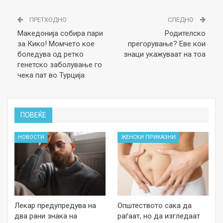
ПРЕТХОДНО
СЛЕДНО
Македонија собира пари
Родителско
за Кико! Момчето кое
прегорување? Еве кои
боледува од ретко
знаци укажуваат на тоа
генетско заболување го
чека пат во Турција
ПОВЕЌЕ
НОВОСТИ
ЖЕНСКИ ПРИКАЗНИ
Лекар предупредува на
Општеството сака да
два рани знака на
раѓаат, но да изгледаат