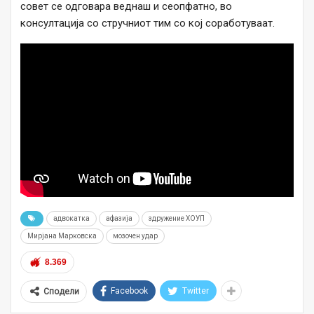
совет се одговара веднаш и сеопфатно, во
консултација со стручниот тим со кој соработуваат.
адвокатка
афазија
здружение ХОУП
Мирјана Марковска
мозочен удар
8.369
Facebook
Twitter
Сподели