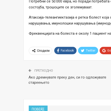
Потребни се 50.000 евра, но поради потребат
состојба, трошоците се зголемуваат.
Атаксија-телеангиектазија е ретка болест кој
нарушувања, имунолошки нарушувања (имунодеф
Фреквенцијата на болеста е околу 1 пациент на
Facebook
Twitter
Go
Сподели
ПРЕТХОДНО
Ако дремнувате преку ден, си го одложувате
стареењето
ПОВЕЌЕ