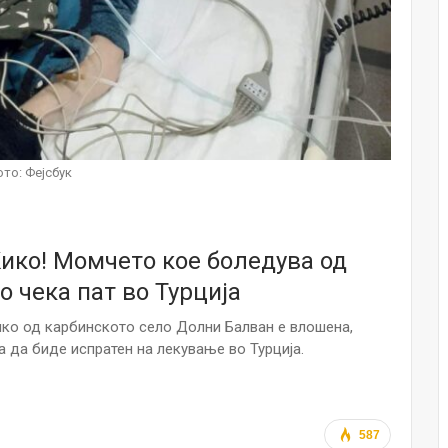
НОВОСТИ
Финците вложија милион евра во
кал, за посилен имунитет на децата
Мајка и Дете
Јул 24, 2026
Малолетниците ќе бидат офлајн
то: Фејсбук
до 15-тата година: Франција
воведе…
Јул 23, 2026
Кико! Момчето кое боледува од
Нов тест од крвта би можел да го
открие ризикот од Алцхајмер
о чека пат во Турција
многу…
Јул 22, 2026
ико од карбинското село Долни Балван е влошена,
 да биде испратен на лекување во Турција.
Австралијка роди четири
идентични ќерки: Чудо што се
случува еднаш на…
Јул 21, 2026
587