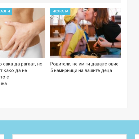
КАЗНИ
ИСХРАНА
 сака да раѓаат, но
Родители, не им ги давајте овие
т како да не
5 намирници на вашите деца
то е
чна…