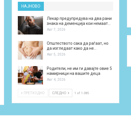
НАЈНОВО
Лекар предупредува на два рани
знака на деменција кои немаат…
Авг 7, 2026
Општеството сака да раѓаат, но
да изгледаат како да не…
Авг 5, 2026
Родители, не им ги давајте овие 5
намирници на вашите деца
Авг 4, 2026
ПРЕТХОДНО
СЛЕДНО
1 of 1.085