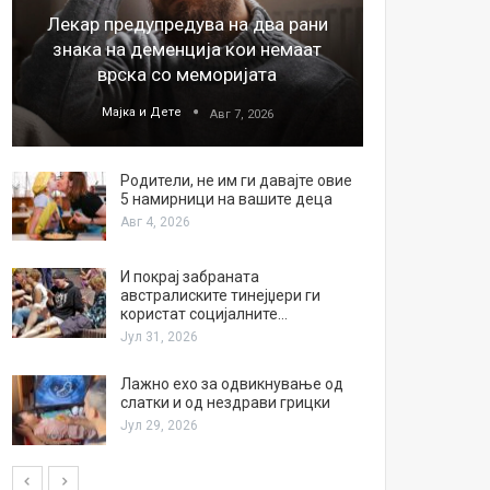
Лекар предупредува на два рани
26
знака на деменција кои немаат
благода
врска со меморијата
Мајка и Дете
М
Авг 7, 2026
Родители, не им ги давајте овие
5 намирници на вашите деца
Авг 4, 2026
И покрај забраната
австралиските тинејџери ги
користат социјалните…
Јул 31, 2026
Лажно ехо за одвикнување од
слатки и од нездрави грицки
Јул 29, 2026