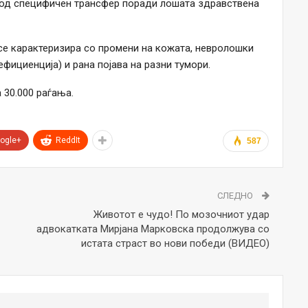
а од специфичен трансфер поради лошата здравствена
а се карактеризира со промени на кожата, невролошки
ициенција) и рана појава на разни тумори.
 30.000 раѓања.
ogle+
ReddIt
587
СЛЕДНО
Животот е чудо! По мозочниот удар
адвокатката Мирјана Марковска продолжува со
истата страст во нови победи (ВИДЕО)