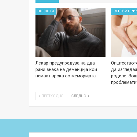
НОВОСТИ
ЖЕНСКИ ПРИ
Лекар предупредува на два
Општеството
рани знака на деменција кои
да изгледаа
немаат врска со меморијата
родиле: Зош
проблемати
ПРЕТХОДНО
СЛЕДНО