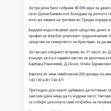
За три дена биле собрани 40.000 евра за два
село Долни Балван кое боледува од реткото 
итно да замине на третман во Турција поради 
Бидејќи недостасуваат уште средства, денес и 
профил на Фејсбук штипскиот градоначалник 
средства на семејството на Кристијан, за да 
За таа цел следниот вторник, во 21 часот, во 
концерт на кој е најавен настап на десетина ес
Барбара Ракичевиќ, ДЈ Боно, Огнен Здравковски
Картата ќе чини симболични 200 денари, ќе им
143 130 и А1 143 471.
Претходно докторите одбивале да потпишат тр
сметале дека нема да го издржи патот. Негова
се собере целосната сума потребна за патувањ