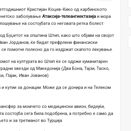
есетгодишниот Кристијан Коцев-Кико од карбинското
генетско заболување
Атаксија-телеангиектазија
и мора
влошување на состојбата со неговата ретка болест.
од Буџетот на општина Штип, како што објави на својот
Иван Јорданов, ќе бидат префрлени финансиски
им се помогне полесно да го издржат скапото лекување.
Домот на културата во Штип ќе се одржи хуманитарен
традни ѕвезди од Македонија (Два Бона, Тајзи, Таско,
, Пајак, Иван Јованов).
а и кутии за донации. Може да се донира и на Телеком
ансфер за момчето со медицински авион, бидејќи,
та состојба сега била подобрена, а потребно е само да
ето и за третманот во Турција.