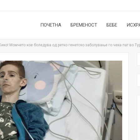
ПОЧЕТНА
БРЕМЕНОСТ
БЕБЕ
ИСХР
Кико! Момчето кое боледува од ретко генетско заболување го чека пат во Ту