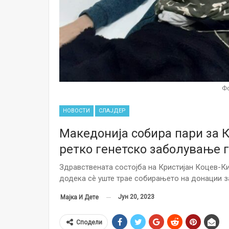
Фо
НОВОСТИ
СЛАЈДЕР
Македонија собира пари за 
ретко генетско заболување г
Здравствената состојба на Кристијан Коцев-К
додека сѐ уште трае собирањето на донации за
Јун 20, 2023
Мајка И Дете
Сподели