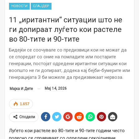
НОВОСТИ
СЛАЈДЕР
11 „иритантни“ ситуации што не
ги допираат луѓето кои растеле
во 80-тите и 90-тите
Бидејќи се соочувале со предизвици кои не можат да
се споредат со оние на помладите или постарите
генерации, постојат одредени иритантни ситуации кои
воопшто не ги допираат, додека кај бејби-бумерите или
генерацијата З би можеле да предизвикаат нервоза.
Мај 14, 2026
Мајка И Дете
1.657
Сподели
Луѓето кои растеле во 80-тите и 90-тите години често
полесно се справуваат со одредени секојдневни