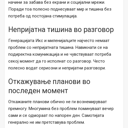
начини за забава без екрани и социјални мрежи.
Поради тоа полесно поднесуваат мир и тишина без
потреба од постојана стимулација.
Непријатна тишина во разговор
Генерацијата Икс и миленијалците најчесто немаат
проблем со непријатната тишина. Навикнати се на
подиректна комуникација и не чувствуваат потреба
секој момент да го исполнат со разговор. Често
полесно водат сериозни и непријатни разговори.
Откажување планови во
последен момент
Откажаните планови обично не ги вознемируваат
премногу. Многумина без проблем поминуваат вечер
сами и се одмораат по напорен ден. Самотијата
генерално не им претставува проблем.