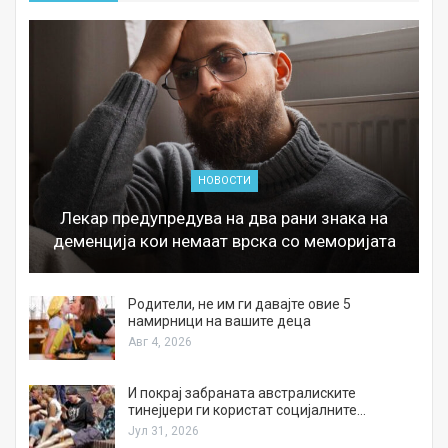
НОВОСТИ
Лекар предупредува на два рани знака на
деменција кои немаат врска со меморијата
а
Родители, не им ги давајте овие 5
намирници на вашите деца
Авг 4, 2026
И покрај забраната австралиските
тинејџери ги користат социјалните…
Јул 31, 2026