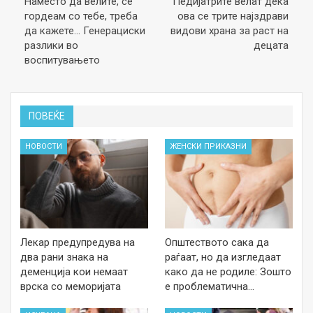
Наместо да велите, се
Педијатрите велат дека
гордеам со тебе, треба
ова се трите најздрави
да кажете… Генерациски
видови храна за раст на
разлики во
децата
воспитувањето
ПОВЕЌЕ
НОВОСТИ
ЖЕНСКИ ПРИКАЗНИ
Лекар предупредува на
Општеството сака да
два рани знака на
раѓаат, но да изгледаат
деменција кои немаат
како да не родиле: Зошто
врска со меморијата
е проблематична…