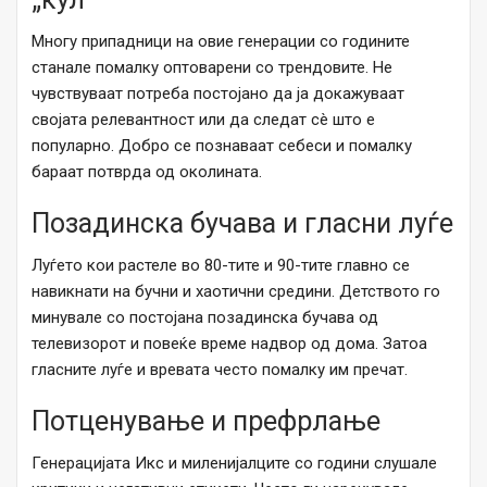
Многу припадници на овие генерации со годините
станале помалку оптоварени со трендовите. Не
чувствуваат потреба постојано да ја докажуваат
својата релевантност или да следат сè што е
популарно. Добро се познаваат себеси и помалку
бараат потврда од околината.
Позадинска бучава и гласни луѓе
Луѓето кои растеле во 80-тите и 90-тите главно се
навикнати на бучни и хаотични средини. Детството го
минувале со постојана позадинска бучава од
телевизорот и повеќе време надвор од дома. Затоа
гласните луѓе и вревата често помалку им пречат.
Потценување и префрлање
Генерацијата Икс и миленијалците со години слушале