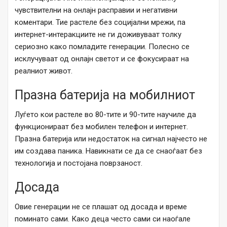
чувствителни на онлајн расправии и негативни
коментари. Тие растеле без социјални мрежи, па
интернет-интеракциите не ги доживуваат толку
сериозно како помладите генерации. Полесно се
исклучуваат од онлајн светот и се фокусираат на
реалниот живот.
Празна батерија на мобилниот
Луѓето кои растеле во 80-тите и 90-тите научиле да
функционираат без мобилен телефон и интернет.
Празна батерија или недостаток на сигнал најчесто не
им создава паника. Навикнати се да се снаоѓаат без
технологија и постојана поврзаност.
Досада
Овие генерации не се плашат од досада и време
поминато сами. Како деца често сами си наоѓале