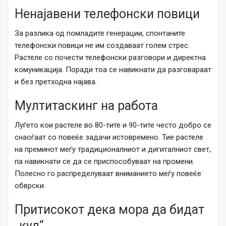
Ненајавени телефонски повици
За разлика од помладите генерации, спонтаните
телефонски повици не им создаваат голем стрес.
Растеле со почести телефонски разговори и директна
комуникација. Поради тоа се навикнати да разговараат
и без претходна најава.
Мултитаскинг на работа
Луѓето кои растеле во 80-тите и 90-тите често добро се
снаоѓаат со повеќе задачи истовремено. Тие растеле
на преминот меѓу традиционалниот и дигиталниот свет,
па навикнати се да се приспособуваат на промени.
Полесно го распределуваат вниманието меѓу повеќе
обврски.
Притисокот дека мора да бидат
„кул“