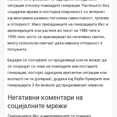
ситуации отколку помладите генерации. Растењето без
социјални мрежи и постојана поврзаност со интернет
кај многумина развило поголема самостојност, трпение
и отпорност. Иако припадниците на генерацијата Икс и
миленијалците кои растеле во текот на 1980-тите и
1990-тите често се прикажуваат во негативно светло,
многу психолози сметаат дека нивната отпорност е
потценета.
Бидејќи се соочувале со предизвици кои не можат да
се споредат со оние на помладите или постарите
генерации, постојат одредени иритантни ситуации кои
воопшто не ги допираат, додека кај бејби-бумерите или
генерацијата З би можеле да предизвикаат нервоза.
Негативни коментари на
социјалните мрежи
Генерацијата Икс и миленијалците се помалку