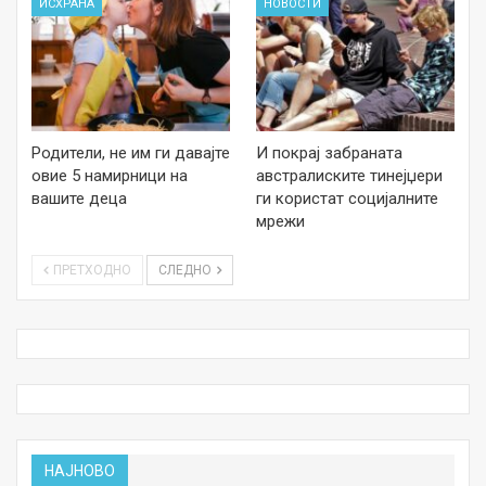
ИСХРАНА
НОВОСТИ
Родители, не им ги давајте
И покрај забраната
овие 5 намирници на
австралиските тинејџери
вашите деца
ги користат социјалните
мрежи
ПРЕТХОДНО
СЛЕДНО
НАЈНОВО