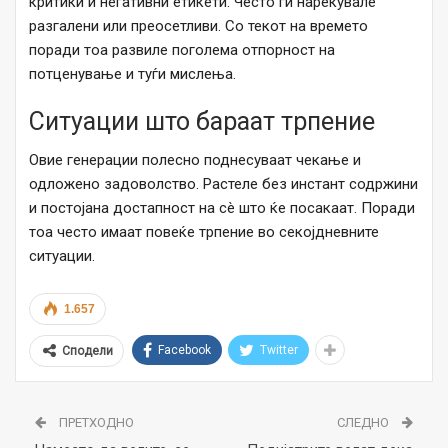
критики и негативни етикети. Често ги нарекувале
разгалени или преосетливи. Со текот на времето
поради тоа развиле поголема отпорност на
потценување и туѓи мислења.
Ситуации што бараат трпение
Овие генерации полесно поднесуваат чекање и
одложено задоволство. Растеле без инстант содржини
и постојана достапност на сè што ќе посакаат. Поради
тоа често имаат повеќе трпение во секојдневните
ситуации.
1.657
Facebook
Twitter
Сподели
ПРЕТХОДНО
СЛЕДНО