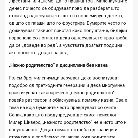
„престани“ или „немој да го правиш тоа“. Милениумците
денес почесто се обидуваат прво да разберат што
стои зад однесувањето: што го вознемирува детето,
од што се плаши, што го фрустрира. Бумерите често го
доживуваат таквиот пристап како попуштање, бидејќи
пораснале со логиката дека однесувањето прво треба
да се „доведе во ред“, а чувствата доаѓаат подоцна –
ако воопшто дојдат на ред.
„Нежно родителство“ и дисциплина без казна
Голем број милениумци веруваат дека воспитуваат
подобро од претходните генерации и дека многумина
практикуваат таканаречено „нежно родителство“:
повеќе разговори и објаснувања, помалку казна. Ова е
тема на која бумерите често превртуваат со очите.
Сепак, како што предупредува детскиот психолог
Милер Шиверс, „нежното родителство“ не е исто што и
попустливост. Децата имаат потреба од граници и
структура, а проблемот се јавува кога родителите