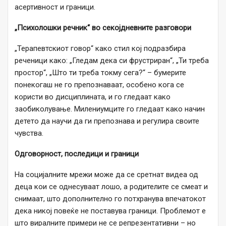
асертивност и граници.
„Психолошки речник“ во секојдневните разговори
„Терапевтскиот говор“ како стил кој подразбира
реченици како: „Гледам дека си фрустриран“, „Ти треба
простор“, „Што ти треба токму сега?“ – бумерите
понекогаш не го препознаваат, особено кога се
користи во дисциплината, и го гледаат како
заобиколување. Милениумците го гледаат како начин
детето да научи да ги препознава и регулира своите
чувства.
Одговорност, последици и граници
На социјалните мрежи може да се сретнат видеа од
деца кои се однесуваат лошо, а родителите се смеат и
снимаат, што дополнително го потхранува впечатокот
дека никој повеќе не поставува граници. Проблемот е
што виралните примери не се репрезентативни – но