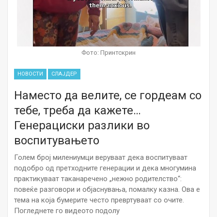
Фото: Принтскрин
НОВОСТИ
СЛАЈДЕР
Наместо да велите, се гордеам со
тебе, треба да кажете…
Генерациски разлики во
воспитувањето
Голем број милениумци веруваат дека воспитуваат
подобро од претходните генерации и дека многумина
практикуваат таканаречено „нежно родителство“:
повеќе разговори и објаснувања, помалку казна. Ова е
тема на која бумерите често превртуваат со очите.
Погледнете го видеото подолу