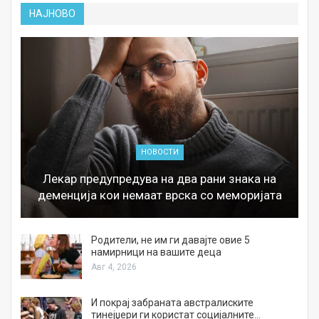
НАЈНОВО
НОВОСТИ
Лекар предупредува на два рани знака на
деменција кои немаат врска со меморијата
а
Родители, не им ги давајте овие 5
намирници на вашите деца
Авг 4, 2026
И покрај забраната австралиските
тинејџери ги користат социјалните…