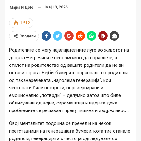
Мај 13, 2026
Мајка И Дете
1.512
Сподели
Родителите се меѓу највлијателните луѓе во животот на
децата – и речиси е невозможно да пораснете, а
стилот на родителство од вашите родители да не ви
оставил трага. Бејби-бумерите пораснале со родители
од таканаречената „најголема генерација“, кои
честопати биле построги, порезервирани и
емоционално „потврди“ – делумно затоа што биле
обликувани од војни, сиромаштија и идејата дека
проблемите се решаваат преку тишина и издржливост.
Овој менталитет подоцна се пренел и на некои
претставници на генерацијата бумери: кога тие станале
родители, генерацијата х често ја одгледувале со