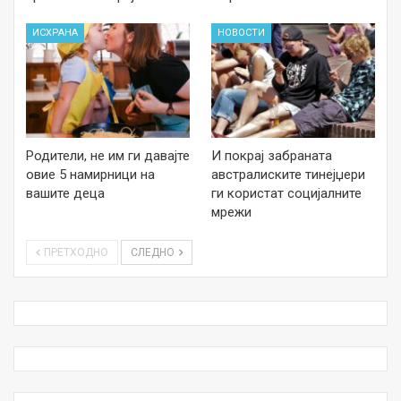
ИСХРАНА
НОВОСТИ
Родители, не им ги давајте
И покрај забраната
овие 5 намирници на
австралиските тинејџери
вашите деца
ги користат социјалните
мрежи
ПРЕТХОДНО
СЛЕДНО