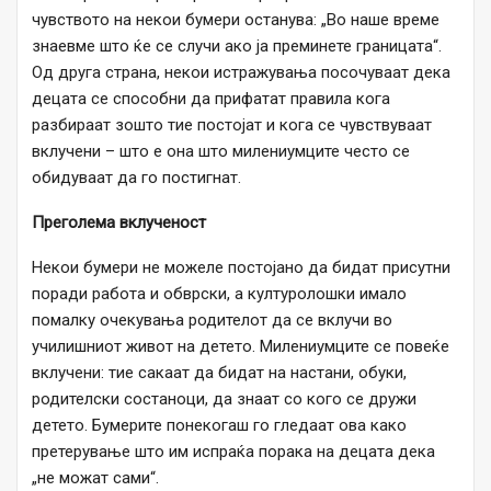
чувството на некои бумери останува: „Во наше време
знаевме што ќе се случи ако ја преминете границата“.
Од друга страна, некои истражувања посочуваат дека
децата се способни да прифатат правила кога
разбираат зошто тие постојат и кога се чувствуваат
вклучени – што е она што милениумците често се
обидуваат да го постигнат.
Преголема вклученост
Некои бумери не можеле постојано да бидат присутни
поради работа и обврски, а културолошки имало
помалку очекувања родителот да се вклучи во
училишниот живот на детето. Милениумците се повеќе
вклучени: тие сакаат да бидат на настани, обуки,
родителски состаноци, да знаат со кого се дружи
детето. Бумерите понекогаш го гледаат ова како
претерување што им испраќа порака на децата дека
„не можат сами“.