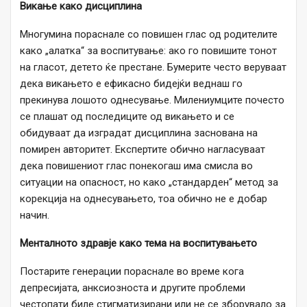
Викање како дисциплина
Многумина пораснале со повишен глас од родителите
како „алатка“ за воспитување: ако го повишите тонот
на гласот, детето ќе престане. Бумерите често веруваат
дека викањето е ефикасно бидејќи веднаш го
прекинува лошото однесување. Милениумците почесто
се плашат од последиците од викањето и се
обидуваат да изградат дисциплина заснована на
помирен авторитет. Експертите обично нагласуваат
дека повишениот глас понекогаш има смисла во
ситуации на опасност, но како „стандарден“ метод за
корекција на однесувањето, тоа обично не е добар
начин.
Менталното здравје како тема на воспитувањето
Постарите генерации пораснале во време кога
депресијата, анксиозноста и другите проблеми
честопати биле стигматизирани или не се зборувало за