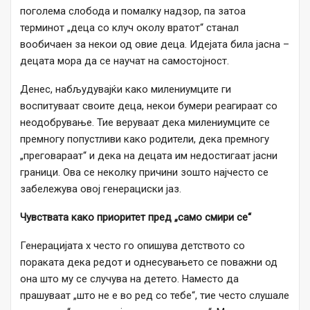
поголема слобода и помалку надзор, па затоа
терминот „деца со клуч околу вратот“ станал
вообичаен за некои од овие деца. Идејата била јасна –
децата мора да се научат на самостојност.
Денес, набљудувајќи како милениумците ги
воспитуваат своите деца, некои бумери реагираат со
неодобрување. Тие веруваат дека милениумците се
премногу попустливи како родители, дека премногу
„преговараат“ и дека на децата им недостигаат јасни
граници. Ова се неколку причини зошто најчесто се
забележува овој генерациски јаз.
Чувствата како приоритет пред „само смири се“
Генерацијата х често го опишува детството со
пораката дека редот и однесувањето се поважни од
она што му се случува на детето. Наместо да
прашуваат „што не е во ред со тебе“, тие често слушале