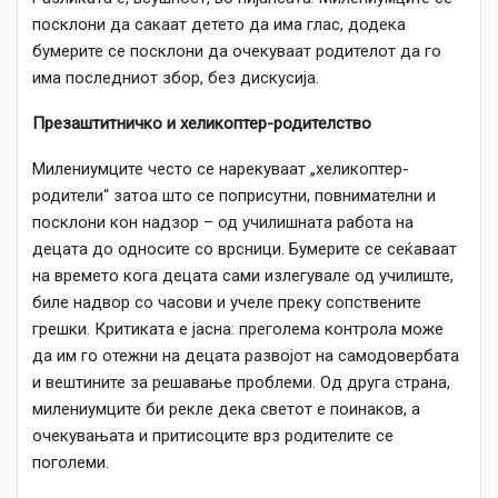
посклони да сакаат детето да има глас, додека
бумерите се посклони да очекуваат родителот да го
има последниот збор, без дискусија.
Презаштитничко и хеликоптер-родителство
Милениумците често се нарекуваат „хеликоптер-
родители“ затоа што се поприсутни, повнимателни и
посклони кон надзор – од училишната работа на
децата до односите со врсници. Бумерите се сеќаваат
на времето кога децата сами излегувале од училиште,
биле надвор со часови и учеле преку сопствените
грешки. Критиката е јасна: преголема контрола може
да им го отежни на децата развојот на самодовербата
и вештините за решавање проблеми. Од друга страна,
милениумците би рекле дека светот е поинаков, а
очекувањата и притисоците врз родителите се
поголеми.