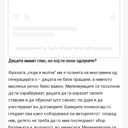
A post shared by Taylor Wolfe | Writer (@thedailytay)
Децата имаат глас, но кој ги носи одлуките?
Фразата „седи и молчи“ им е позната на многумина од
генерацијата х – децата не биле прашани, а нивното
мислење ретко било важно. Милениумците се посклони
да ги охрабруваат децата да ги изразат своите
ставови и да објаснат што сакаат, па дури и да
учествуваат во договорите. Бумерите понекогаш го
гледаат ова како соборување на авторитетот: според
нив, детето не треба да го има последниот збор.
Разликата е, всушност, во нијансата: Милениумците се