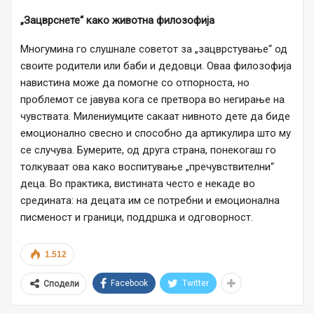
„Зацврснете“ како животна филозофија
Многумина го слушнале советот за „зацврстување“ од
своите родители или баби и дедовци. Оваа филозофија
навистина може да помогне со отпорноста, но
проблемот се јавува кога се претвора во негирање на
чувствата. Милениумците сакаат нивното дете да биде
емоционално свесно и способно да артикулира што му
се случува. Бумерите, од друга страна, понекогаш го
толкуваат ова како воспитување „пречувствителни“
деца. Во практика, вистината често е некаде во
средината: на децата им се потребни и емоционална
писменост и граници, поддршка и одговорност.
1.512
Facebook
Twitter
Сподели