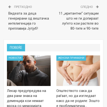
ПРЕТХОДНО
СЛЕДНО
Видеата за деца
11 „иритантни“ ситуации
генерирани од вештачка
што не ги допираат
интелигенција го
луѓето кои растеле во
преплавија Јутјуб!
80-тите и 90-тите
ПОВЕЌЕ
НОВОСТИ
ЖЕНСКИ ПРИКАЗНИ
Лекар предупредува на
Општеството сака да
два рани знака на
раѓаат, но да изгледаат
деменција кои немаат
како да не родиле: Зошто
врска со меморијата
е проблематична…