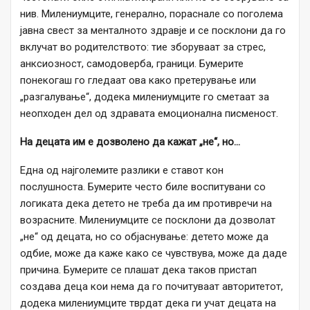
нив. Милениумците, генерално, пораснале со поголема
јавна свест за менталното здравје и се посклони да го
вклучат во родителството: тие зборуваат за стрес,
анксиозност, самодоверба, граници. Бумерите
понекогаш го гледаат ова како претерување или
„разгалување“, додека милениумците го сметаат за
неопходен дел од здравата емоционална писменост.
На децата им е дозволено да кажат „не“, но…
Една од најголемите разлики е ставот кон
послушноста. Бумерите често биле воспитувани со
логиката дека детето не треба да им противречи на
возрасните. Милениумците се посклони да дозволат
„не“ од децата, но со објаснување: детето може да
одбие, може да каже како се чувствува, може да даде
причина. Бумерите се плашат дека таков пристап
создава деца кои нема да го почитуваат авторитетот,
додека милениумците тврдат дека ги учат децата на