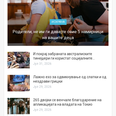
ИСХРАНА
Родители, не им ги давајте овие 5 намирници
на вашите деца
И покрај забраната австралиските
тинејџери ги користат социјалните…
Јул 31, 2026
Лажно ехо за одвикнување од слатки и од
нездрави грицки
Јул 29, 2026
а
265 двојки се венчале благодарение на
апликацијата на владата на Токио
Јул 29, 2026