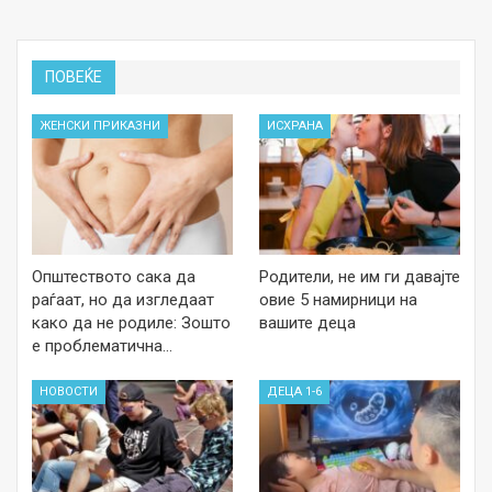
ПОВЕЌЕ
ЖЕНСКИ ПРИКАЗНИ
ИСХРАНА
Општеството сака да
Родители, не им ги давајте
раѓаат, но да изгледаат
овие 5 намирници на
како да не родиле: Зошто
вашите деца
е проблематична…
НОВОСТИ
ДЕЦА 1-6