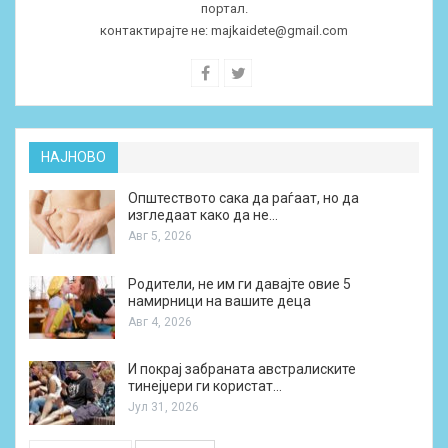
портал.
контактирајте не:
majkaidete@gmail.com
НАЈНОВО
Општеството сака да раѓаат, но да
изгледаат како да не…
Авг 5, 2026
Родители, не им ги давајте овие 5
намирници на вашите деца
Авг 4, 2026
И покрај забраната австралиските
тинејџери ги користат…
Јул 31, 2026