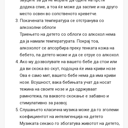
звуците за да не морате да одите на прсти
додека спие, а тоа ќе може да заспие и на друго
место освен во сопственото креветче.
Покачената температура се отстранува со
алкохолни облоги
Триењето на детето со облоги со алкохол нема
да ја намали температурата. Покрај тоа,
алкохолот се апсорбира преку тенката кожа на
бебето, па детето може и да се отруе со алкохол.
Ако му дозволувате на вашето бебе да стои или
да ви скока во скут, подоцна ќе има криви нозе
Ова е само мит, вашето бебе нема да има криви
нозе. Всушност, вака бебињата учат да носат
тежина на своите нозе и да одржуваат
рамнотежа, па ваквото скокање е забавно и
стимулативно за развој.
Слушањето класична музика може да го зголеми
коефициентот на интелигенција на детето
Музиката секако го збогатува животот на детето,