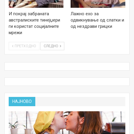
И покрај забраната
Лажно ехо за
австралиските тинејџери
одвикнување од слатки и
ги користат социјалните
од нездрави грицки
мрежи
ПРЕТХОДНО
СЛЕДНО
НАЈНОВО