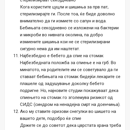
стерилизираат секојдневно
Кога користите цуцли и шишиња за прв пат,
стерилизирајте ги. После тоа, ќе биде доволно
внимателно да ги измиете со сапун и вода.
Бебињата секојдневно се изложени на бактерии
и микроби во нивната околина, па добро
измиените шишиња кои не се стерилизирани
сигурно нема да им наштетат.
Најбезбедно е бебето да спие на стомак
Најбезбедната положба за спиење е на грб. Во
минатото, на родителите им се советувало да ги
ставаат бебињата на стомак бидејќи лекарите се
плашеле од задушување доколку бебето
подригне. Но, најновите студии покажуваат дека
спиењето на стомак го зголемува ризикот од
СИДС (синдром на ненадејна смрт на доенчиња).
Ако му ставите оризови снегулки во шишето на
вашето дете, подобро ќе спие
Држете се до советот дека цврстата храна треба