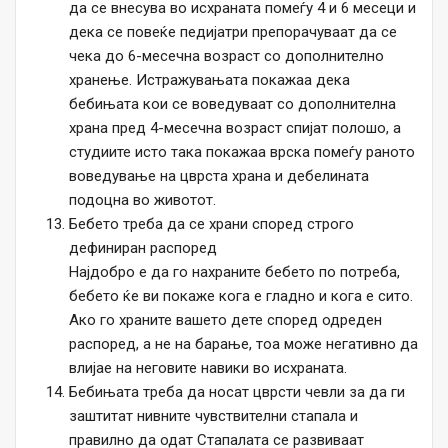
да се внесува во исхраната помеѓу 4 и 6 месеци и
дека се повеќе педијатри препорачуваат да се
чека до 6-месечна возраст со дополнително
хранење. Истражувањата покажаа дека
бебињата кои се воведуваат со дополнителна
храна пред 4-месечна возраст спијат полошо, а
студиите исто така покажаа врска помеѓу раното
воведување на цврста храна и дебелината
подоцна во животот.
Бебето треба да се храни според строго
дефиниран распоред
Најдобро е да го нахраните бебето по потреба,
бебето ќе ви покаже кога е гладно и кога е сито.
Ако го храните вашето дете според одреден
распоред, а не на барање, тоа може негативно да
влијае на неговите навики во исхраната.
Бебињата треба да носат цврсти чевли за да ги
заштитат нивните чувствителни стапала и
правилно да одат Стапалата се развиваат