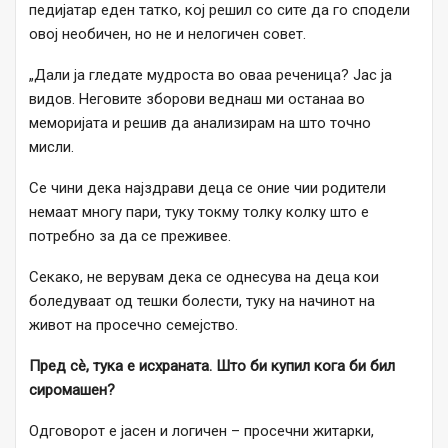
педијатар еден татко, кој решил со сите да го сподели
овој необичен, но не и нелогичен совет.
„Дали ја гледате мудроста во оваа реченица? Јас ја
видов. Неговите зборови веднаш ми останаа во
меморијата и решив да анализирам на што точно
мисли.
Се чини дека најздрави деца се оние чии родители
немаат многу пари, туку токму толку колку што е
потребно за да се преживее.
Секако, не верувам дека се однесува на деца кои
боледуваат од тешки болести, туку на начинот на
живот на просечно семејство.
Пред сѐ, тука е исхраната. Што би купил кога би бил
сиромашен?
Одговорот е јасен и логичен – просечни житарки,