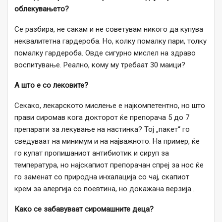
облекувањето?
Се разбира, не сакам и не советувам никого да купува
неквалитетна гардероба. Но, колку помалку пари, толку
помалку гардероба. Овде сигурно мислел на здраво
воспитување. Реално, кому му требаат 30 маици?
А што е со лековите?
Секако, лекарското мислење е најкомпетентно, но што
прави сиромав кога докторот ќе препорача 5 до 7
препарати за лекување на настинка? Тој „пакет“ го
сведуваат на минимум и на најважното. На пример, ќе
го купат пропишаниот антибиотик и сируп за
температура, но најскапиот препорачан спреј за нос ќе
го заменат со природна инхалација со чај, скапиот
крем за алергија со поевтина, но докажана верзија…
Како се забавуваат сиромашните деца?