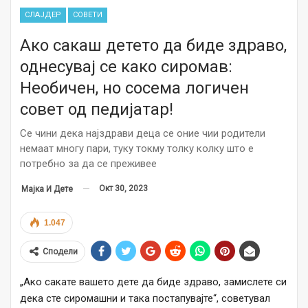
СЛАЈДЕР
СОВЕТИ
Ако сакаш детето да биде здраво,
однесувај се како сиромав:
Необичен, но сосема логичен
совет од педијатар!
Се чини дека најздрави деца се оние чии родители
немаат многу пари, туку токму толку колку што е
потребно за да се преживее
Окт 30, 2023
Мајка И Дете
1.047
Сподели
„Ако сакате вашето дете да биде здраво, замислете си
дека сте сиромашни и така постапувајте“, советувал