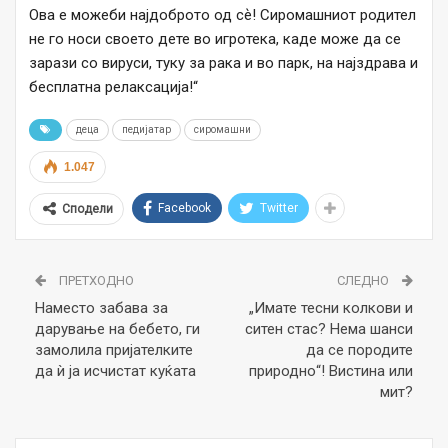
Ова е можеби најдоброто од сѐ! Сиромашниот родител
не го носи своето дете во игротека, каде може да се
зарази со вируси, туку за рака и во парк, на најздрава и
бесплатна релаксација!“
деца
педијатар
сиромашни
1.047
Facebook
Twitter
Сподели
ПРЕТХОДНО
СЛЕДНО
Наместо забава за
„Имате тесни колкови и
дарување на бебето, ги
ситен стас? Нема шанси
замолила пријателките
да се породите
да ѝ ја исчистат куќата
природно“! Вистина или
мит?