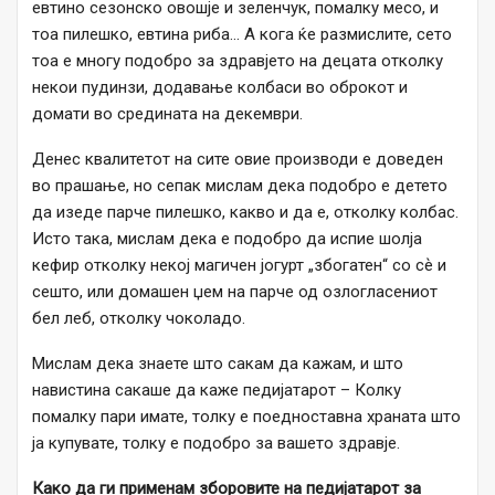
евтино сезонско овошје и зеленчук, помалку месо, и
тоа пилешко, евтина риба… А кога ќе размислите, сето
тоа е многу подобро за здравјето на децата отколку
некои пудинзи, додавање колбаси во оброкот и
домати во средината на декември.
Денес квалитетот на сите овие производи е доведен
во прашање, но сепак мислам дека подобро е детето
да изеде парче пилешко, какво и да е, отколку колбас.
Исто така, мислам дека е подобро да испие шолја
кефир отколку некој магичен јогурт „збогатен“ со сѐ и
сешто, или домашен џем на парче од озлогласениот
бел леб, отколку чоколадо.
Мислам дека знаете што сакам да кажам, и што
навистина сакаше да каже педијатарот – Колку
помалку пари имате, толку е поедноставна храната што
ја купувате, толку е подобро за вашето здравје.
Како да ги применам зборовите на педијатарот за