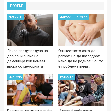
ПОВЕЌЕ
НОВОСТИ
ЖЕНСКИ ПРИКАЗНИ
Лекар предупредува на
Општеството сака да
два рани знака на
раѓаат, но да изгледаат
деменција кои немаат
како да не родиле: Зошто
врска со меморијата
е проблематична…
ИСХРАНА
НОВОСТИ
Родители, не им ги давајте
И покрај забраната