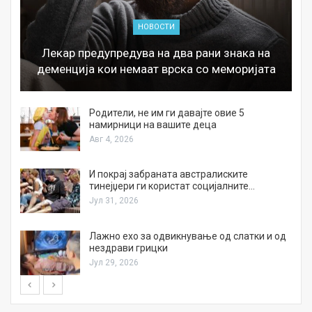
НОВОСТИ
Лекар предупредува на два рани знака на
деменција кои немаат врска со меморијата
а
Родители, не им ги давајте овие 5
намирници на вашите деца
Авг 4, 2026
И покрај забраната австралиските
тинејџери ги користат социјалните…
Јул 31, 2026
Лажно ехо за одвикнување од слатки и од
нездрави грицки
Јул 29, 2026