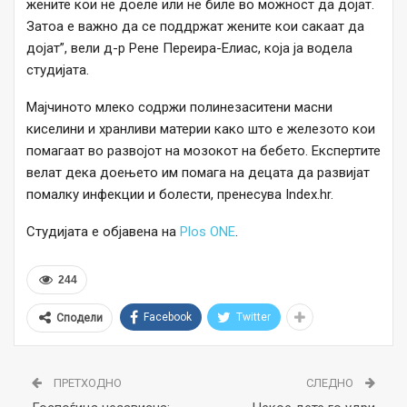
жените кои не доеле или не биле во можност да дојат.
Затоа е важно да се поддржат жените кои сакаат да
дојат”, вели д-р Рене Переира-Елиас, која ја водела
студијата.
Мајчиното млеко содржи полинезаситени масни
киселини и хранливи материи како што е железото кои
помагаат во развојот на мозокот на бебето. Експертите
велат дека доењето им помага на децата да развијат
помалку инфекции и болести, пренесува Index.hr.
Студијата е објавена на
Plos ONE
.
244
Facebook
Twitter
Сподели
ПРЕТХОДНО
СЛЕДНО