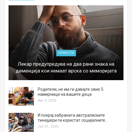
НОВОСТИ
Лекар предупредува на два рани знака на
деменција кои немаат врска со меморијата
а
Родители, не им ги давајте овие 5
намирници на вашите деца
Авг 4, 2026
И покрај забраната австралиските
тинејџери ги користат социјалните…
Јул 31, 2026