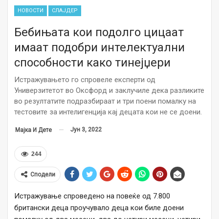
НОВОСТИ
СЛАЈДЕР
Бебињата кои подолго цицаат
имаат подобри интелектуални
способности како тинејџери
Истражувањето го спровеле експерти од
Универзитетот во Оксфорд и заклучиле дека разликите
во резултатите подразбираат и три поени помалку на
тестовите за интелигенција кај децата кои не се доени.
Јун 3, 2022
Мајка И Дете
244
Сподели
Истражување спроведено на повеќе од 7.800
британски деца проучувало деца кои биле доени