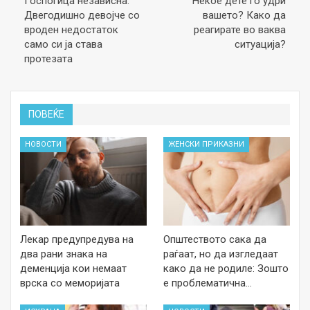
Госпоѓица независна:
Некое дете го удри
Двегодишно девојче со
вашето? Како да
вроден недостаток
реагирате во ваква
само си ја става
ситуација?
протезата
ПОВЕЌЕ
НОВОСТИ
ЖЕНСКИ ПРИКАЗНИ
Лекар предупредува на
Општеството сака да
два рани знака на
раѓаат, но да изгледаат
деменција кои немаат
како да не родиле: Зошто
врска со меморијата
е проблематична…