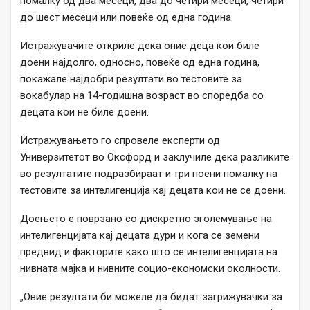
помалку од два месеци, два до четири месеци, четири
до шест месеци или повеќе од една година.
Истражувачите откриле дека оние деца кои биле
доени најдолго, односно, повеќе од една година,
покажале најдобри резултати во тестовите за
вокабулар на 14-годишна возраст во споредба со
децата кои не биле доени.
Истражувањето го спровеле експерти од
Универзитетот во Оксфорд и заклучиле дека разликите
во резултатите подразбираат и три поени помалку на
тестовите за интелигенција кај децата кои не се доени.
Доењето е поврзано со дискретно зголемување на
интелигенцијата кај децата дури и кога се земени
предвид и факторите како што се интелигенцијата на
нивната мајка и нивните социо-економски околности.
„Овие резултати би можеле да бидат загрижувачки за