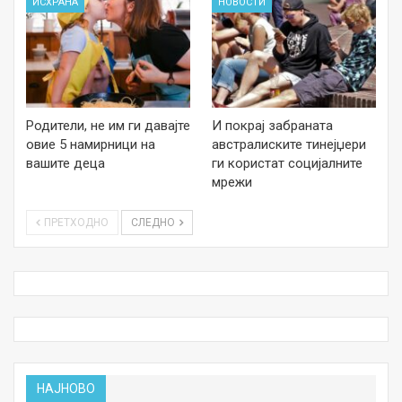
ИСХРАНА
НОВОСТИ
Родители, не им ги давајте
И покрај забраната
овие 5 намирници на
австралиските тинејџери
вашите деца
ги користат социјалните
мрежи
ПРЕТХОДНО
СЛЕДНО
НАЈНОВО