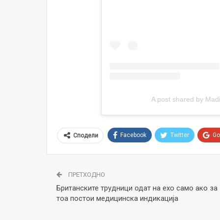
A post shared by Ma
Facebook
Twitter
Go
Сподели
ПРЕТХОДНО
Британските трудници одат на ехо само ако за
тоа постои медицинска индикација