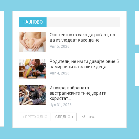
НАЈНОВО
Општеството сака да раѓаат, но
да изгледаат како да не…
Авг 5, 2026
Родители, не им ги давајте овие 5
намирници на вашите деца
Авг 4, 2026
И покрај забраната
австралиските тинејџери ги
користат…
Јул 31, 2026
ПРЕТХОДНО
СЛЕДНО
1 of 1.084