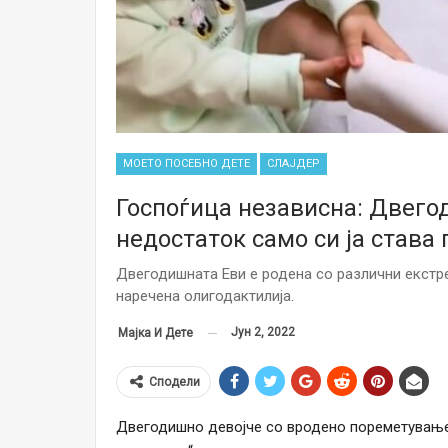
МОЕТО ПОСЕБНО ДЕТЕ
СЛАЈДЕР
Госпоѓица независна: Двего
недостаток само си ја става
Двегодишната Еви е родена со различни екстр
наречена олигодактилија.
Јун 2, 2022
Мајка И Дете
Сподели
Двегодишно девојче со вродено пореметување с