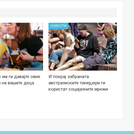
НОВОСТИ
е им ги давајте овие
И покрај забраната
 на вашите деца
австралиските тинејџери ги
користат социјалните мрежи