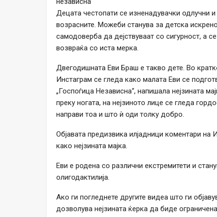
независна“
Децата честопати се изненадувачки одлучни и
возрасните. Можеби станува за детска искрено
самодоверба да дејствуваат со сигурност, а се
возвраќа со иста мерка.
Двегодишната Еви Браш е такво дете. Во кратк
Инстаграм се гледа како малата Еви се подготву
„Госпоѓица Независна“, напишала нејзината мај
преку ногата, на нејзиното лице се гледа горд
направи тоа и што ѝ оди толку добро.
Објавата предизвика илјадници коментари на И
како нејзината мајка.
Еви е родена со различни екстремитети и стан
олигодактилија.
Ако ги погледнете другите видеа што ги објав
дозволува нејзината ќерка да биде ограничена 