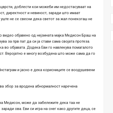
 цврсти, доблести кои можеби им недостасуваат на
ст, директност и невиност, заради што имаат
 уште не се свесни дека светот за жал понекогаш не
о видео објавено од нејзината мајка Медисон Браш на
ва за прв пат да си ја стави сама својата протеза.
ка во објавата. Додека Еви го навлекува помагалото
ост. Веројатно е многу возбудена што може сама да го
нстаграм и јасно е дека корисниците се воодушевени
ува збор за вродена абнормалност наречена
ува Медисон, може да забележите дека таа не
заради ова. Еви си игра на снег како другите деца, се