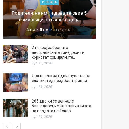
ИСХРАНА
„Џонс
Родители, не им ги давајте овие 5
обесштет
намирници на вашите деца
тв
Мајка и Дете
М
Авг 4, 2026
И покрај забраната
австралиските тинејџери ги
користат социјалните…
Јул 31, 2026
Лажно ехо за одвикнување од
слатки и од нездрави грицки
Јул 29, 2026
265 двојки се венчале
благодарение на апликацијата
на владата на Токио
Јул 29, 2026