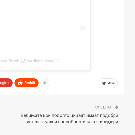
dison Brush (@madison_rose11)
ogle+
ReddIt
454
СЛЕДНО
Бебињата кои подолго цицаат имаат подобри
интелектуални способности како тинејџери