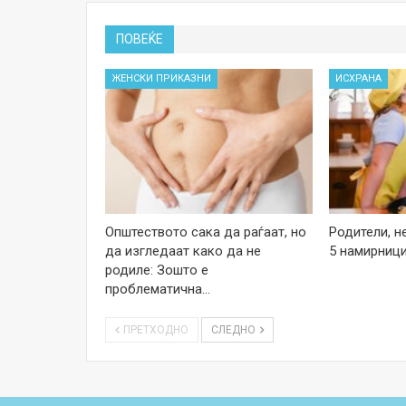
ПОВЕЌЕ
ЖЕНСКИ ПРИКАЗНИ
ИСХРАНА
Општеството сака да раѓаат, но
Родители, н
да изгледаат како да не
5 намирници
родиле: Зошто е
проблематична…
ПРЕТХОДНО
СЛЕДНО