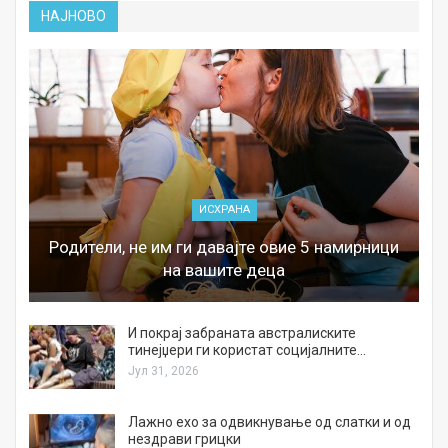
НАЈНОВО
ИСХРАНА
Родители, не им ги давајте овие 5 намирници
на вашите деца
И покрај забраната австралиските
тинејџери ги користат социјалните…
Јул 31, 2026
Лажно ехо за одвикнување од слатки и од
нездрави грицки