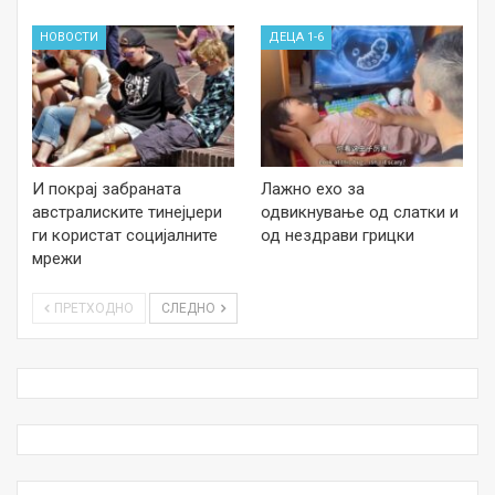
НОВОСТИ
ДЕЦА 1-6
И покрај забраната
Лажно ехо за
австралиските тинејџери
одвикнување од слатки и
ги користат социјалните
од нездрави грицки
мрежи
ПРЕТХОДНО
СЛЕДНО