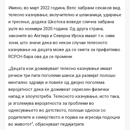
Имено, во март 2022 година, Велс забрани секаков вид
телесно казнување, вклучително и шлаканици, удирање
и тресење, додека Шкотска воведе слична забрана
уште во ноември 2020 година. Од друга страна,
законите во Англија и Северна Ирска имаат т.н. сиви
зони, што значи дека во некои случаи телесното
казнување на децата може да се смета за прифатливо.
RCPCH бара ова да се промени.
„Децата кои доживуваат телесно казнување имаат
речиси три пати поголеми шанси да развијат полошо
ментално здравје и повеќе од двојно поголема
веројатност дека ќе доживеат сериозен физички
напад и злоупотреба. Телесното казнување, исто така,
ја зголемува веројатноста за проблеми во
однесувањето во детството, полоши односи со
родителите и семејството и појава на агресија подоцна
во животот“, објаснуваат педијатрите.