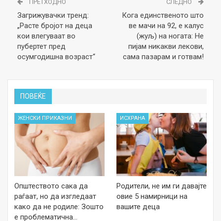
ПРЕТХОДНО
СЛЕДНО
Загрижувачки тренд:
Кога единственото што
„Расте бројот на деца
ве мачи на 92, е калус
кои влегуваат во
(жуљ) на ногата: Не
пубертет пред
пијам никакви лекови,
осумгодишна возраст“
сама пазарам и готвам!
ПОВЕЌЕ
ЖЕНСКИ ПРИКАЗНИ
ИСХРАНА
Општеството сака да
Родители, не им ги давајте
раѓаат, но да изгледаат
овие 5 намирници на
како да не родиле: Зошто
вашите деца
е проблематична…