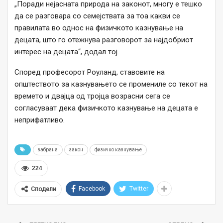
„Поради нејасната природа на законот, многу е тешко
да се разговара со семејствата за тоа какви се
правилата во однос на физичкото казнување на
децата, што го отежнува разговорот за најдобриот
интерес на децата“, додал тој.
Според професорот Роуланд, ставовите на
општеството за казнувањето се промениле со текот на
времето и двајца од тројца возрасни сега се
согласуваат дека физичкото казнување на децата е
неприфатливо.
забрана
закон
физичко казнување
224
Facebook
Twitter
Сподели