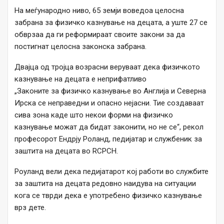
На меѓународно ниво, 65 земји воведоа целосна
забрана за физичко казнување на децата, а уште 27 се
обврзаа да ги реформираат своите закони за да
постигнат целосна законска забрана.
Двајца од тројца возрасни веруваат дека физичкото
казнување на децата е неприфатливо
„Законите за физичко казнување во Англија и Северна
Ирска се неправедни и опасно нејасни. Тие создаваат
сива зона каде што некои форми на физичко
казнување можат да бидат законити, но не се“, рекол
професорот Ендрју Роланд, педијатар и службеник за
заштита на децата во RCPCH.
Роуланд вели дека педијатарот кој работи во службите
за заштита на децата редовно наидува на ситуации
кога се тврди дека е употребено физичко казнување
врз дете.