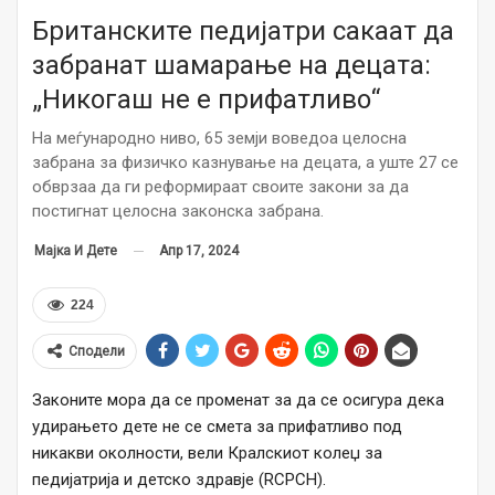
Британските педијатри сакаат да
забранат шамарaње на децата:
„Никогаш не е прифатливо“
На меѓународно ниво, 65 земји воведоа целосна
забрана за физичко казнување на децата, а уште 27 се
обврзаа да ги реформираат своите закони за да
постигнат целосна законска забрана.
Апр 17, 2024
Мајка И Дете
224
Сподели
Законите мора да се променат за да се осигура дека
удирањето дете не се смета за прифатливо под
никакви околности, вели Кралскиот колеџ за
педијатрија и детско здравје (RCPCH).