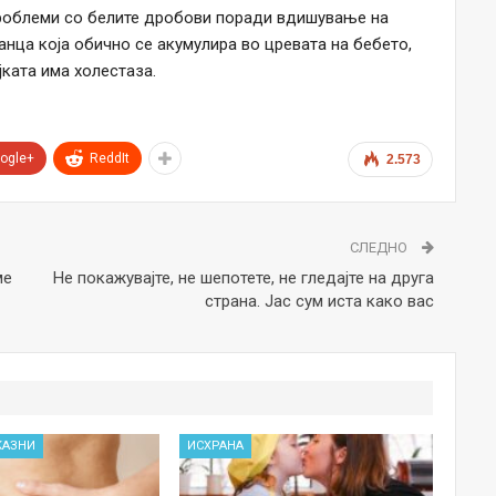
роблеми со белите дробови поради вдишување на
анца која обично се акумулира во цревата на бебето,
ката има холестаза.
ogle+
ReddIt
2.573
СЛЕДНО
ме
Не покажувајте, не шепотете, не гледајте на друга
страна. Јас сум иста како вас
КАЗНИ
ИСХРАНА