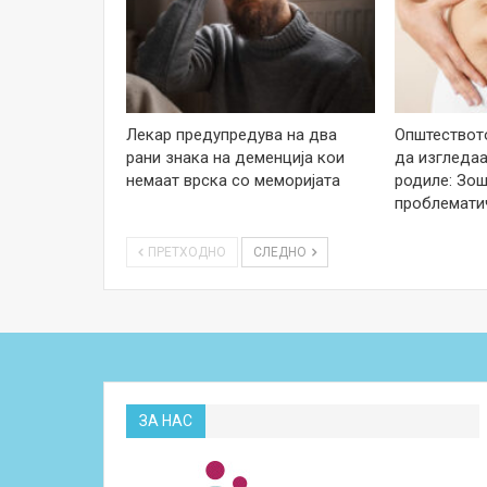
Лекар предупредува на два
Општеството
рани знака на деменција кои
да изгледаа
немаат врска со меморијата
родиле: Зош
проблемати
ПРЕТХОДНО
СЛЕДНО
ЗА НАС