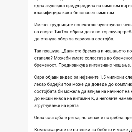
една акушерка предупредила на симптом кој не
класифицира како безопасен симптом.
Имено, трудниците понекогаш чувствуваат чеш
на својот ТикТок објави дека во тој случај тр
да станува збор за сериозна состојба.
Таа прашува: „Дали сте бремена и чешањето по
стапала? Можеби имате холестаза во бременост
бременост. Предизвикува интензивно чешање, н
Сара објави видео за нејзините 1,5 милиони с
лекар бидејќи тоа може да доведе до компликац
состојбата би можела да влијае на начинот на 
до ниски нивоа на витамин К, а неговите намал
згрутчување на крвта.
Оваа состојба е ретка, но сепак е потребна пр
Компликациите се потешки за бебето и може 