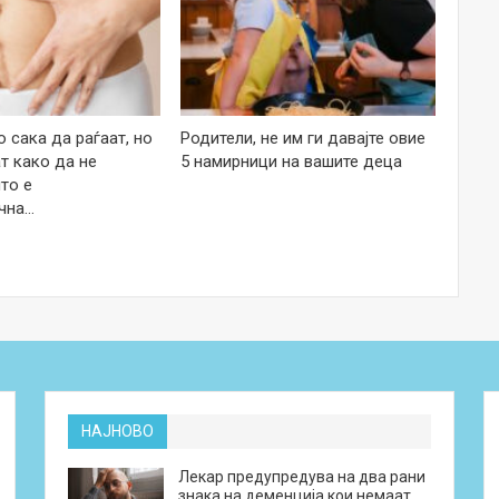
 сака да раѓаат, но
Родители, не им ги давајте овие
т како да не
5 намирници на вашите деца
то е
чна…
НАЈНОВО
Лекар предупредува на два рани
знака на деменција кои немаат…