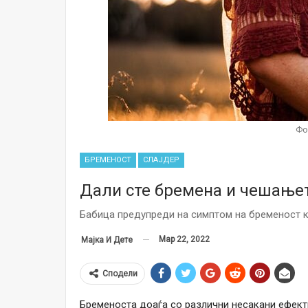
Фо
БРЕМЕНОСТ
СЛАЈДЕР
Дали сте бремена и чешањет
Бабица предупреди на симптом на бременост 
Мар 22, 2022
Мајка И Дете
Сподели
Бременоста доаѓа со различни несакани ефекти