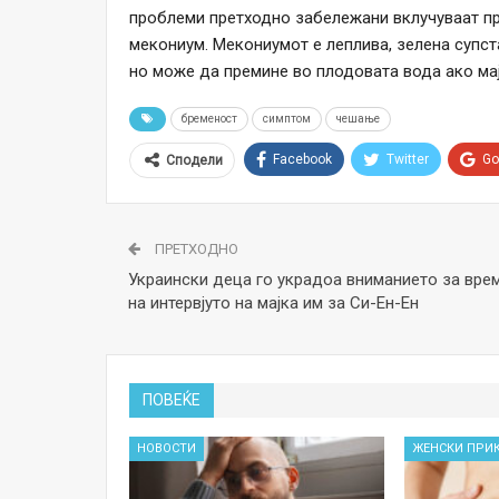
проблеми претходно забележани вклучуваат п
мекониум. Мекониумот е леплива, зелена супст
но може да премине во плодовата вода ако мај
бременост
симптом
чешање
Facebook
Twitter
Go
Сподели
ПРЕТХОДНО
Украински деца го украдоа вниманието за вре
на интервјуто на мајка им за Си-Ен-Ен
ПОВЕЌЕ
НОВОСТИ
ЖЕНСКИ ПРИ