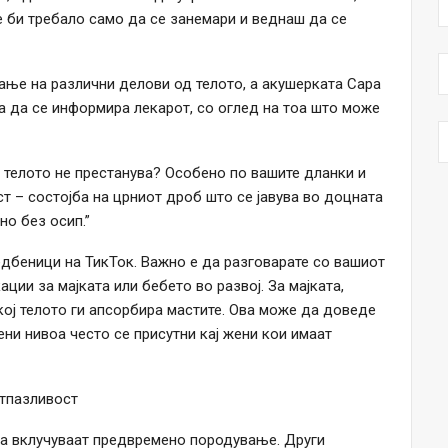
 би требало само да се занемари и веднаш да се
ање на различни делови од телото, а акушерката Сара
еба да се информира лекарот, со оглед на тоа што може
 телото не престанува? Особено по вашите дланки и
 – состојба на црниот дроб што се јавува во доцната
о без осип.”
ледбеници на ТикТок. Важно е да разговарате со вашиот
ии за мајката или бебето во развој. За мајката,
кој телото ги апсорбира мастите. Ова може да доведе
ени нивоа често се присутни кај жени кои имаат
етпазливост
да вклучуваат предвремено породување. Други