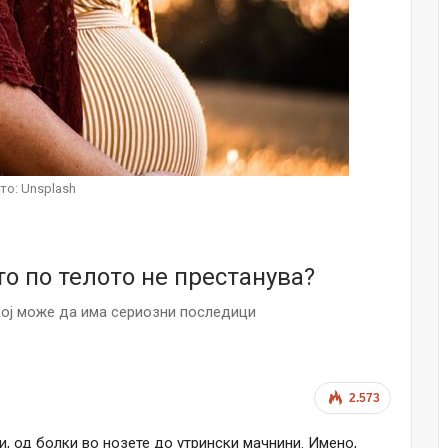
НОВОСТИ
Финците вложија милион евра во
кал, за посилен имунитет на децата
Мајка и Дете
Јул 24, 2026
Малолетниците ќе бидат офлајн
до 15-тата година: Франција
то: Unsplash
воведе…
Јул 23, 2026
Нов тест од крвта би можел да го
о по телото не престанува?
открие ризикот од Алцхајмер
многу…
кој може да има сериозни последици
Јул 22, 2026
Австралијка роди четири
идентични ќерки: Чудо што се
случува еднаш на…
2.573
Јул 21, 2026
, од болки во нозете до утрински мачнини. Имено,