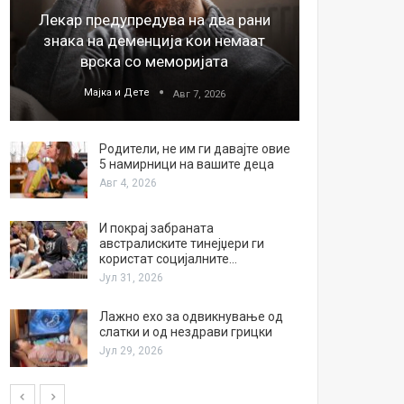
Лекар предупредува на два рани
26
знака на деменција кои немаат
благода
врска со меморијата
Мајка и Дете
М
Авг 7, 2026
Родители, не им ги давајте овие
5 намирници на вашите деца
Авг 4, 2026
И покрај забраната
австралиските тинејџери ги
користат социјалните…
Јул 31, 2026
Лажно ехо за одвикнување од
слатки и од нездрави грицки
Јул 29, 2026