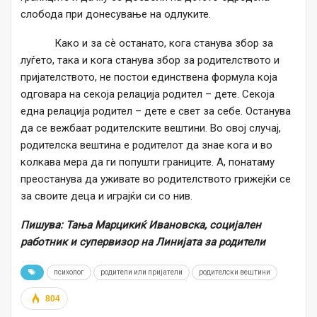
слобода при донесување на одлуките.
Како и за сѐ останато, кога станува збор за
луѓето, така и кога станува збор за родителството и
пријателството, не постои единствена формула која
одговара на секоја релација родител – дете. Секоја
една релација родител – дете е свет за себе. Останува
да се вежбаат родителските вештини. Во овој случај,
родителска вештина е родителот да знае кога и во
колкава мера да ги попушти границите. А, понатаму
преостанува да уживате во родителството грижејќи се
за своите деца и играјќи си со нив.
Пишува: Тања Марцикиќ Ивановска, социјален
работник и супервизор на Линијата за родители
психолог
родители или пријатели
родителски вештини
804