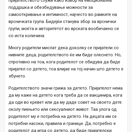
пријателството служи како извор на емоционална
поддршка и обезбедување можности за
самооткривање и интимност, најчесто во рамките на
врсничката група. Бидејќи станува збор за врснички
групи, моќта и авторитетот во врската вообичаено се
со иста количина.
Многу родители мислат дека доколку се пријатели со
нивните деца, родителството ќе им биде олеснето. Но,
спротивно на тоа, кога родителот се обидува да биде
пријател со детето, тоа влијае на тој начин што детето е
збунето.
Родителството значи грижа за детето. Пријателот нема
да му каже на детето кога треба да се вакцинира, кога
да оди во кревет или да му даде совет на своето дете
околу пиењето или сексуалниот живот. Таа улога од
родителот му е потребна на детето. На децата им се
потребни насоки, правила и граници. Да, потребно е
родителот да игра со детето, да биде пријателски