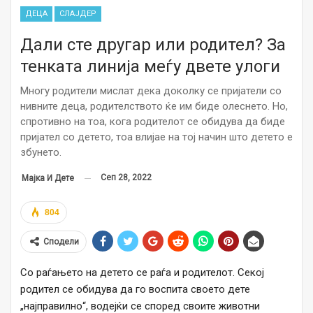
ДЕЦА
СЛАЈДЕР
Дали сте другар или родител? За
тенката линија меѓу двете улоги
Многу родители мислат дека доколку се пријатели со
нивните деца, родителството ќе им биде олеснето. Но,
спротивно на тоа, кога родителот се обидува да биде
пријател со детето, тоа влијае на тој начин што детето е
збунето.
Сеп 28, 2022
Мајка И Дете
804
Сподели
Со раѓањето на детето се раѓа и родителот. Секој
родител се обидува да го воспита своето дете
„најправилно“, водејќи се според своите животни