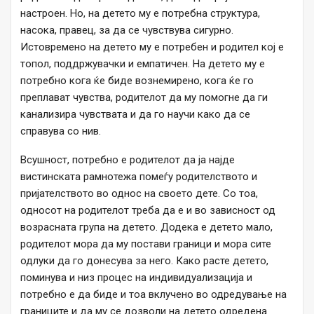
настроен. Но, на детето му е потребна структура,
насока, правец, за да се чувствува сигурно.
Истовремено на детето му е потребен и родител кој е
топол, поддржувачки и емпатичен. На детето му е
потребно кога ќе биде вознемирено, кога ќе го
преплават чувства, родителот да му помогне да ги
канализира чувствата и да го научи како да се
справува со нив.
Всушност, потребно е родителот да ја најде
вистинската рамнотежа помеѓу родителството и
пријателството во однос на своето дете. Со тоа,
односот на родителот треба да е и во зависност од
возрасната група на детето. Додека е детето мало,
родителот мора да му постави граници и мора сите
одлуки да го донесува за него. Како расте детето,
поминува и низ процес на индивидуализација и
потребно е да биде и тоа вклучено во одредување на
границите и да му се дозволи на детето одредена