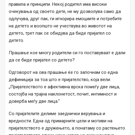
правила и принципи. Некој родител има високи
очекувања од своето дете, не му дозволува само да
одлучува, друг пак, ги игнорира емоциите и потребите
на детето и воопшто не учествува во животот на
детето, трет пак се обидува да биде пријател со
детето.
Прашање кое многу родители си го поставуваат е дали
да се биде пријател со детето?
Одговорот на ова прашање ќе го започнам со една
дефиниција за тоа што е пријателство, која вели:
„Пријателството е афективна врска помеѓу две лица,
состојба на трајна наклонетост, почит, интимност и
доверба меѓу две лица.“
Со пријателите делиме заеднички верувања и
вредности. Една од примарните цели и мотиви на
пријателството е дружењето, а понатаму со растењето