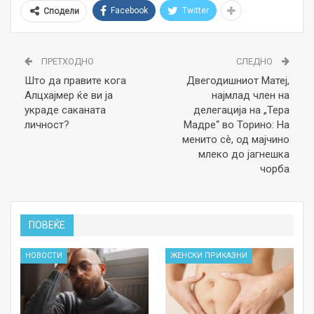
Facebook
Twitter
Сподели
ПРЕТХОДНО
СЛЕДНО
Што да правите кога
Двегодишниот Матеј,
Алцхајмер ќе ви ја
најмлад член на
украде саканата
делегација на „Тера
личност?
Мадре“ во Торино: На
менито сѐ, од мајчино
млеко до јагнешка
чорба
ПОВЕЌЕ
НОВОСТИ
ЖЕНСКИ ПРИКАЗНИ