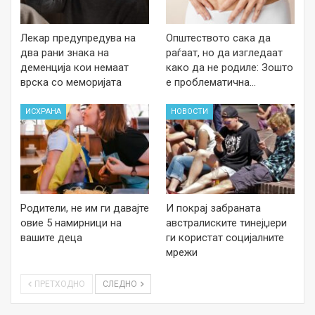
Лекар предупредува на
Општеството сака да
два рани знака на
раѓаат, но да изгледаат
деменција кои немаат
како да не родиле: Зошто
врска со меморијата
е проблематична…
ИСХРАНА
НОВОСТИ
Родители, не им ги давајте
И покрај забраната
овие 5 намирници на
австралиските тинејџери
вашите деца
ги користат социјалните
мрежи
ПРЕТХОДНО
СЛЕДНО