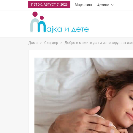
ПЕТОК, АВГУСТ 7, 2026
Маркетинг
Архива
Дома
Слајдер
Добро е мажите да ги изневеруваат жен