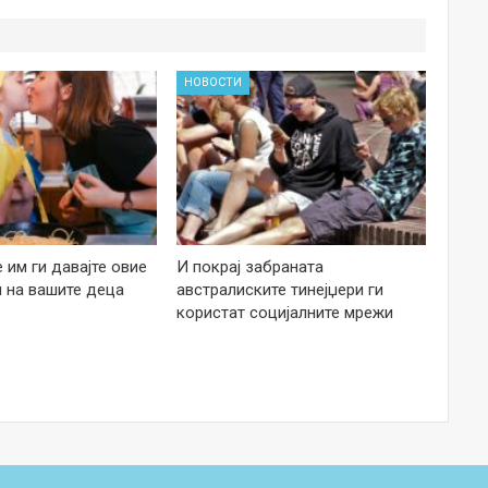
НОВОСТИ
е им ги давајте овие
И покрај забраната
 на вашите деца
австралиските тинејџери ги
користат социјалните мрежи