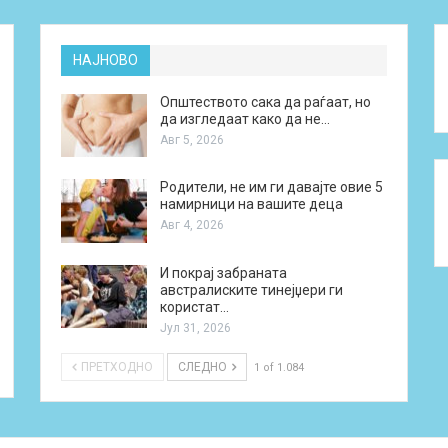
НАЈНОВО
Општеството сака да раѓаат, но
да изгледаат како да не…
Авг 5, 2026
Родители, не им ги давајте овие 5
намирници на вашите деца
Авг 4, 2026
И покрај забраната
австралиските тинејџери ги
користат…
Јул 31, 2026
ПРЕТХОДНО
СЛЕДНО
1 of 1.084