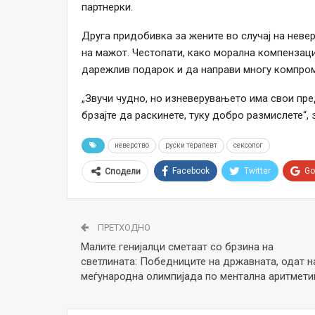
партнерки.
Друга придобивка за жените во случај на невер
на мажот. Честопати, како морална компензаци
дарежлив подарок и да направи многу компром
„Звучи чудно, но изневерувањето има свои пре
брзајте да раскинете, туку добро размислете“, 
неверство
руски терапевт
сексолог
Facebook
Twitter
Go
Сподели
ПРЕТХОДНО
Малите генијалци сметаат со брзина на
светлината: Победниците на државната, одат н
меѓународна олимпијада по ментална аритмети