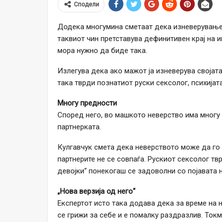
Сподели
Додека многумина сметаат дека изневерувањето
таквиот чин претставува дефинитивен крај на и
мора нужно да биде така.
Излегува дека ако мажот ја изневерува својата
така тврди познатиот руски сексолог, психијата
Многу предности
Според него, во машкото неверство има многу 
партнерката.
Кулгавчук смета дека неверството може да го
партнерите не се совпаѓа. Рускиот сексолог твр
девојки“ понекогаш се задоволни со појавата н
„Нова верзија од него“
Експертот исто така додава дека за време на 
се грижи за себе и е помалку раздразлив. Токм