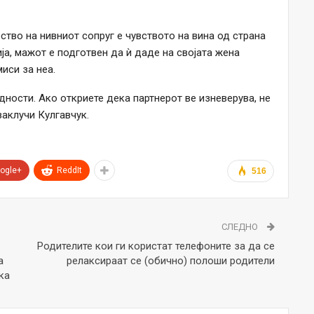
ство на нивниот сопруг е чувството на вина од страна
ја, мажот е подготвен да ѝ даде на својата жена
иси за неа.
дности. Ако откриете дека партнерот ве изневерува, не
заклучи Кулгавчук.
ogle+
ReddIt
516
СЛЕДНО
Родителите кои ги користат телефоните за да се
а
релаксираат се (обично) полоши родители
ка