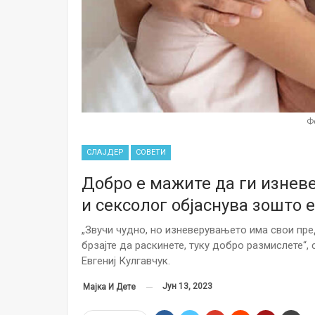
Ф
СЛАЈДЕР
СОВЕТИ
Добро е мажите да ги изневе
и сексолог објаснува зошто 
„Звучи чудно, но изневерувањето има свои пре
брзајте да раскинете, туку добро размислете“, 
Евгениј Кулгавчук.
Јун 13, 2023
Мајка И Дете