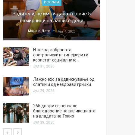
ИСХРАНА
„Џонс
Родители, не им ги давајте овие 5
обесштет
намирници на вашите деца
тв
Мајка и Дете
М
Авг 4, 2026
И покрај забраната
австралиските тинејџери ги
користат социјалните…
Јул 31, 2026
Лажно ехо за одвикнување од
слатки и од нездрави грицки
Јул 29, 2026
265 двојки се венчале
благодарение на апликацијата
на владата на Токио
Јул 29, 2026