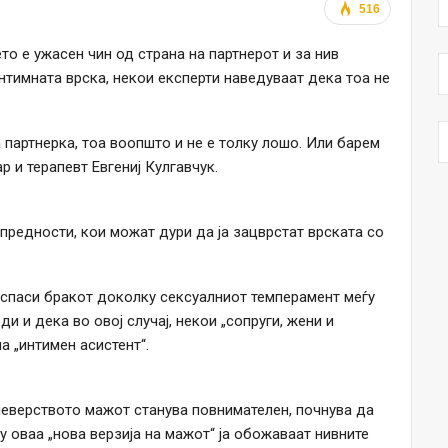
516
 е ужасен чин од страна на партнерот и за нив
нтимната врска, некои експерти наведуваат дека тоа не
 партнерка, тоа воопшто и не е толку лошо. Или барем
р и терапевт Евгениј Кулгавчук.
предности, кои можат дури да ја зацврстат врската со
 спаси бракот доколку сексуалниот темперамент меѓу
ди и дека во овој случај, некои „сопруги, жени и
а „интимен асистент“.
неверството мажот станува повнимателен, почнува да
у оваа „нова верзија на мажот“ ја обожаваат нивните