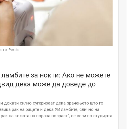
Малолетниците ќе бидат офлајн до
15-тата година: Франција воведе
забрана за…
Мајка и Дете
Јул 23, 2026
Нов тест од крвта би можел да го
ото: Pexels
открие ризикот од Алцхајмер
многу…
Јул 22, 2026
 ламбите за нокти: Ако не можете
Австралијка роди четири
идентични ќерки: Чудо што се
двид дека може да доведе до
случува еднаш на…
Јул 21, 2026
ни докази силно сугерираат дека зрачењето што го
И многу среќа не е на арно! Жена
завршила на Итна помош по
вика рак на рацете и дека УВ ламбите, слично на
свадбата на…
ак на кожата на порана возраст“, ​​се вели во студијата
Јул 20, 2026