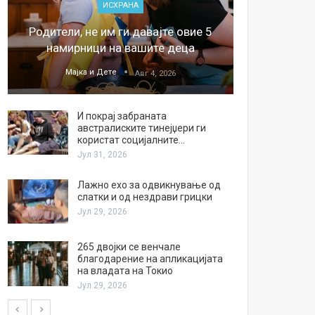
ИСХРАНА
„Џонс
Родители, не им ги давајте овие 5
обесштет
намирници на вашите деца
тв
Мајка и Дете
М
Авг 4, 2026
И покрај забраната
австралиските тинејџери ги
користат социјалните…
Јул 31, 2026
Лажно ехо за одвикнување од
слатки и од нездрави грицки
Јул 29, 2026
265 двојки се венчале
благодарение на апликацијата
на владата на Токио
Јул 29, 2026