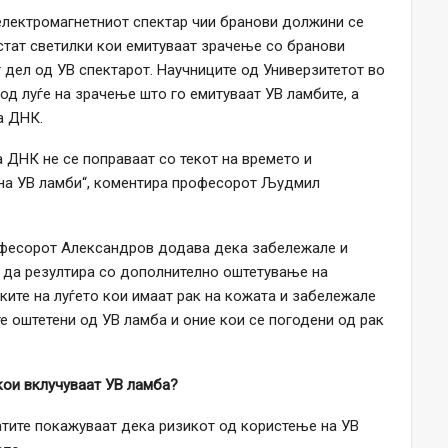
 електромагнетниот спектар чии бранови должини се
истат светилки кои емитуваат зрачење со бранови
т дел од УВ спектарот. Научниците од Универзитетот во
од луѓе на зрачење што го емитуваат УВ ламбите, а
а ДНК.
 ДНК не се поправаат со текот на времето и
на УВ ламби“, коментира професорот Људмил
офесорот Александров додава дека забележале и
 да резултира со дополнително оштетување на
тките на луѓето кои имаат рак на кожата и забележале
те оштетени од УВ ламба и оние кои се погодени од рак
кои вклучуваат УВ ламба?
атите покажуваат дека ризикот од користење на УВ