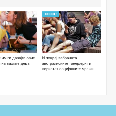
НОВОСТИ
е им ги давајте овие
И покрај забраната
 на вашите деца
австралиските тинејџери ги
користат социјалните мрежи