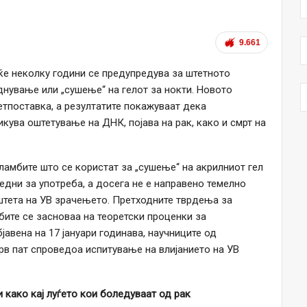
9.661
еќе неколку години се предупредува за штетното
днување или „сушење“ на гелот за нокти. Новото
етпоставка, а резултатите покажуваат дека
ува оштетување на ДНК, појава на рак, како и смрт на
 ламбите што се користат за „сушење“ на акрилниот гел
едни за употреба, а досега не е направено темелно
штета на УВ зрачењето. Претходните тврдења за
бите се засноваа на теоретски проценки за
јавена на 17 јануари годинава, научниците од
прв пат спроведоа испитување на влијанието на УВ
 како кај луѓето кои боледуваат од рак