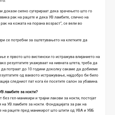
то.
ни докази силно сугерираат дека зрачењето што го
вика рак на рацете и дека УВ ламбите, слично на
ак на кожата на порана возраст“, ​​се вели во
кири се потребни за оштетувањето на клетките да
ње е првото што вистински го истражува влијанието на
ако резултатите укажуваат на нивната штета, треба да
 да потраат до 10 години доколку сакаме да добиеме
резултатите од ваквото истражување, најдобро би било
ација следниот пат кога ќе посетите салон за убавина.
УВ ламбите за нокти?
 без гел-маникири и трајни лакови за нокти, постојат
 на УВ ламбите за нокти. Фондацијата за рак на
е на рацете пред маникирот што штити од УВА и УВБ