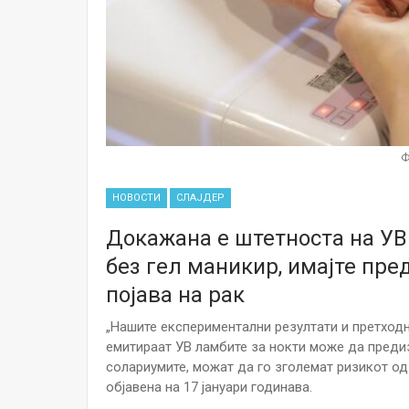
Ф
НОВОСТИ
СЛАЈДЕР
Докажана е штетноста на УВ
без гел маникир, имајте пре
појава на рак
„Нашите експериментални резултати и претход
емитираат УВ ламбите за нокти може да предиз
солариумите, можат да го зголемат ризикот од р
објавена на 17 јануари годинава.