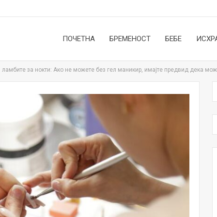
ПОЧЕТНА
БРЕМЕНОСТ
БЕБЕ
ИСХР
 ламбите за нокти: Ако не можете без гел маникир, имајте предвид дека мож
НОВОСТИ