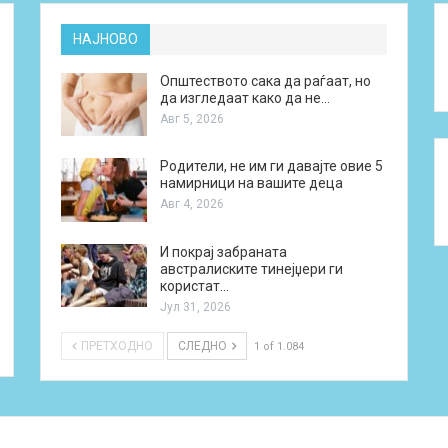
НАЈНОВО
Општеството сака да раѓаат, но
да изгледаат како да не…
Авг 5, 2026
Родители, не им ги давајте овие 5
намирници на вашите деца
Авг 4, 2026
И покрај забраната
австралиските тинејџери ги
користат…
Јул 31, 2026
ПРЕТХОДНО
СЛЕДНО
1 of 1.084