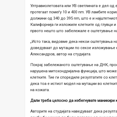
Ултравиолетовата или УВ светлината е дел од
протегаат помеѓу 10 и 400 nm. УВ ламбите кор
должини од 340 до 395 nm, што е и најштетнио
Калифорнија ги изложиле клетките од глувци и 
првото нешто што забележале е оштетување н
„Исто така, видовме дека некои оштетувања на
доведуваат до мутации по секое изложување 
Александров, автор на студијата.
Покрај забележаното оштетување на ДНК, пр
нарушена митохондријална функција, што може
клетките. Тие ги споредиле резултатите со кле
дека тоа е истиот модел на мутации во клетки
на кожата.
Дали треба целосно да избегнувате маникири 
Авторите на студијата наведуваат дека резулт