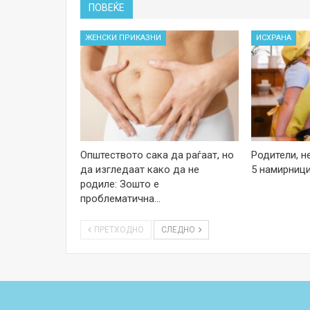
ПОВЕЌЕ
ЖЕНСКИ ПРИКАЗНИ
ИСХРАНА
Општеството сака да раѓаат, но
Родители, н
да изгледаат како да не
5 намирници
родиле: Зошто е
проблематична…
ПРЕТХОДНО
СЛЕДНО