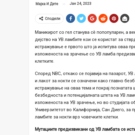
Јан 24, 2023
Мајка И Дете
Сподели
Маникирот со гел станува сѐ попопуларен, а в
дејство на УВ ламбите кои се користат за ствр
истражување е првото што ја испитува оваа пр
изложеноста на зрачење со УВ ламба предизвик
клетките.
Според NBC, откако се појавија на пазарот, УВ
и лакот за нокти се означени како главно безб
истражување на оваа тема и покрај познатата 
безбедноста и потенцијалната штета на УВ лам
изложеноста на УВ зрачење, но во студијата об
Универзитетот во Калифорнија, Сан Диего, за 
ламбите за нокти врз човечките клетки.
Мутациите предизвикани од УВ ламбата се исти