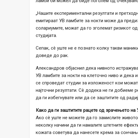
ламби би можел да биде поголем од очекувано
„Нашите експериментални резултати и претход
емитираат УВ ламбите за нокти може да предиз
солариумите, можат да го зголемат ризикот од р
студијата.
Сепак, сè уште не е познато колку такви мани
доведе до рак.
Александров објаснил дека нивното истражува
УВ ламбите за нокти на клеточно ниво и дека и
се спроведат студии за изложеност кои можат
најточни резултати. Сè додека не ги добиеме 
да ги избегнувате или да се заштитите од радиј
Како да ги заштитите рацете од зрачењето на 
Ако сè уште не можете да го замислите животот
неколку начини да ги намалите штетните ефекти
кожата советува да нанесете крема за сончањ