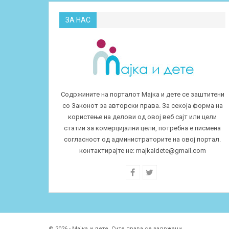
ЗА НАС
Содржините на порталот Мајка и дете се заштитени
со Законот за авторски права. За секоја форма на
користење на делови од овој веб сајт или цели
статии за комерцијални цели, потребна е писмена
согласност од администраторите на овој портал.
контактирајте не:
majkaidete@gmail.com
© 2026 - Мајка и дете. Сите права се задржани