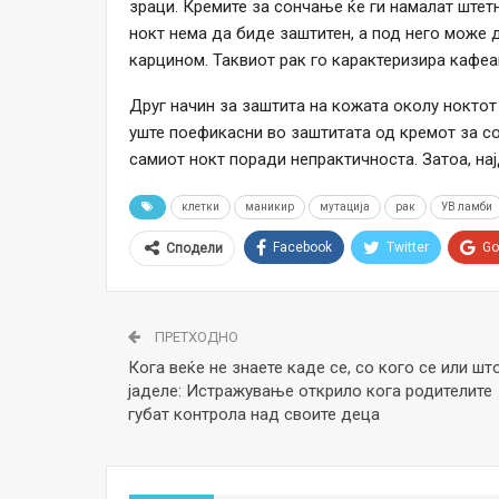
зраци. Кремите за сончање ќе ги намалат штет
нокт нема да биде заштитен, а под него може 
карцином. Таквиот рак го карактеризира кафеав
Друг начин за заштита на кожата околу ноктот
уште поефикасни во заштитата од кремот за со
самиот нокт поради непрактичноста. Затоа, нај
клетки
маникир
мутација
рак
УВ ламби
Facebook
Twitter
Go
Сподели
ПРЕТХОДНО
Кога веќе не знаете каде се, со кого се или шт
јаделе: Истражување открило кога родителите
губат контрола над своите деца