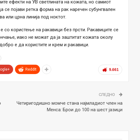
ните ефекти на УВ светлината на кожата, но самиот
да се појави ретка форма на рак наречен субунгвален
а или црна линија под ноктот.
 е со користење на ракавици без прсти. Ракавиците се
нчање, иако не можат да ја заштитат кожата околу
добро е да користите и крем и ракавици.
ogle+
ReddIt
9.661
СЛЕДНО
о
Четиригодишно момче стана најмладиот член на
Менса: Брои до 100 на шест јазици