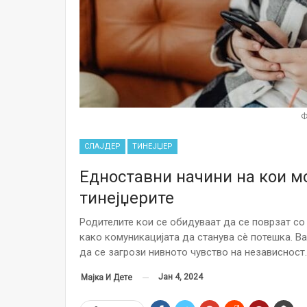
Ф
СЛАЈДЕР
ТИНЕЈЏЕР
Едноставни начини на кои м
тинејџерите
Родителите кои се обидуваат да се поврзат со
како комуникацијата да станува сè потешка. Ва
да се загрози нивното чувство на независност.
Јан 4, 2024
Мајка И Дете