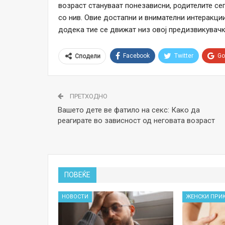
возраст стануваат понезависни, родителите се
со нив. Овие достапни и внимателни интеракци
додека тие се движат низ овој предизвикувачк
Facebook
Twitter
Go
Сподели
ПРЕТХОДНО
Вашето дете ве фатило на секс: Како да
реагирате во зависност од неговата возраст
ПОВЕЌЕ
НОВОСТИ
ЖЕНСКИ ПРИ