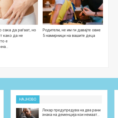
 сака да раѓаат, но
Родители, не им ги давајте овие
т како да не
5 намирници на вашите деца
то е
чна…
НАЈНОВО
Лекар предупредува на два рани
знака на деменција кои немаат…