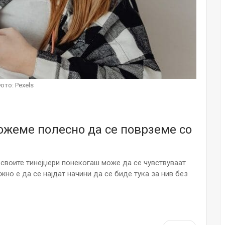
НОВОСТИ
Финците вложија милион евра во
кал, за посилен имунитет на децата
Мајка и Дете
Јул 24, 2026
Малолетниците ќе бидат офлајн
ото: Pexels
до 15-тата година: Франција
воведе…
Јул 23, 2026
ожеме полесно да се поврземе со
Нов тест од крвта би можел да го
открие ризикот од Алцхајмер
многу…
Јул 22, 2026
 своите тинејџери понекогаш може да се чувствуваат
жно е да се најдат начини да се биде тука за нив без
Австралијка роди четири
идентични ќерки: Чудо што се
случува еднаш на…
Јул 21, 2026