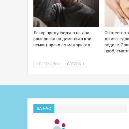
Лекар предупредува на два
Општеството
рани знака на деменција кои
да изгледаа
немаат врска со меморијата
родиле: Зош
проблемати
ПРЕТХОДНО
СЛЕДНО
ЗА НАС