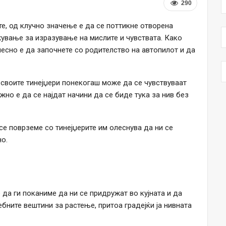
290
е, од клучно значење е да се поттикне отворена
ување за изразување на мислите и чувствата. Како
лесно е да започнете со родителство на автопилот и да
 своите тинејџери понекогаш може да се чувствуваат
жно е да се најдат начини да се биде тука за нив без
е поврземе со тинејџерите им олеснува да ни се
но.
да ги поканиме да ни се придружат во кујната и да
ебните вештини за растење, притоа градејќи ја нивната