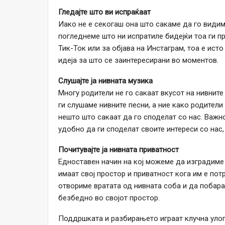
Гледајте што ви испраќаат
Иако не е секогаш она што сакаме да го видим
погледнеме што ни испратиле бидејќи тоа ги пр
Тик-Ток или за објава на Инстаграм, тоа е ис
идеја за што се заинтересирани во моментов.
Слушајте ја нивната музика
Многу родители не го сакаат вкусот на нивните
ги слушаме нивните песни, а ние како родител
нешто што сакаат да го споделат со нас. Важн
удобно да ги споделат своите интереси со нас,
Почитувајте ја нивната приватност
Едноставен начин на кој можеме да изградиме
имаат свој простор и приватност кога им е пот
отвориме вратата од нивната соба и да побара
безбедно во својот простор.
Поддршката и разбирањето играат клучна улога