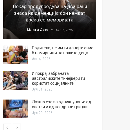
Лекар предупредува на два рани
26
знака на деменција кои немаат
благода
врска со меморијата
Мајка и Дете
М
Авг 7, 2026
Родители, не им ги давајте овие
5 намирници на вашите деца
Авг 4, 2026
И покрај забраната
австралиските тинејџери ги
користат социјалните…
Јул 31, 2026
Лажно ехо за одвикнување од
слатки и од нездрави грицки
Јул 29, 2026