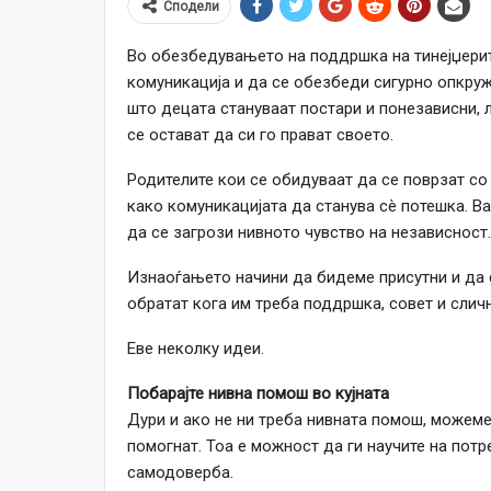
Сподели
Во обезбедувањето на поддршка на тинејџерит
комуникација и да се обезбеди сигурно опкруж
што децата стануваат постари и понезависни, 
се остават да си го прават своето.
Родителите кои се обидуваат да се поврзат со
како комуникацијата да станува сè потешка. Ва
да се загрози нивното чувство на независност.
Изнаоѓањето начини да бидeме присутни и да с
обратат кога им треба поддршка, совет и слич
Еве неколку идеи.
Побарајте нивна помош во кујната
Дури и ако не ни треба нивната помош, можеме 
помогнат. Тоа е можност да ги научите на потр
самодоверба.