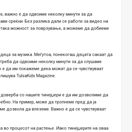
е, важно е да одвоиме неколку минути за да
ави среќни. Без разлика дали се работи за видео на
то така можност за поврзување, а можеме да добиеме
 деца за музика. Меѓутоа, понекогаш децата сакаат да
и треба да одвоиме неколку минути за да слушаме
о е да им покажеме дека можат да се чувствуваат
 пишува TulsaKids Magazine.
 доверба со нашите тинејџери е да им дозволиме да
ребно. На пример, може да тропнеме пред да ја
ме дозвола да влеземе. Важно е да се чувствуваат
 во процесот на растење. Иако тинејџерите на оваа