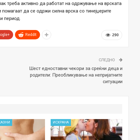
пак треба активно да работат на одржување на врската
и помагаат да се одржи силна врска со тинејџерите
и период.
ogle+
ReddIt
290
СЛЕДНО
Шест едноставни чекори за среќни деца и
родители: Преобликување на непријатните
ситуации
КАЗНИ
ИСХРАНА