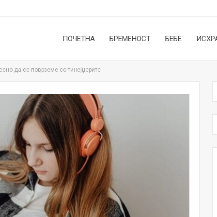
ПОЧЕТНА
БРЕМЕНОСТ
БЕБЕ
ИСХР
сно да се поврземе со тинејџерите