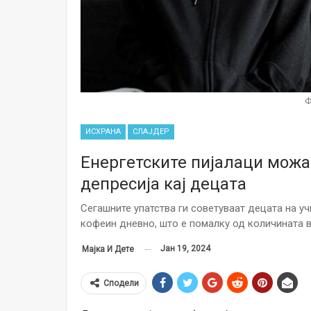
Ф
ИСХРАНА
СЛАЈДЕР
Енергетските пијалаци можа
депресија кај децата
Сегашните упатства ги советуваат децата на у
кофеин дневно, што е помалку од количината в
Јан 19, 2024
Мајка И Дете
Сподели