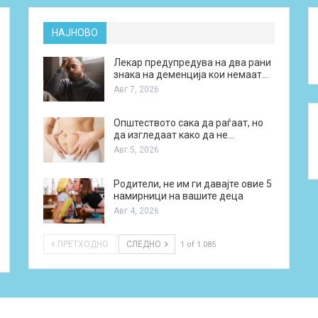
НАЈНОВО
Лекар предупредува на два рани
знака на деменција кои немаат…
Авг 7, 2026
Општеството сака да раѓаат, но
да изгледаат како да не…
Авг 5, 2026
Родители, не им ги давајте овие 5
намирници на вашите деца
Авг 4, 2026
ПРЕТХОДНО
СЛЕДНО
1 of 1.085