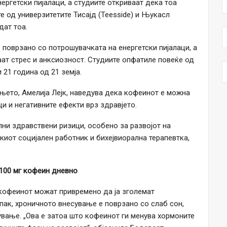
ергетски пијалаци, а студиите откриваат дека тоа
е од универзитетите Тисајд (Teesside) и Њукасл
дат тоа.
поврзано со потрошувачката на енергетски пијалаци, а
ат стрес и анксиозност. Студиите опфатиле повеќе од
 21 година од 21 земја.
њето, Амелија Лејк, наведува дека кофеинот е можна
ци и негативните ефекти врз здравјето.
ни здравствени ризици, особено за развојот на
чкиот социјален работник и бихејвиорална терапевтка,
 100 мг кофеин дневно
 кофеинот можат привремено да ја зголемат
пак, хроничното внесување е поврзано со слаб сон,
ување. „Ова е затоа што кофеинот ги менува хормоните