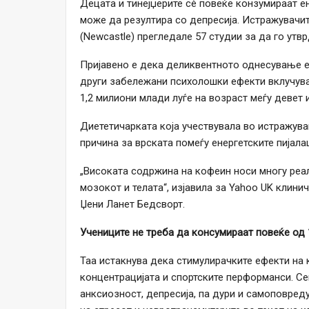
Децата и тинејџерите сѐ повеќе конзумираат ен
може да резултира со депресија. Истражувачит
(Newcastle) прегледале 57 студии за да го утвр
Пријавено е дека деликвентното однесување е 
други забележани психолошки ефекти вклучува
1,2 милиони млади луѓе на возраст меѓу девет и
Диететичарката која учествувала во истражува
причина за врската помеѓу енергетските пијала
„Високата содржина на кофеин носи многу реал
мозокот и телата“, изјавила за Yahoo UK клини
Џени Ланет Бедсворт.
Учениците не треба да консумираат повеќе од
Таа истакнува дека стимулирачките ефекти на
концентрацијата и спортските перформанси. Се
анксиозност, депресија, па дури и самоповред