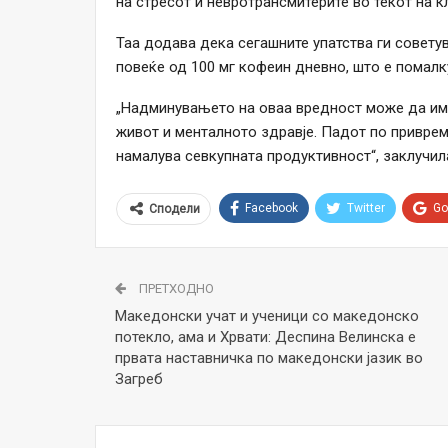
на стресот и невротрансмитерите во текот на к
Таа додава дека сегашните упатства ги совету
повеќе од 100 мг кофеин дневно, што е помалк
„Надминувањето на оваа вредност може да има
живот и менталното здравје. Падот по привреме
намалува севкупната продуктивност“, заклучил
Facebook
Twitter
Go
Сподели
ПРЕТХОДНО
Македонски учат и ученици со македонско
потекло, ама и Хрвати: Деспина Велинска е
првата наставничка по македонски јазик во
Загреб