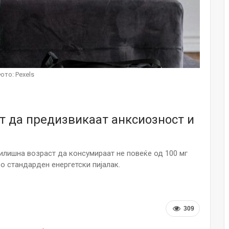
НОВОСТИ
Финците вложија милион евра во
кал, за посилен имунитет на децата
Мајка и Дете
Јул 24, 2026
ото: Pexels
Малолетниците ќе бидат офлајн
до 15-тата година: Франција
воведе…
Јул 23, 2026
т да предизвикаат анксиозност и
Нов тест од крвта би можел да го
открие ризикот од Алцхајмер
многу…
чилишна возраст да консумираат не повеќе од 100 мг
Јул 22, 2026
о стандарден енергетски пијалак.
Австралијка роди четири
идентични ќерки: Чудо што се
случува еднаш на…
309
Јул 21, 2026