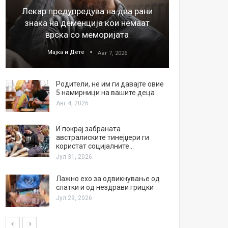
Лекар предупредува на два рани
26
знака на деменција кои немаат
благода
врска со меморијата
Мајка и Дете
М
Авг 7, 2026
Родители, не им ги давајте овие
5 намирници на вашите деца
Авг 4, 2026
И покрај забраната
австралиските тинејџери ги
користат социјалните…
Јул 31, 2026
Лажно ехо за одвикнување од
слатки и од нездрави грицки
Јул 29, 2026