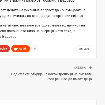
лучните фази на развојот“, објаснила Бедсворт.
ваат децата на училишна возраст да консумираат не
у од количината во стандарден енергетски пијалак.
 негативно влијание врз однесувањето, начинот на
но покаченото ниво на енергија, исто така, ја
а Бедсворт.
ogle+
ReddIt
309
СЛЕДНО
Родителите открија на какви трошоци не сметале
кога решиле да имаат деца