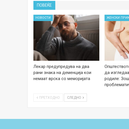
ПОВЕЌЕ
НОВОСТИ
ЖЕНСКИ ПРИ
Лекар предупредува на два
Општеството
рани знака на деменција кои
да изгледаа
немаат врска со меморијата
родиле: Зош
проблемати
ПРЕТХОДНО
СЛЕДНО