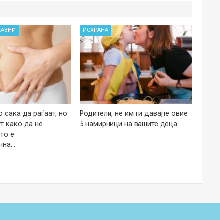
КАЗНИ
ИСХРАНА
 сака да раѓаат, но
Родители, не им ги давајте овие
т како да не
5 намирници на вашите деца
то е
чна…