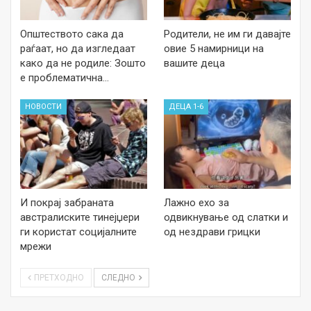
Општеството сака да
Родители, не им ги давајте
раѓаат, но да изгледаат
овие 5 намирници на
како да не родиле: Зошто
вашите деца
е проблематична…
НОВОСТИ
ДЕЦА 1-6
И покрај забраната
Лажно ехо за
австралиските тинејџери
одвикнување од слатки и
ги користат социјалните
од нездрави грицки
мрежи
ПРЕТХОДНО
СЛЕДНО