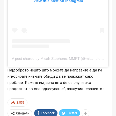
View this post on Instagram
A post shared by Micah Stephens, MMFT (@micahstephenscoaching)
Најдоброто нешто што можете да направите е да ги
игнорирате нивните обиди да ве прикажат како
проблем. Кажете им јасно што ќе се случи ако
продолжат со ова однесување“, заклучил терапевтот.
2.833
Facebook
Twitter
Сподели