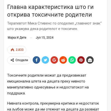
Главна карактеристика што ги
открива токсичните родители
Терапевтот Мика Стивенс го споделил „главниот знак“
што укажува дека родителот е токсичен.
Јул 15, 2024
Мајка И Дете
2.833
Сподели
Токсичните родители можат да предизвикаат
емоционална штета на децата преку нивното
манипулативно однесување и недостатокот на
поддршка.
Нивната контрола, прекумерна критика и недостаток
на љубов може да им отежнат на децата да развијат