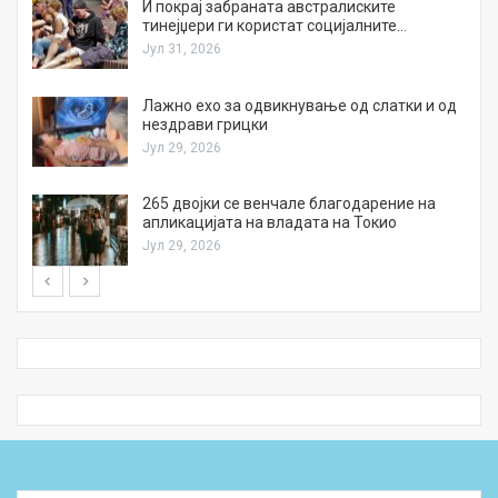
И покрај забраната австралиските
тинејџери ги користат социјалните…
Јул 31, 2026
Лажно ехо за одвикнување од слатки и од
нездрави грицки
Јул 29, 2026
а
265 двојки се венчале благодарение на
апликацијата на владата на Токио
Јул 29, 2026