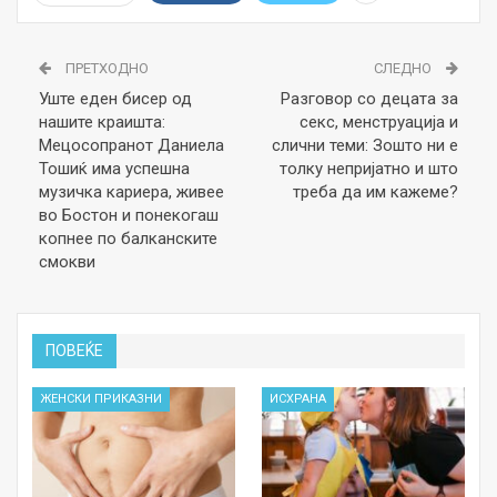
ПРЕТХОДНО
СЛЕДНО
Уште еден бисер од
Разговор со децата за
нашите краишта:
секс, менструација и
Мецосопранот Даниела
слични теми: Зошто ни е
Тошиќ има успешна
толку непријатно и што
музичка кариера, живее
треба да им кажеме?
во Бостон и понекогаш
копнее по балканските
смокви
ПОВЕЌЕ
ЖЕНСКИ ПРИКАЗНИ
ИСХРАНА