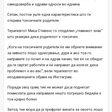
самодоверба и здрави односи во иднина.
Сепак, постои уште една карактеристика што ги
открива токсичните родители.
Терапевтот Мика Стивенс го споделил „главниот знак“
што укажува дека родителот е токсичен.
„Кога на токсичните родители ќе им обрнете внимание
за нивното лошо однесување, дури и ако тоа го
направите со почит и на здрав начин, тие ќе се обидат
да ги свртат работите и ќе направат да излезе дека
проблемот е во вас“, вели терапевтот во
неодамнешната објава на Инстаграм.
Поради овој срам, тие не можат да ја поднесат
помислата дека направиле нешто погрешно бидејќи е
тоа крајно болно.
Затоа, тие мора да ја префрлат вината за своето лошо