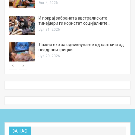
Авг 4, 2026
И покрај забраната австралиските
тинејџери ги користат социјалните…
Јул 31, 2026
Лажно ехо за одвикнување од слатки и од
нездрави грицки
Јул 29, 2026
ЗА НАС