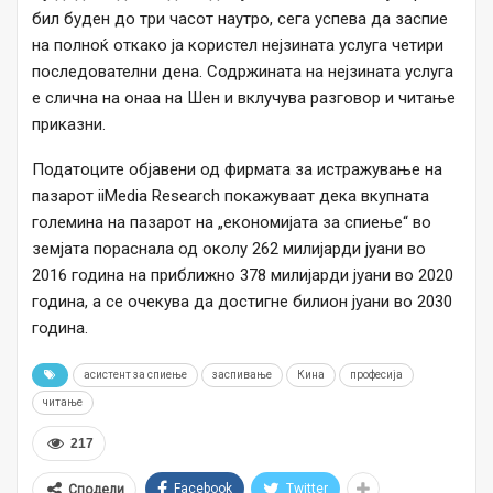
бил буден до три часот наутро, сега успева да заспие
на полноќ откако ја користел нејзината услуга четири
последователни дена. Содржината на нејзината услуга
е слична на онаа на Шен и вклучува разговор и читање
приказни.
Податоците објавени од фирмата за истражување на
пазарот iiMedia Research покажуваат дека вкупната
големина на пазарот на „економијата за спиење“ во
земјата пораснала од околу 262 милијарди јуани во
2016 година на приближно 378 милијарди јуани во 2020
година, а се очекува да достигне билион јуани во 2030
година.
асистент за спиење
заспивање
Кина
професија
читање
217
Facebook
Twitter
Сподели