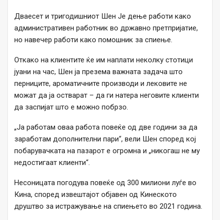
Дваесет и тригодишниот Шен Је дење работи како
административен работник во државно претпријатие,
но навечер работи како помошник за спиење.
Откако на клиентите ќе им наплати неколку стотици
јуани на час, Шен ја презема важната задача што
перниците, ароматичните производи и лековите не
можат да ја остварат – да ги натера неговите клиенти
да заспијат што е можно побрзо.
„Ја работам оваа работа повеќе од две години за да
заработам дополнителни пари“, вели Шен според кој
побарувачката на пазарот е огромна и „никогаш не му
недостигаат клиенти“.
Несоницата погодува повеќе од 300 милиони луѓе во
Кина, според извештајот објавен од Кинеското
друштво за истражување на спиењето во 2021 година.