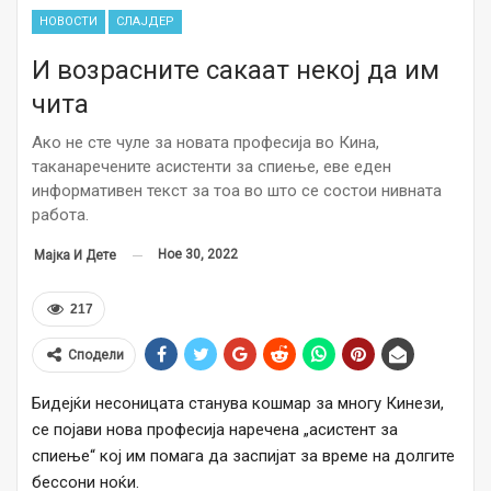
НОВОСТИ
СЛАЈДЕР
И возрасните сакаат некој да им
чита
Ако не сте чуле за новата професија во Кина,
таканаречените асистенти за спиење, еве еден
информативен текст за тоа во што се состои нивната
работа.
Ное 30, 2022
Мајка И Дете
217
Сподели
Бидејќи несоницата станува кошмар за многу Кинези,
се појави нова професија наречена „асистент за
спиење“ кој им помага да заспијат за време на долгите
бессони ноќи.