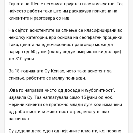
Тајната на Шен е неговиот пријатен глас и искуство. Тој
најчесто работи така што им раскажува приказни на
клиентите и разговара со нив.
На сајтот, асистентите за спиење се класифицирани во
неколку категории, врз основа на сеопфатни проценки.
Така, цената на едночасовниот разговор може да
варира од 50 јуани (околу седум американски долари)
до 310 јуани.
За 18-годишната Су Ксијао, исто така асистент за
спиење, работите се малку поинакви.
„Ова го направив чисто од досада и љубопитност“,
изјавила Су. Таа наплатувала само 15 јуани од ноќ.
Нејзини клиенти се претежно млади луѓе кои измачени
од работниот или животниот стрес, многу тешко
заспиваат.
Су додала дека еден од нејзините клиенти, кој порано