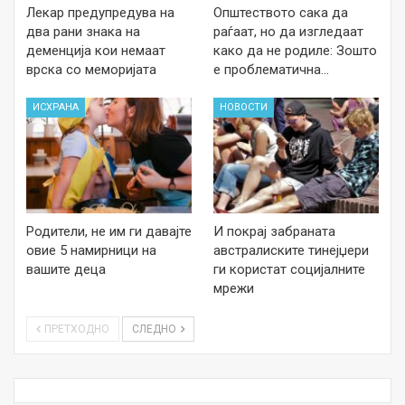
Лекар предупредува на
Општеството сака да
два рани знака на
раѓаат, но да изгледаат
деменција кои немаат
како да не родиле: Зошто
врска со меморијата
е проблематична…
ИСХРАНА
НОВОСТИ
Родители, не им ги давајте
И покрај забраната
овие 5 намирници на
австралиските тинејџери
вашите деца
ги користат социјалните
мрежи
ПРЕТХОДНО
СЛЕДНО