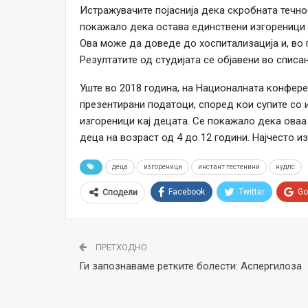
Истражувачите појаснија дека скробната течнос
покажало дека остава единствени изгореници 
Ова може да доведе до хоспитализација и, во 
Резултатите од студијата се објавени во списан
Уште во 2018 година, на Националната конфере
презентирани податоци, според кои супите со и
изгореници кај децата. Се покажало дека оваа 
деца на возраст од 4 до 12 години. Најчесто из
деца
изгореници
инстант тестенини
нудлс
Facebook
Twitter
Go
Сподели
ПРЕТХОДНО
Ги запознаваме ретките болести: Аспергилоза