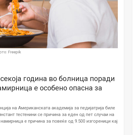
Малолетниците ќе бидат офлајн до
15-тата година: Франција воведе
забрана за…
Мајка и Дете
Јул 23, 2026
Нов тест од крвта би можел да го
ото: Freepik
открие ризикот од Алцхајмер
многу…
Јул 22, 2026
секоја година во болница поради
Австралијка роди четири
идентични ќерки: Чудо што се
амирница е особено опасна за
случува еднаш на…
Јул 21, 2026
нција на Американската академија за педијатрија биле
И многу среќа не е на арно! Жена
завршила на Итна помош по
нстант тестенини се причина за еден од пет случаи на
свадбата на…
намирница е причина за повеќе од 9.500 изгореници кај
Јул 20, 2026