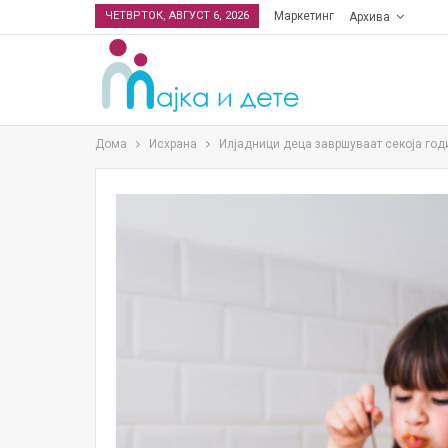
ЧЕТВРТОК, АВГУСТ 6, 2026
Маркетинг
Архива
Дома
Исхрана
Илјадници деца завршуваат секоја год