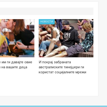
НОВОСТИ
е им ги давајте овие
И покрај забраната
 на вашите деца
австралиските тинејџери ги
користат социјалните мрежи