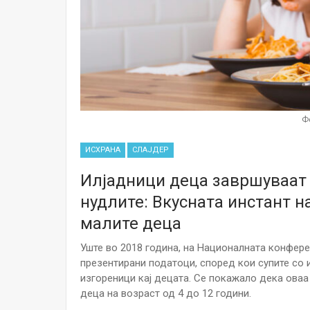
Ф
ИСХРАНА
СЛАЈДЕР
Илјадници деца завршуваат 
нудлите: Вкусната инстант н
малите деца
Уште во 2018 година, на Националната конфере
презентирани податоци, според кои супите со и
изгореници кај децата. Се покажало дека оваа 
деца на возраст од 4 до 12 години.