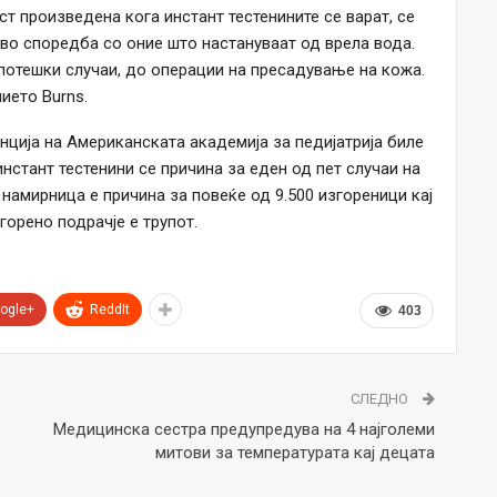
т произведена кога инстант тестенините се варат, се
во споредба со оние што настануваат од врела вода.
потешки случаи, до операции на пресадување на кожа.
ието Burns.
нција на Американската академија за педијатрија биле
нстант тестенини се причина за еден од пет случаи на
намирница е причина за повеќе од 9.500 изгореници кај
горено подрачје е трупот.
ogle+
ReddIt
403
СЛЕДНО
Медицинска сестра предупредува на 4 најголеми
митови за температурата кај децата