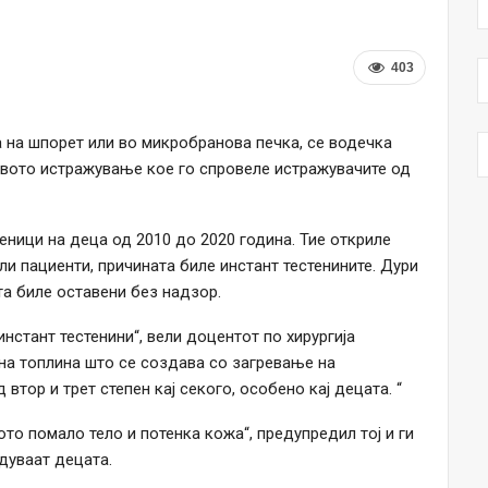
403
а на шпорет или во микробранова печка, се водечка
овото истражување кое го спровеле истражувачите од
еници на деца од 2010 до 2020 година. Тие откриле
али пациенти, причината биле инстант тестенините. Дури
та биле оставени без надзор.
инстант тестенини“, вели доцентот по хирургија
 на топлина што се создава со загревање на
втор и трет степен кај секого, особено кај децата. “
то помало тело и потенка кожа“, предупредил тој и ги
дуваат децата.