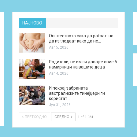
НАЈНОВО
Општеството сака да раѓаат, но
да изгледаат како да не…
Авг 5, 2026
Родители, не им ги давајте овие 5
намирници на вашите деца
Авг 4, 2026
И покрај забраната
австралиските тинејџери ги
користат…
Јул 31, 2026
ПРЕТХОДНО
СЛЕДНО
1 of 1.084