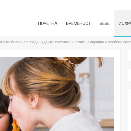
ПОЧЕТНА
БРЕМЕНОСТ
БЕБЕ
ИСХР
ина во болница поради нудлите: Вкусната инстант намирница е особено опа
НОВОСТИ