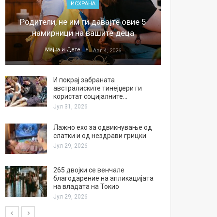
ИСХРАНА
„Џонс
Родители, не им ги давајте овие 5
обесштет
намирници на вашите деца
тв
Мајка и Дете
М
Авг 4, 2026
И покрај забраната
австралиските тинејџери ги
користат социјалните…
Јул 31, 2026
Лажно ехо за одвикнување од
слатки и од нездрави грицки
Јул 29, 2026
265 двојки се венчале
благодарение на апликацијата
на владата на Токио
Јул 29, 2026