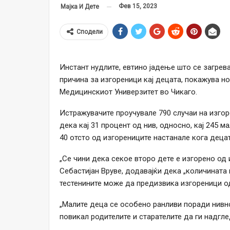
Фев 15, 2023
Мајка И Дете
Сподели
Инстант нудлите, евтино јадење што се загрев
причина за изгореници кај децата, покажува н
Медицинскиот Универзитет во Чикаго.
Истражувачите проучувале 790 случаи на изгор
дека кај 31 процент од нив, односно, кај 245 м
40 отсто од изгорениците настанале кога деца
„Се чини дека секое второ дете е изгорено од 
Себастијан Вруве, додавајќи дека „количината
тестенините може да предизвика изгореници од 
„Малите деца се особено ранливи поради нивно
повикал родителите и старателите да ги надгле