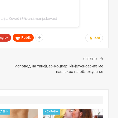
Marija Kovač (@ivan.i.marija.kovac)
ogle+
ReddIt
528
СЛЕДНО
Исповед на тинејџер-коцкар: Инфлуенсерите ме
навлекоа на обложување
КАЗНИ
ИСХРАНА