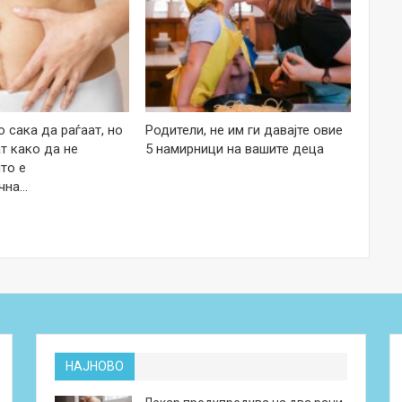
 сака да раѓаат, но
Родители, не им ги давајте овие
т како да не
5 намирници на вашите деца
то е
чна…
НАЈНОВО