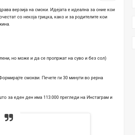
рава верзија на смоки. Идејата е идеална за оние кои
очестат со некоја грицка, како и за родителите кои
жина.
ени, но може и да се пропржат на суво и без сол)
Формирајте смокви. Печете ги 30 минути во рерна
што за еден ден има 113.000 прегледи на Инстаграм и