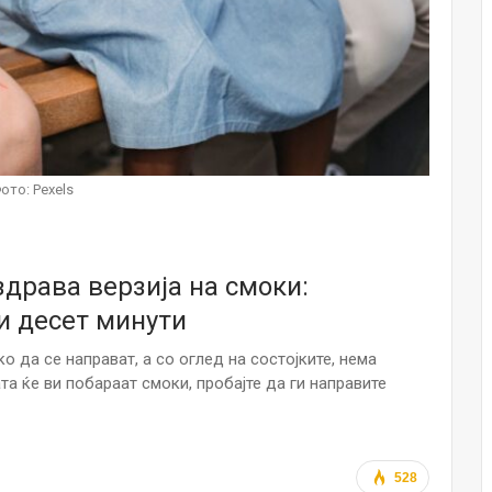
НОВОСТИ
Финците вложија милион евра во
кал, за посилен имунитет на децата
Мајка и Дете
Јул 24, 2026
Малолетниците ќе бидат офлајн
ото: Pexels
до 15-тата година: Франција
воведе…
Јул 23, 2026
драва верзија на смоки:
Нов тест од крвта би можел да го
открие ризикот од Алцхајмер
 и десет минути
многу…
Јул 22, 2026
ко да се направат, а со оглед на состојките, нема
та ќе ви побараат смоки, пробајте да ги направите
Австралијка роди четири
идентични ќерки: Чудо што се
случува еднаш на…
Јул 21, 2026
528