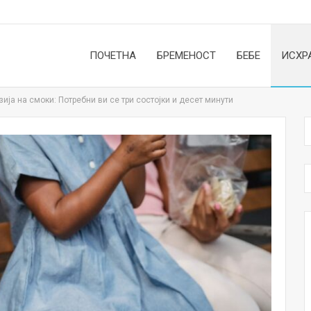
ПОЧЕТНА
БРЕМЕНОСТ
БЕБЕ
ИСХР
ија на смоки: Потребни ви се три состојки и десет минути