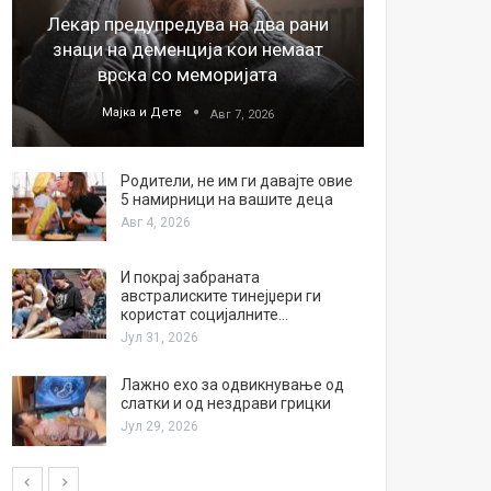
Лекар предупредува на два рани
26
знаци на деменција кои немаат
благода
врска со меморијата
Мајка и Дете
М
Авг 7, 2026
Родители, не им ги давајте овие
5 намирници на вашите деца
Авг 4, 2026
И покрај забраната
австралиските тинејџери ги
користат социјалните…
Јул 31, 2026
Лажно ехо за одвикнување од
слатки и од нездрави грицки
Јул 29, 2026