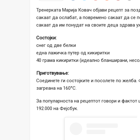
Тренерката Марија Ковач објави рецепт за позд
сакаат да ослабат, а повремено сакаат да се п
сакаат да им понудат на своите деца здрава у
Состојки:
снег од две белки
една лажичка путер од кикиритки
40 грама кикиритки (идеално бланширани, несол
Приготвување:
Соединете ги состојките и посолете по желба. 
загреана на 160°C.
За популарноста на рецептот говори и фактот 
192.000 на Фејсбук.