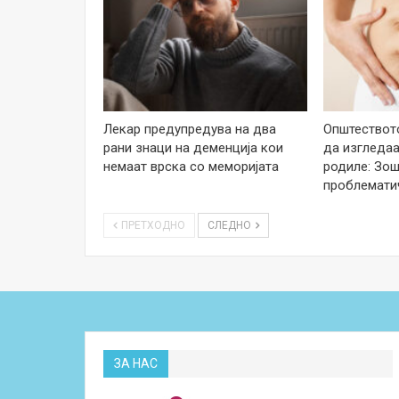
Лекар предупредува на два
Општеството
рани знаци на деменција кои
да изгледаа
немаат врска со меморијата
родиле: Зош
проблемати
ПРЕТХОДНО
СЛЕДНО
ЗА НАС