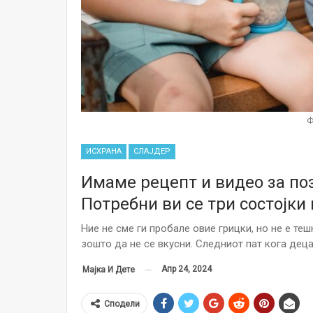
Ф
ИСХРАНА
СЛАЈДЕР
Имаме рецепт и видео за поз
Потребни ви се три состојки
Ние не сме ги пробале овие грицки, но не е теш
зошто да не се вкусни. Следниот пат кога деца
Апр 24, 2024
Мајка И Дете
Сподели