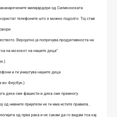
 таканаречените милијардери од Силиконската
 користат телефоните што е можно подолго. Тој став
говори:
еството. Веројатно ја попречува продуктивноста на
тоа на мозокот на нашите деца“.
к.)
ефони и ги уништува нашите деца
 во Фејсбук.)
уга дека сме фашисти и дека сме премногу
ој од нивните пријатели не ги има истите правила…
логијата од прва рака и не сакам да го видам тоа кај