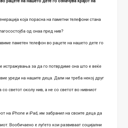
во рацете на нашето дете го означува крајот на
енерација која порасна на паметни телефони стана
благосостојба од онаа пред нив?
виме паметен телефон во рацете на нашето дете го
е истражувања за да го потврдиме она што е веќе
вие уреди на нашите деца. Дали ни треба некој друг
 со светот околу нив, а не со светот во нивниот
т на iPhone и iPad, им забранил на своите деца да
ниот. Вообичаено е луѓето кои развиваат социјални