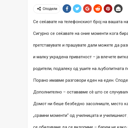
Сподели
Се сеќавате на телефонскиот број на вашата н
Сигурно се сеќавате на оние моменти кога бират
претставувате и прашувате дали можете да раз
и малку украдена приватност – ја влечете вит
родители, подалеку од ушите на љубопитната п
Порано имавме разговори еден на еден. Споде
Дополнително – остававме сѐ што се случувало
Домот ни беше безбедно засолниште, место ка
„срамни моменти“ од училницата и училишниот
се обидуваме да се вклопиме – барем не како