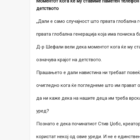
Моментот кога ќе му ставиме паметен телефон 
детството
„Дали е само случајност што првата глобална г
првата глобална генерација која има пониска 
Д-р Шефали вели дека моментот кога ќе му ста
означува крајот на детството.
Прашањето е дали навистина ни требаат повеќ
очигледно кога ќе погледнеме што им прават о
да ни каже дека на нашите деца им треба врска
уред?
Познато е дека починатиот Стив Џобс, креаторо
користат некој од овие уреди. И не е единстве