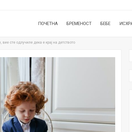
ПОЧЕТНА
БРЕМЕНОСТ
БЕБЕ
ИСХР
, вие сте одлучиле дека е крај на детството
НОВОСТИ