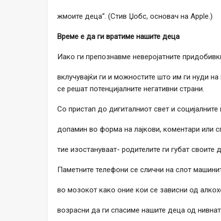
жмоите деца“. (Стив Џобс, основач на Apple.)
Време е да ги вратиме нашите деца
Иако ги препознавме неверојатните придобивки
вклучувајќи ги и можностите што им ги нуди на
се решат потенцијалните негативни страни.
Со пристап до дигиталниот свет и социјалните
допамин во форма на лајкови, коментари или с
тие изостануваат- родителите ги губат своите 
Паметните телефони се слични на слот машини
во мозокот како оние кои се зависни од алкох
возрасни да ги спасиме нашите деца од нивна