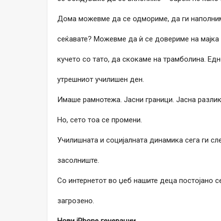
Дома можевме да се одмориме, да ги наполним
сеќавате? Можевме да ѝ се довериме на мајка
кучето со тато, да скокаме на трамболина. Едн
утрешниот училишен ден.
Имаше рамнотежа. Јасни граници. Јасна разлик
Но, сето тоа се промени.
Училишната и социјалната динамика сега ги сл
засолниште.
Со интернетот во џеб нашите деца постојано се
загрозено.