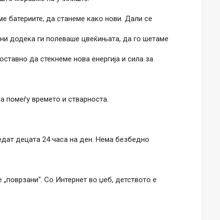
е батериите, да станеме како нови. Дали се
 ни додека ги полеваше цвеќињата, да го шетаме
оставно да стекнеме нова енергија и сила за
а помеѓу времето и стварноста.
едат децата 24 часа на ден. Нема безбедно
 „поврзани“. Со Интернет во џеб, детството е