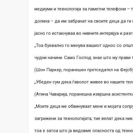
медиуми и технологија за паметни телефони –
долина – да им забранат на своите деца да ги
јасно го истакнуваа во нивните интервјуа и раз
„Тоа буквално го менува вашиот однос со општ
чудни начини. Само Господ знае што му прави 
(Шон Паркер, поранешен претседател на Фејсбу
„Убеден сум дека ѓаволот живее во нашите тел
(Атина Чаварија, поранешна извршна асистентка
„Моите деца ме обвинуваат мене и мојата сопр
загрижени за технологијата, тие велат дека ник
тоа е затоа што ја видовме опасноста од техно