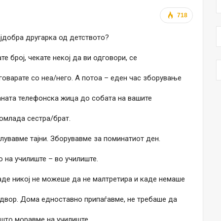
718
ајдобра другарка од детството?
е број, чекате некој да ви одговори, се
говарате со неа/него. А потоа – еден час зборување
каната телефонска жица до собата на вашите
омлада сестра/брат.
лувавме тајни. Зборувавме за поминатиот ден.
 на училиште – во училиште.
де никој не можеше да не малтретира и каде немаше
 двор. Дома едноставно припаѓавме, не требаше да
 што моравме на училиште.