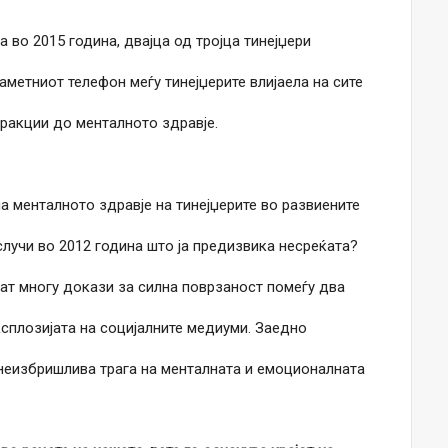
во 2015 година, двајца од тројца тинејџери
аметниот телефон меѓу тинејџерите влијаела на сите
еракции до менталното здравје.
а менталното здравје на тинејџерите во развиените
 случи во 2012 година што ја предизвика несреќата?
јат многу докази за силна поврзаност помеѓу два
ксплозијата на социјалните медиуми. Заедно
 неизбришлива трага на менталната и емоционалната