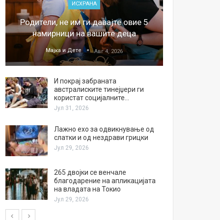
ИСХРАНА
„Џонс
Родители, не им ги давајте овие 5
обесштет
намирници на вашите деца
тв
Мајка и Дете
М
Авг 4, 2026
И покрај забраната
австралиските тинејџери ги
користат социјалните…
Јул 31, 2026
Лажно ехо за одвикнување од
слатки и од нездрави грицки
Јул 29, 2026
265 двојки се венчале
благодарение на апликацијата
на владата на Токио
Јул 29, 2026