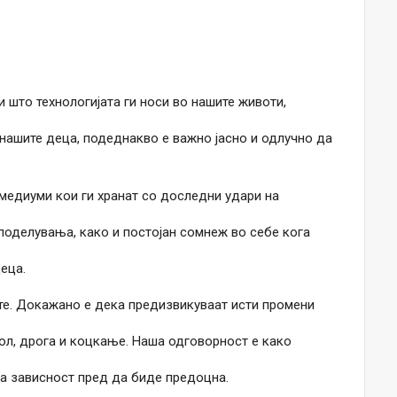
 што технологијата ги носи во нашите животи,
 нашите деца, подеднакво е важно јасно и одлучно да
 медиуми кои ги хранат со доследни удари на
поделувања, како и постојан сомнеж во себе кога
деца.
те. Докажано е дека предизвикуваат исти промени
ол, дрога и коцкање. Наша одговорност е како
та зависност пред да биде предоцна.