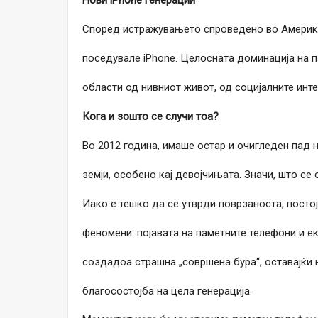
Нови iPhone
генерации
Според истражувањето спроведено во Америка 
поседувале iPhone. Целосната доминација на п
области од нивниот живот, од социјалните инт
Кога и зошто се случи тоа?
Во 2012 година, имаше остар и очигледен пад н
земји, особено кај девојчињата. Значи, што се
Иако е тешко да се утврди поврзаноста, посто
феномени: појавата на паметните телефони и е
создадоа страшна „совршена бура“, оставајќи
благосостојба на цела генерација.