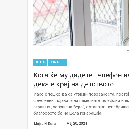
Ф
ДЕЦА
СЛАЈДЕР
Кога ќе му дадете телефон н
дека е крај на детството
Иако е тешко да се утврди поврзаноста, посто
феномени: појавата на паметните телефони и е
страшна „совршена бура“, оставајќи неизбришл
благосостојба на цела генерација.
Мај 20, 2024
Мајка И Дете