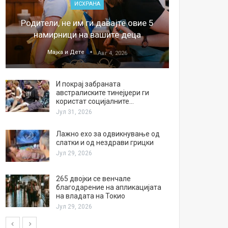
ИСХРАНА
„Џонс
Родители, не им ги давајте овие 5
обесштет
намирници на вашите деца
тв
Мајка и Дете
М
Авг 4, 2026
И покрај забраната
австралиските тинејџери ги
користат социјалните…
Јул 31, 2026
Лажно ехо за одвикнување од
слатки и од нездрави грицки
Јул 29, 2026
265 двојки се венчале
благодарение на апликацијата
на владата на Токио
Јул 29, 2026