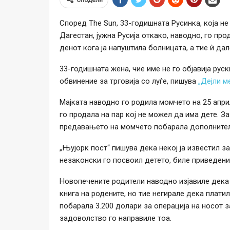
Според The ​​Sun, 33-годишната Русинка, која н
Дагестан, јужна Русија откако, наводно, го пр
денот кога ја напуштила болницата, а тие ѝ дал
33-годишната жена, чие име не го објавија руск
обвинение за трговија со луѓе, пишува
„Дејли ме
Мајката наводно го родила момчето на 25 апри
го продала на пар кој не можел да има дете. За
предавањето на момчето побарала дополнителн
„Њујорк пост“ пишува дека некој ја известил за
незаконски го посвоил детето, биле приведени
Новопечените родители наводно изјавиле дека 
книга на родените, но тие негирале дека плати
побарала 3.200 долари за операција на носот з
задоволство го направиле тоа.