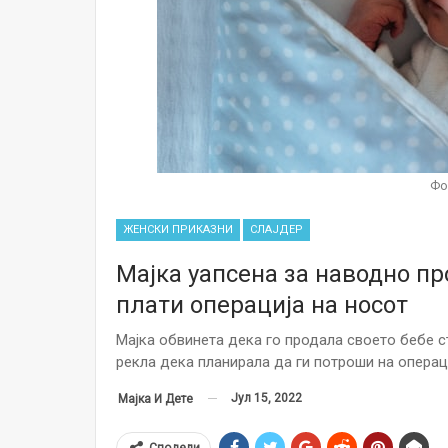
Фо
ЖЕНСКИ ПРИКАЗНИ
СЛАЈДЕР
Мајка уапсена за наводно пр
плати операција на носот
Мајка обвинета дека го продала своето бебе с
рекла дека планирала да ги потроши на операци
Јул 15, 2022
Мајка И Дете
Сподели