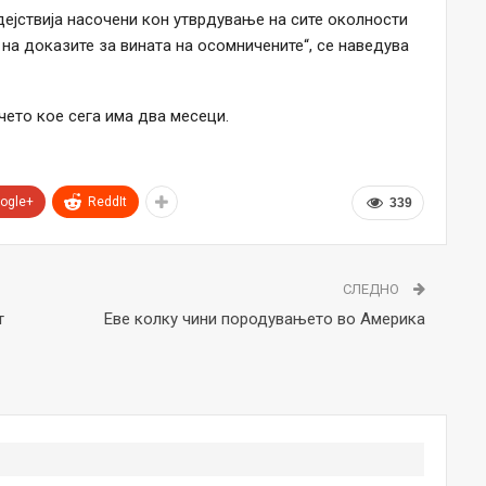
ејствија насочени кон утврдување на сите околности
а доказите за вината на осомничените“, се наведува
чето кое сега има два месеци.
ogle+
ReddIt
339
СЛЕДНО
т
Еве колку чини породувањето во Америка