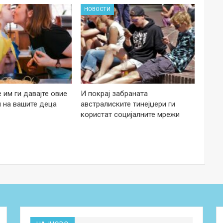
НОВОСТИ
е им ги давајте овие
И покрај забраната
 на вашите деца
австралиските тинејџери ги
користат социјалните мрежи