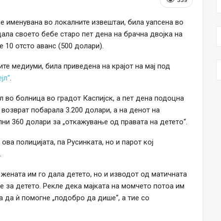
е е именувана во локалните извештаи, била уапсена во
одала своето бебе старо пет дена на брачна двојка на
е 10 отсто аванс (500 долари).
ите медиуми, била приведена на крајот на мај под
јл“
.
л во болница во градот Каспијск, а пет дена подоцна
 возврат побарала 3.200 долари, а на денот на
и 360 долари за „откажување од правата на детето“.
 ова полицијата, па Русинката, но и парот кој
.
жената им го дала детето, но и изводот од матичната
ле за детето. Рекле дека мајката на момчето потоа им
а да ѝ помогне „подобро да дише“, а тие со