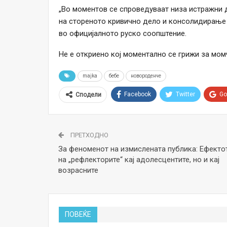
„Во моментов се спроведуваат низа истражни д
на стореното кривично дело и консолидирање н
во официјалното руско соопштение.
Не е откриено кој моментално се грижи за мом
majka
бебе
новороденче
Facebook
Twitter
Go
Сподели
ПРЕТХОДНО
За феноменот на измислената публика: Ефекто
на „рефлекторите“ кај адолесцентите, но и кај
возрасните
ПОВЕЌЕ