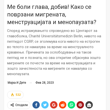
Ме боли глава, добив! Како се
поврзани мигрената,
менструацијата и менопаузата?
Според истражувањето спроведено во Центарот за
главоболка, Charité Universitätsmedizin Berlin, нивото на
пептидот CGRP, се зголемува кога нивото на естроген
во телото се намалува за време на менструалното
крвавење. Причината за ослободување на таков
пептид не е позната, но ова откритие објаснува зошто
мигрените се почести за време на менструацијата и
зошто зачестеноста на мигрените се намалува со
менопаузата.
Фев 28, 2023
Мајка И Дете
532
Сподели