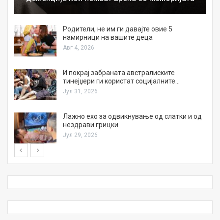
а
Родители, не им ги давајте овие 5
намирници на вашите деца
Авг 4, 2026
И покрај забраната австралиските
тинејџери ги користат социјалните…
Јул 31, 2026
Лажно ехо за одвикнување од слатки и од
нездрави грицки
Јул 29, 2026