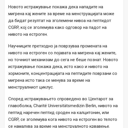
Новото истражување покажа дека нападите на
мигрена кај жените за време на менструацијата може
да бидат резултат на зголемени нивоа на пептидот
CGRP, кој се зголемува како одговор на падот на
нивото на естроген.
Научниците претходно ја поврзуваа промената на
нивото на естроген со појавата на мигрена кај жените,
но точниот механизам до сега не беше познат. Новото
истражување покажа дека, исто како и нивото на
хормоните, концентрацијата на пептидите поврзани со
мигрена исто така се менува за време на
менструалниот циклус.
Според истражувањето спроведено во Центарот за
главоболка, Charité Universitätsmedizin Berlin, нивото на
пептид наречен пептид сроден на калцитонин, или
CGRP, се зголемува кога нивото на естроген во телото
се намалува за време на менструалното крвавење.