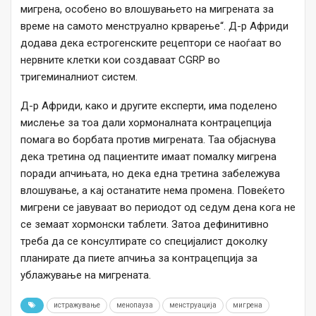
мигрена, особено во влошувањето на мигрената за
време на самото менструално крварење“. Д-р Африди
додава дека естрогенските рецептори се наоѓаат во
нервните клетки кои создаваат CGRP во
тригеминалниот систем.
Д-р Африди, како и другите експерти, има поделено
мислење за тоа дали хормоналната контрацепција
помага во борбата против мигрената. Таа објаснува
дека третина од пациентите имаат помалку мигрена
поради апчињата, но дека една третина забележува
влошување, а кај останатите нема промена. Повеќето
мигрени се јавуваат во периодот од седум дена кога не
се земаат хормонски таблети. Затоа дефинитивно
треба да се консултирате со специјалист доколку
планирате да пиете апчиња за контрацепција за
ублажување на мигрената.
истражување
менопауза
менструација
мигрена