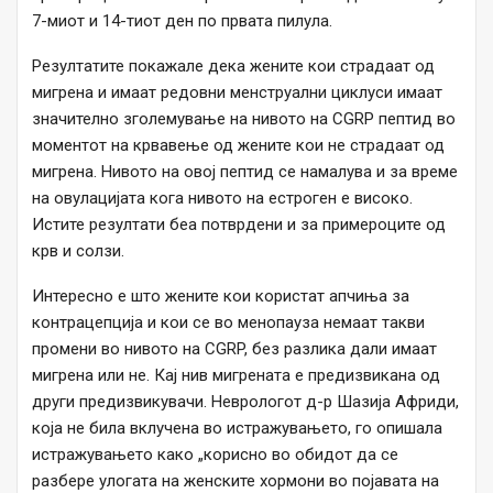
7-миот и 14-тиот ден по првата пилула.
Резултатите покажале дека жените кои страдаат од
мигрена и имаат редовни менструални циклуси имаат
значително зголемување на нивото на CGRP пептид во
моментот на крвавење од жените кои не страдаат од
мигрена. Нивото на овој пептид се намалува и за време
на овулацијата кога нивото на естроген е високо.
Истите резултати беа потврдени и за примероците од
крв и солзи.
Интересно е што жените кои користат апчиња за
контрацепција и кои се во менопауза немаат такви
промени во нивото на CGRP, без разлика дали имаат
мигрена или не. Кај нив мигрената е предизвикана од
други предизвикувачи. Неврологот д-р Шазија Африди,
која не била вклучена во истражувањето, го опишала
истражувањето како „корисно во обидот да се
разбере улогата на женските хормони во појавата на