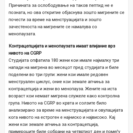
Причината за ослободување на таков пептид не е
позната, но ова откритие објаснува зошто мигрените се
почести за време на менструацијата и зошто
зачестеноста на мигрените се намалува со
менопаузата.
Контрацепцијата и менопаузата имаат влијание врз
нивото на CGRP
Студијата опфатила 180 жени кои имале најмалку три
напади на мигрена во месецот пред студијата и биле
поделени во три групи: жени кои имале редовен
менструален циклус, оние кои земале апчиња за
контрацепција и жени во менопауза. Жените на иста
возраст кои немаат мигрена служеле како контролна
група. Нивото на CGRP во крвта и солзите било
анализирано за време на менструацијата и овулацијата
кога нивото на естроген е најниско и највисоко. Кај
жени кои земале апчиња за контрацепција,
примероците биле собрани на четвртиот ден и помеѓу