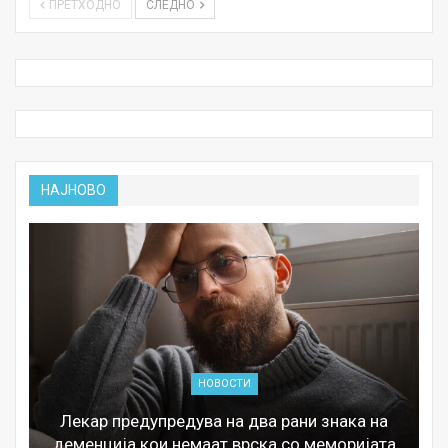
ПРЕТХОДНО
СЛЕДНО
НАЈНОВО
НОВОСТИ
Лекар предупредува на два рани знака на
деменција кои немаат врска со меморијата