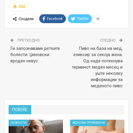
532
Facebook
Twitter
Сподели
ПРЕТХОДНО
СЛЕДНО
Ги запознаваме ретките
Пиво на база на мед,
болести: Џиновски
еликсир за секоја жена:
вроден невус
Од каде потекнува
терминот меден месец и
уште неколку
информации за
меденото пиво
ПОВЕЌЕ
НОВОСТИ
ЖЕНСКИ ПРИКАЗНИ