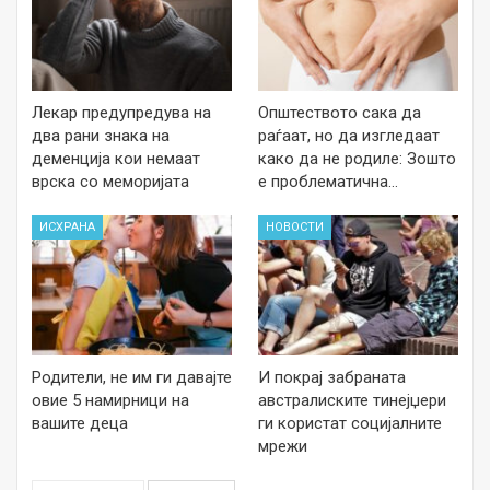
Лекар предупредува на
Општеството сака да
два рани знака на
раѓаат, но да изгледаат
деменција кои немаат
како да не родиле: Зошто
врска со меморијата
е проблематична…
ИСХРАНА
НОВОСТИ
Родители, не им ги давајте
И покрај забраната
овие 5 намирници на
австралиските тинејџери
вашите деца
ги користат социјалните
мрежи