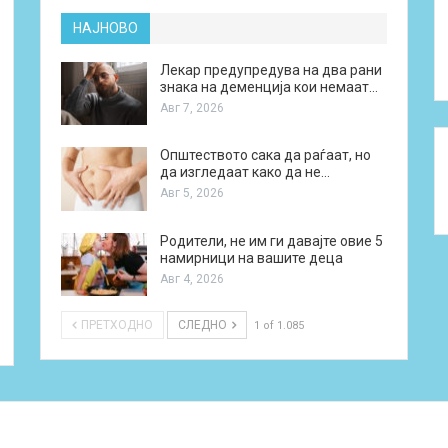
НАЈНОВО
Лекар предупредува на два рани
знака на деменција кои немаат…
Авг 7, 2026
Општеството сака да раѓаат, но
да изгледаат како да не…
Авг 5, 2026
Родители, не им ги давајте овие 5
намирници на вашите деца
Авг 4, 2026
ПРЕТХОДНО
СЛЕДНО
1 of 1.085