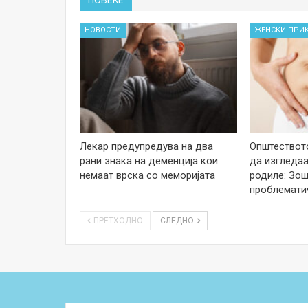
ПОВЕЌЕ
НОВОСТИ
ЖЕНСКИ ПРИ
Лекар предупредува на два
Општеството
рани знака на деменција кои
да изгледаа
немаат врска со меморијата
родиле: Зош
проблемати
ПРЕТХОДНО
СЛЕДНО