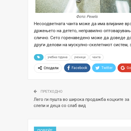
Фото: Pexels
Несоодветната чанта може да има влијание вр
држењето на детето, неправилно оптоварување
слично. Сето горенаведено може да доведе до 
други делови на мускулно-скелетниот систем, 
учебна година
ученици
чанта
Facebook
Twitter
Go
Сподели
ПРЕТХОДНО
Лего ги пушта во широка продажба коцките за
слепи и деца со слаб вид