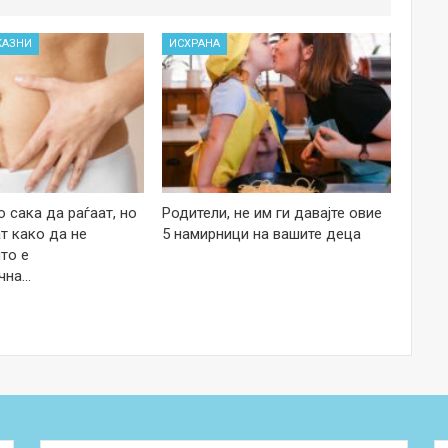
КАЗНИ
ИСХРАНА
 сака да раѓаат, но
Родители, не им ги давајте овие
т како да не
5 намирници на вашите деца
то е
чна…