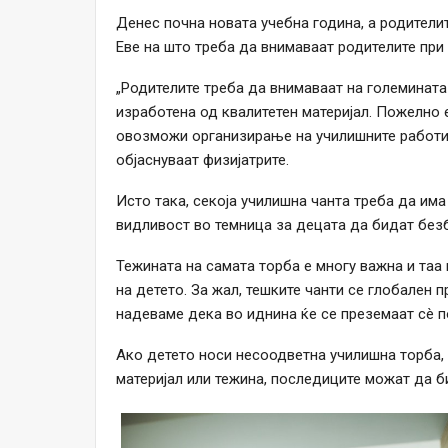
Денес почна новата учебна година, а родителите
Еве на што треба да внимаваат родителите при
„Родителите треба да внимаваат на големината 
изработена од квалитетен материјал. Пожелно 
овозможи организирање на училишните работи
објаснуваат физијатрите.
Исто така, секоја училишна чанта треба да и
видливост во темница за децата да бидат без
Тежината на самата торба е многу важна и таа
на детето. За жал, тешките чанти се глобален 
надеваме дека во иднина ќе се преземаат сè 
Ако детето носи несоодветна училишна торба, 
материјал или тежина, последиците можат да б