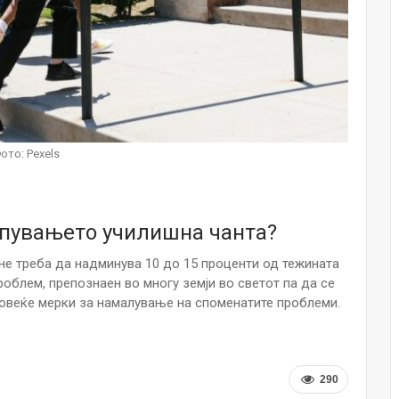
НОВОСТИ
Финците вложија милион евра во
кал, за посилен имунитет на децата
Мајка и Дете
Јул 24, 2026
Малолетниците ќе бидат офлајн
ото: Pexels
до 15-тата година: Франција
воведе…
Јул 23, 2026
упувањето училишна чанта?
Нов тест од крвта би можел да го
открие ризикот од Алцхајмер
 не треба да надминува 10 до 15 проценти од тежината
многу…
проблем, препознаен во многу земји во светот па да се
Јул 22, 2026
повеќе мерки за намалување на споменатите проблеми.
Австралијка роди четири
идентични ќерки: Чудо што се
случува еднаш на…
Јул 21, 2026
290