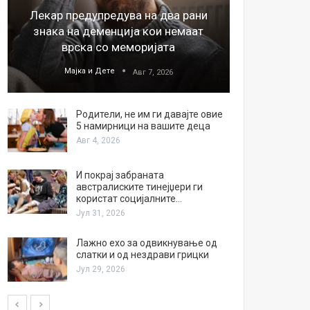
Лекар предупредува на два рани
26
знака на деменција кои немаат
благода
врска со меморијата
Мајка и Дете
М
Авг 7, 2026
Родители, не им ги давајте овие
5 намирници на вашите деца
Авг 4, 2026
И покрај забраната
австралиските тинејџери ги
користат социјалните…
Јул 31, 2026
Лажно ехо за одвикнување од
слатки и од нездрави грицки
Јул 29, 2026