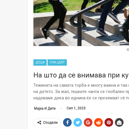
Ф
ДЕЦА
СЛАЈДЕР
На што да се внимава при к
Тежината на самата торба е многу важна и таа
на детето. За жал, тешките чанти се глобален 
надеваме дека во иднина ќе се преземаат сè 
Сеп 1, 2023
Мајка И Дете
Сподели