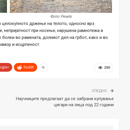
Фото: Pexels
з целокупното држење на телото, односно врз
, непријатност при носење, нарушена рамнотежа и
болки во рамената, долниот дел на грбот, како и во
замор и исцрпеност.
ogle+
ReddIt
290
СЛЕДНО
Научниците предлагаат да се забрани купување
цигари на лица под 22 години