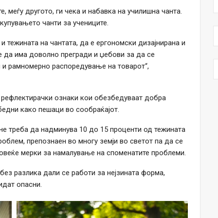
, меѓу другото, ги чека и набавка на училишна чанта.
 купувањето чанти за учениците.
и тежината на чантата, да е ергономски дизајнирана и
е да има доволно прегради и џебови за да се
 и рамномерно распоредување на товарот“,
ма рефлектирачки ознаки кои обезбедуваат добра
бедни како пешаци во сообраќајот.
 не треба да надминува 10 до 15 проценти од тежината
проблем, препознаен во многу земји во светот па да се
повеќе мерки за намалување на споменатите проблеми.
без разлика дали се работи за нејзината форма,
идат опасни.