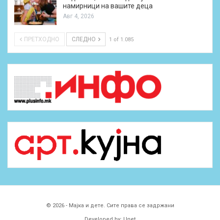
намирници на вашите деца
Авг 4, 2026
ПРЕТХОДНО
СЛЕДНО
1 of 1.085
© 2026 - Мајка и дете. Сите права се задржани
Developed by:
Unet