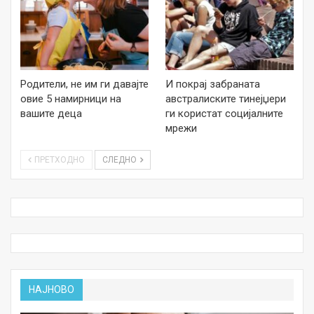
Родители, не им ги давајте
И покрај забраната
овие 5 намирници на
австралиските тинејџери
вашите деца
ги користат социјалните
мрежи
ПРЕТХОДНО
СЛЕДНО
НАЈНОВО