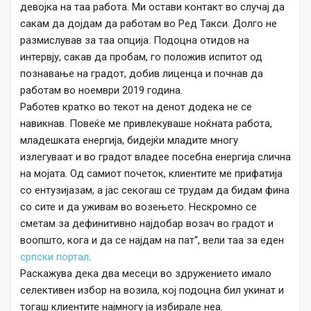
девојка на таа работа. Ми остави контакт во случај да
сакам да дојдам да работам во Ред Такси. Долго не
размислував за таа опција. Подоцна отидов на
интервју, сакав да пробам, го положив испитот од
познавање на градот, добив лиценца и почнав да
работам во ноември 2019 година.
Работев кратко во текот на денот додека не се
навикнав. Повеќе ме привлекуваше ноќната работа,
младешката енергија, бидејќи младите многу
излегуваат и во градот владее посебна енергија слична
на мојата. Од самиот почеток, клиентите ме прифатија
со ентузијазам, а јас секогаш се трудам да бидам фина
со сите и да уживам во возењето. Нескромно се
сметам за дефинитивно најдобар возач во градот и
воопшто, кога и да се најдам на пат“, вели таа за еден
српски портал
.
Раскажува дека два месеци во здружението имало
селективен избор на возила, кој подоцна бил укинат и
тогаш клиентите најмногу ја избирале неа.