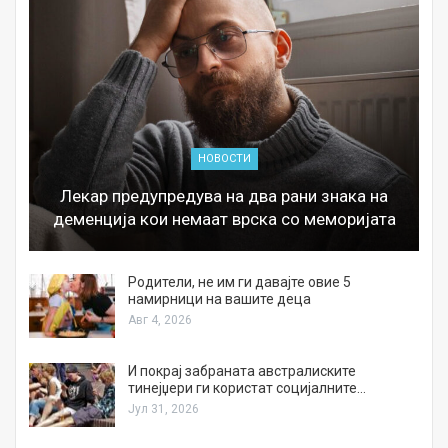
НОВОСТИ
Лекар предупредува на два рани знака на
деменција кои немаат врска со меморијата
а
Родители, не им ги давајте овие 5
намирници на вашите деца
Авг 4, 2026
И покрај забраната австралиските
тинејџери ги користат социјалните…
Јул 31, 2026