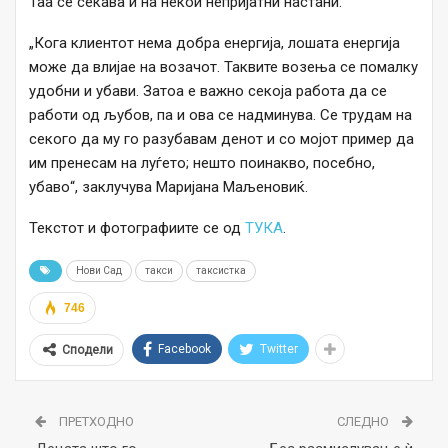
Таа се сеќава и на некои непријатни настани.
„Кога клиентот нема добра енергија, лошата енергија
може да влијае на возачот. Таквите возења се помалку
удобни и убави. Затоа е важно секоја работа да се
работи од љубов, па и ова се надминува. Се трудам на
секого да му го разубавам денот и со мојот пример да
им пренесам на луѓето; нешто поинакво, посебно,
убаво“, заклучува Маријана Маљеновиќ.
Текстот и фотографиите се од
ТУКА
.
Нови Сад
такси
таксистка
746
Facebook
Twitter
Сподели
ПРЕТХОДНО
СЛЕДНО