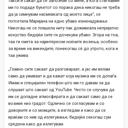
такси и сакал да се запознае со мене, а кога стигнавме
ми го подаде букетот со порака дека никогаш не треба
да ја симнувам насмевката од моето лице“, се
потсетила Маријана на едно убаво изненадување.
Никогаш не се плашела ниту пак доживеала непријатно
искуство бидејќи сите ги дочекува убаво. Згора на тоа,
таа ги смета за најинтересни ноќните возења, особено
за време на викендите, понекогаш сè до утрото, кога и
таа ужива:
„Главно сите сакаат да разговараат, а јас им велам
само да уживаат и да кажат која музика им се допаѓа.
Имам и специјален телефон што им го давам за да
слушаат што сакаат од YouTube. Често се случува да
им се допадне атмосферата и да сакаат само да се
возиме низ градот. Одлично се согласувам и со
девојките и со момците, а изгледам и како да се
враќам со нив од излегување, бидејќи секогаш сум
средена како да излегувам.