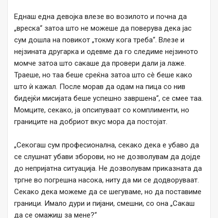
Еднаш една девојка влезе во возилото и почна да
„вреска“ затоа што не можеше да поверува дека јас
сум дошла на повикот „токму кога треба“. Влезе и
нејзината другарка и одевме да го следиме нејзиното
момче затоа што сакаше да провери дали ја лаже.
Траеше, но таа беше среќна затоа што сè беше како
што ѝ кажал. После морав да одам на пица со нив
бидејќи мисијата беше успешно завршена“, се смее таа.
Момците, секако, ја опсипуваат со комплименти, но
границите на добриот вкус мора да постојат.
„Секогаш сум професионална, секако дека е убаво да
се слушнат убави зборови, но не дозволувам да дојде
до непријатна ситуација. Не дозволувам приказната да
тргне во погрешна насока, ниту да ми се додворуваат.
Секако дека можеме да се шегуваме, но да поставиме
граници. Имало дури и пијани, смешни, со она „Сакаш
да се омажиш за мене?“