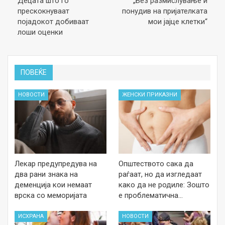
Децата што го
„Без размислување ѝ
прескокнуваат
понудив на пријателката
појадокот добиваат
мои јајце клетки“
лоши оценки
ПОВЕЌЕ
НОВОСТИ
ЖЕНСКИ ПРИКАЗНИ
Лекар предупредува на
Општеството сака да
два рани знака на
раѓаат, но да изгледаат
деменција кои немаат
како да не родиле: Зошто
врска со меморијата
е проблематична…
ИСХРАНА
НОВОСТИ