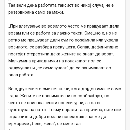
Таа вели дека работата таксист во никој случај не е
резервирана само за мажи.
„При влегување во возилото често ме прашуваат дали
возам или се работи за лажно такси. Смешно е, но не
ретко ме прашуваат дали сум го позајмила или украла
возилото, се разбира преку шега. Сепак, дефинитивно
постојат стереотипи дека жените не знаат да возат.
Малкумина припаднички на понежниот пол се
одлучуваат и „се осмелуваат“ да се занимаваат со
оваа работа.
Во здружението сме пет жени, кога дојдов имаше само
една. Жените се повнимателни во сообраќајот, но
често се поисплашени и понесигурни, а тоа се
чувствува на патот. Токму поради таа причина, сите ние
страсните и добри возачи понекогаш знаеме да
мрмориме „Леле, жена“, се смее таа.