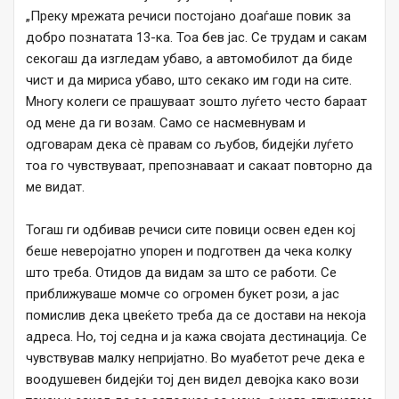
„Преку мрежата речиси постојано доаѓаше повик за
добро познатата 13-ка. Тоа бев јас. Се трудам и сакам
секогаш да изгледам убаво, а автомобилот да биде
чист и да мириса убаво, што секако им годи на сите.
Многу колеги се прашуваат зошто луѓето често бараат
од мене да ги возам. Само се насмевнувам и
одговарам дека сè правам со љубов, бидејќи луѓето
тоа го чувствуваат, препознаваат и сакаат повторно да
ме видат.
Тогаш ги одбивав речиси сите повици освен еден кој
беше неверојатно упорен и подготвен да чека колку
што треба. Отидов да видам за што се работи. Се
приближуваше момче со огромен букет рози, а јас
помислив дека цвеќето треба да се достави на некоја
адреса. Но, тој седна и ја кажа својата дестинација. Се
чувствував малку непријатно. Во муабетот рече дека е
воодушевен бидејќи тој ден видел девојка како вози