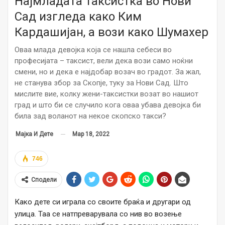
Најмладата таксистка во Нови
Сад изгледа како Ким
Кардашијан, а вози како Шумахер
Оваа млада девојка која се нашла себеси во
професијата – таксист, вели дека вози само ноќни
смени, но и дека е најдобар возач во градот. За жал,
не станува збор за Скопје, туку за Нови Сад. Што
мислите вие, колку жени-таксистки возат во нашиот
град и што би се случило кога оваа убава девојка би
била зад воланот на некое скопско такси?
Мар 18, 2022
Мајка И Дете
746
Сподели
Како дете си играла со своите браќа и другари од
улица. Таа се натпреварувала со нив во возење