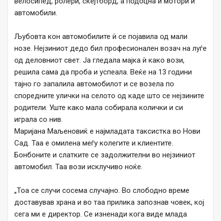
велосипед, ролери, скејтборд, а подоцна и мотори и
автомобили.
Љубовта кон автомобилите ѝ се појавила од мали
нозе. Нејзиниот дедо бил професионален возач на луѓе
од деловниот свет. Ја гледала мајка ѝ како вози,
решила сама да проба и успеала. Веќе на 13 години
тајно го запалила автомобилот и се возела по
споредните улички на селото од каде што се нејзините
родители. Уште како мала собирала колички и си
играла со нив.
Маријана Маљеновиќ е најмладата таксистка во Нови
Сад. Таа е омилена меѓу колегите и клиентите.
Бонбоните и слатките се задолжителни во нејзиниот
автомобил. Таа вози исклучиво ноќе.
„Тоа се случи сосема случајно. Во слободно време
доставував храна и во таа прилика запознав човек, кој
сега ми е директор. Се изненади кога виде млада