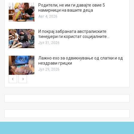
а
Родители, не им ги давајте овие 5
намирници на вашите деца
Авг 4, 2026
И покрај забраната австралиските
тинејџери ги користат социјалните…
Јул 31, 2026
Лажно ехо за одвикнување од слатки и од
нездрави грицки
Јул 29, 2026