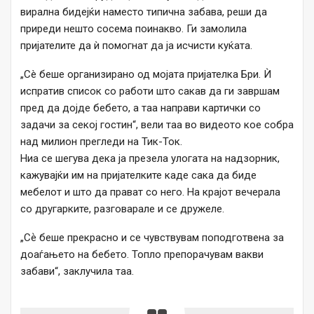
вирална бидејќи наместо типична забава, реши да
приреди нешто сосема поинакво. Ги замолила
пријателите да ѝ помогнат да ја исчисти куќата.
„Сè беше организирано од мојата пријателка Бри. Ѝ
испратив список со работи што сакав да ги завршам
пред да дојде бебето, а таа направи картички со
задачи за секој гостин“, вели таа во видеото кое собра
над милион прегледи на Тик-Ток.
Ниа се шегува дека ја презела улогата на надзорник,
кажувајќи им на пријателките каде сака да биде
мебелот и што да прават со него. На крајот вечерала
со другарките, разговарале и се дружеле.
„Сѐ беше прекрасно и се чувствувам поподготвена за
доаѓањето на бебето. Топло препорачувам вакви
забави“, заклучила таа.