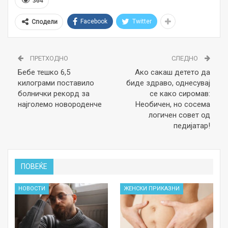
364
Facebook
Twitter
Сподели
ПРЕТХОДНО
СЛЕДНО
Бебе тешко 6,5
Ако сакаш детето да
килограми поставило
биде здраво, однесувај
болнички рекорд за
се како сиромав:
најголемо новороденче
Необичен, но сосема
логичен совет од
педијатар!
ПОВЕЌЕ
НОВОСТИ
ЖЕНСКИ ПРИКАЗНИ