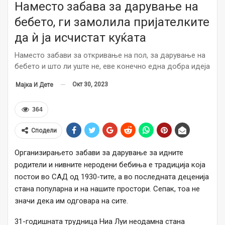
Наместо забава за дарување на
бебето, ги замолила пријателките
да ѝ ја исчистат куќата
Наместо забави за откривање на пол, за дарување на
бебето и што ли уште не, еве конечно една добра идеја
Окт 30, 2023
Мајка И Дете
364
Сподели
Организирањето забави за дарување за идните
родители и нивните неродени бебиња е традиција која
постои во САД од 1930-тите, а во последната деценија
стана популарна и на нашите простори. Сепак, тоа не
значи дека им одговара на сите.
31-годишната трудница Ниа Луи неодамна стана