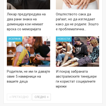
Лекар предупредува на
Општеството сака да
два рани знака на
раѓаат, но да изгледаат
деменција кои немаат
како да не родиле: Зошто
врска со меморијата
е проблематична…
ИСХРАНА
НОВОСТИ
Родители, не им ги давајте
И покрај забраната
овие 5 намирници на
австралиските тинејџери
вашите деца
ги користат социјалните
мрежи
ПРЕТХОДНО
СЛЕДНО