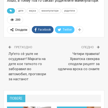
лошо, а токму тоа го сакаат родителите манипулатори.
дете
мајка
манипулатори
родители
280
Facebook
Twitter
Сподели
ПРЕТХОДНО
СЛЕДНО
Луѓето сѐ уште не
Четири правила!
осудуваат! Maјката на
Хрватска свекрва
дете кое таткото го
сподели рецепт за
заборавил во
одлична врска со снаите
автомобил, проговори
за настанот
ПОВЕЌЕ