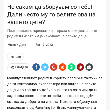
Не сакам да зборувам со тебе!
Дали често му го велите ова на
вашето дете?
Психолозите откриваат која фраза манипулативните
родители често им ја кажуваат на своите деца
Авг 17, 2023
Мајка И Дете
280
Сподели
Манипулативниот родител користи различни тактики за
да ги контролира, експлоатира или влијае на своите
деца и со тоа да го добие она што го сака или да ги
задоволи сопствените потреби, притоа не водејќи
сметка за доброто на децата. Како што објаснуваат
психолозите од Parenting for Brain, манипулативната