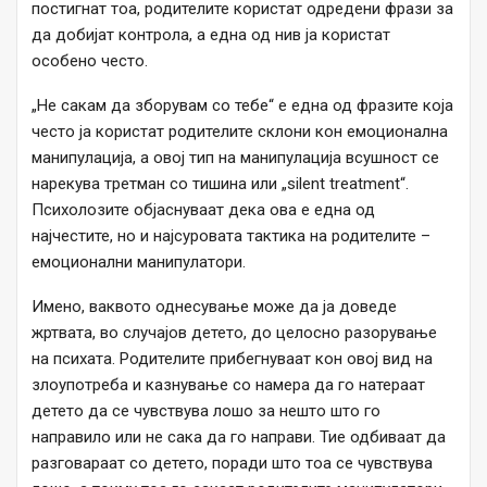
постигнат тоа, родителите користат одредени фрази за
да добијат контрола, а една од нив ја користат
особено често.
„Не сакам да зборувам со тебе“ е една од фразите која
често ја користат родителите склони кон емоционална
манипулација, а овој тип на манипулација всушност се
нарекува третман со тишина или „silent treatment“.
Психолозите објаснуваат дека ова е една од
најчестите, но и најсуровата тактика на родителите –
емоционални манипулатори.
Имено, ваквото однесување може да ја доведе
жртвата, во случајов детето, до целосно разорување
на психата. Родителите прибегнуваат кон овој вид на
злоупотреба и казнување со намера да го натераат
детето да се чувствува лошо за нешто што го
направило или не сака да го направи. Тие одбиваат да
разговараат со детето, поради што тоа се чувствува