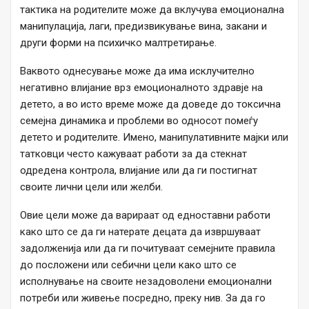
тактика на родителите може да вклучува емоционална
манипулација, лаги, предизвикување вина, закани и
други форми на психичко малтретирање.
Ваквото однесување може да има исклучително
негативно влијание врз емоционалното здравје на
детето, а во исто време може да доведе до токсична
семејна динамика и проблеми во односот помеѓу
детето и родителите. Имено, манипулативните мајки или
татковци често кажуваат работи за да стекнат
одредена контрола, влијание или да ги постигнат
своите лични цели или желби.
Овие цели може да варираат од едноставни работи
како што се да ги натерате децата да извршуваат
задолженија или да ги почитуваат семејните правила
до посложени или себични цели како што се
исполнување на своите незадоволени емоционални
потреби или живење посредно, преку нив. За да го