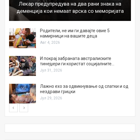
Лекар предупредува на два рани знака на
деменција кои немаат врска со меморијата
а
Родители, не им ги давајте овие 5
намирници на вашите деца
Авг 4, 2026
И покрај забраната австралиските
тинејџери ги користат социјалните…
Јул 31, 2026
Лажно ехо за одвикнување од слатки и од
нездрави грицки
Јул 29, 2026