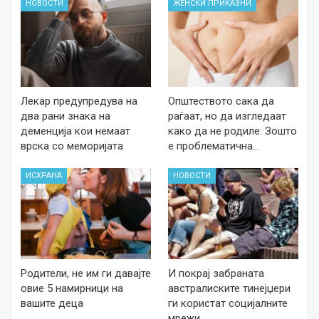
НОВОСТИ
ЖЕНСКИ ПРИКАЗНИ
Лекар предупредува на
Општеството сака да
два рани знака на
раѓаат, но да изгледаат
деменција кои немаат
како да не родиле: Зошто
врска со меморијата
е проблематична…
ИСХРАНА
НОВОСТИ
Родители, не им ги давајте
И покрај забраната
овие 5 намирници на
австралиските тинејџери
вашите деца
ги користат социјалните
мрежи