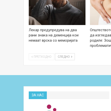
Лекар предупредува на два
Општеството
рани знака на деменција кои
да изгледаа
немаат врска со меморијата
родиле: Зош
проблемати
ПРЕТХОДНО
СЛЕДНО
ЗА НАС