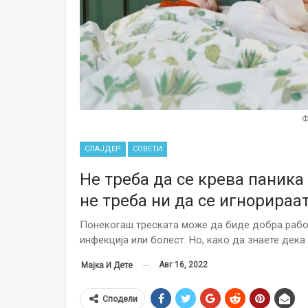
Ф
СЛАЈДЕР
СОВЕТИ
Не треба да се крева паника
не треба ни да се игнорираа
Понекогаш треската може да биде добра работа
инфекција или болест. Но, како да знаете дека
Авг 16, 2022
Мајка И Дете
Сподели