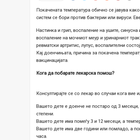
Покачената температура обично се јавува како
систем се бори против бактерии или вируси. Еве
Настинка и грип, воспаление на ушите, синусна
воспаление на мочниот меур и уринарниот тракт
ревматски артритис, лупус, воспалителни состо
Кај доенчињата, причина за покачена темпера
вакцинацијата.
Кога да побарате лекарска помош?
Консултирајте се со лекар во случаи кога вие и
Вашето дете е доенче не постаро од 3 месеци,
степени.
Вашето дете има помеѓу 3 и 12 месеци, а темп
Вашето дете има две години или помладо, а по
часа.