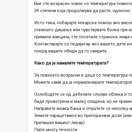
Вие сте возрасен човек со температура повисо
39 степени која продолжува да расте, односно 
Исто така, побарајте лекарска помош ако висо
отежнато дишење или чувствувате болка при м
примиле вакцина, сте посетиле странска земја 
Контактирајте со педијатар ако вашето дете из
покрај вашите обиди да го смирите.
Како да ја намалите температурата?
За повеќето возрасни и деца со температура по
Можете сами да ја нормализирате температурат
Ослободете се од дебелите слоеви облека и топ
биде проветрена и малку оладена, но не премн
Направете млака бања и опуштете се неколку м
Земете парацетамол во препорачани дози (или 
препишал вашиот лекар)
Пијте многу течности