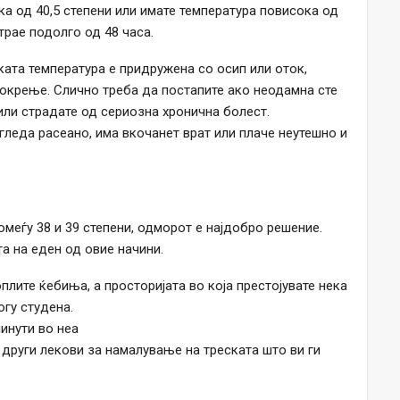
ка од 40,5 степени или имате температура повисока од
трае подолго од 48 часа.
ката температура е придружена со осип или оток,
окрење. Слично треба да постапите ако неодамна сте
или страдате од сериозна хронична болест.
гледа расеано, има вкочанет врат или плаче неутешно и
меѓу 38 и 39 степени, одморот е најдобро решение.
а на еден од овие начини.
лите ќебиња, а просторијата во која престојувате нека
огу студена.
инути во неа
други лекови за намалување на треската што ви ги