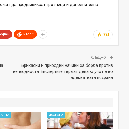
 можат да предизвикаат грозница и дополнително
ogle+
ReddIt
781
СЛЕДНО
на
Ефикасни и природни начини за борба против
неплодноста: Експертите тврдат дека клучот е во
адекватната исхрана
КАЗНИ
ИСХРАНА