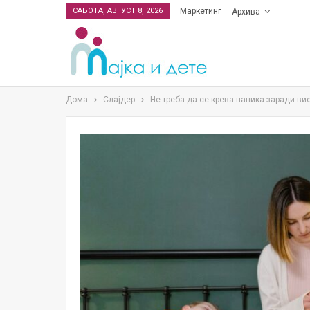
САБОТА, АВГУСТ 8, 2026
Маркетинг
Архива
Дома
Слајдер
Не треба да се крева паника заради ви