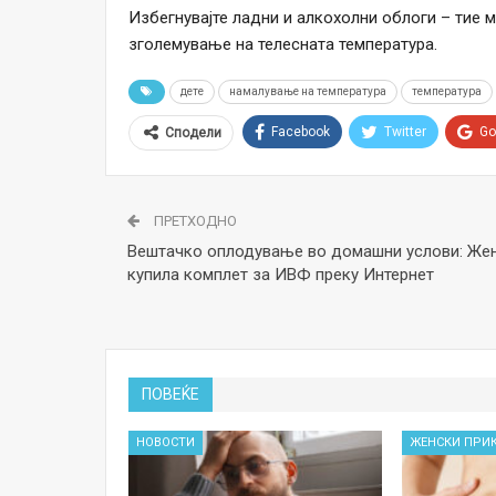
Избегнувајте ладни и алкохолни облоги – тие
зголемување на телесната температура.
дете
намалување на температура
температура
Facebook
Twitter
Go
Сподели
ПРЕТХОДНО
Вештачко оплодување во домашни услови: Же
купила комплет за ИВФ преку Интернет
ПОВЕЌЕ
НОВОСТИ
ЖЕНСКИ ПРИ