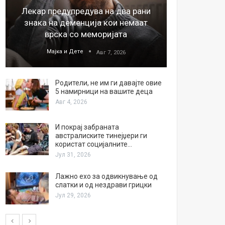
Лекар предупредува на два рани
26
знака на деменција кои немаат
благода
врска со меморијата
Мајка и Дете
М
Авг 7, 2026
Родители, не им ги давајте овие
5 намирници на вашите деца
Авг 4, 2026
И покрај забраната
австралиските тинејџери ги
користат социјалните…
Јул 31, 2026
Лажно ехо за одвикнување од
слатки и од нездрави грицки
Јул 29, 2026