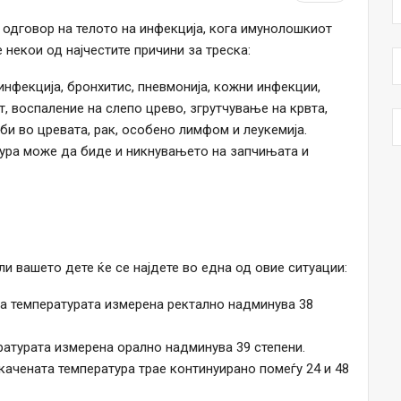
 одговор на телото на инфекција, кога имунолошкиот
 некои од најчестите причини за треска:
 инфекција, бронхитис, пневмонија, кожни инфекции,
, воспаление на слепо црево, згрутчување на крвта,
јби во цревата, рак, особено лимфом и леукемија.
тура може да биде и никнувањето на запчињата и
ли вашето дете ќе се најдете во една од овие ситуации:
 а температурата измерена ректално надминува 38
ературата измерена орално надминува 39 степени.
качената температура трае континуирано помеѓу 24 и 48