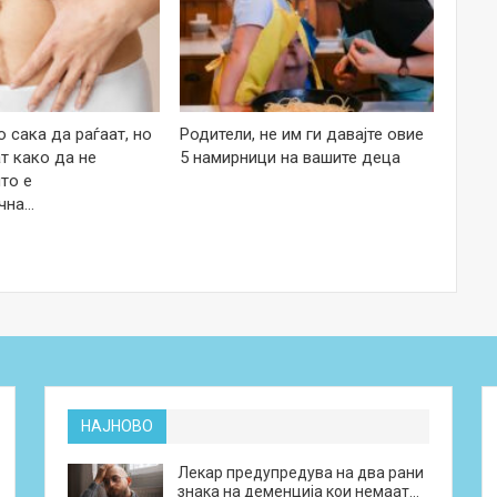
 сака да раѓаат, но
Родители, не им ги давајте овие
т како да не
5 намирници на вашите деца
то е
чна…
НАЈНОВО
Лекар предупредува на два рани
знака на деменција кои немаат…