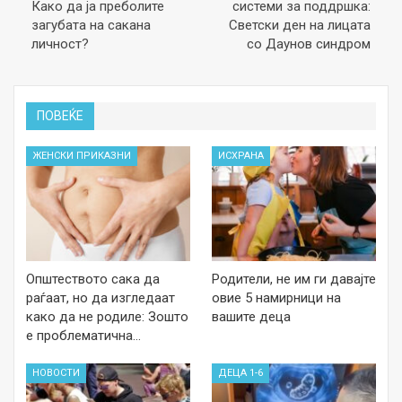
Како да ја преболите
системи за поддршка:
загубата на сакана
Светски ден на лицата
личност?
со Даунов синдром
ПОВЕЌЕ
ЖЕНСКИ ПРИКАЗНИ
ИСХРАНА
Општеството сака да
Родители, не им ги давајте
раѓаат, но да изгледаат
овие 5 намирници на
како да не родиле: Зошто
вашите деца
е проблематична…
НОВОСТИ
ДЕЦА 1-6