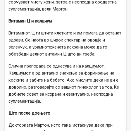
соочуваат многу жени, затоа е неопходна соодветна
суплементација, вели Мартон.
Витамин Ц и калциум
Витаминот Ц ги штити клетките и им помага да останат
здрави. Се наоѓа во широк спектар на овошје и
зеленчук, а урамнотежената исхрана може да го
обезбеди целиот витамин Ц што ви треба.
Слична препорака се однесува и на калциумот.
Калциумот е од витално значење за формирање на
коските и забите на бебето. Ако мислите дека не ви е
доволно, разговарајте со вашиот гинеколог за тоа. Ќе
добиете совет за исхрана и евентуално, неопходна
суплементација.
Што после доењето
Докторката Мартон, исто така, истакнува дека при