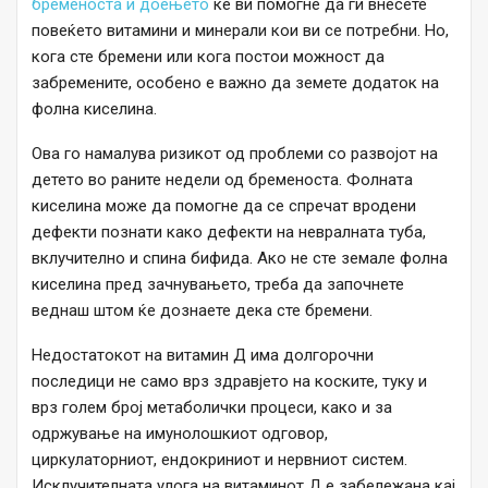
бременоста и доењето
ќе ви помогне да ги внесете
повеќето витамини и минерали кои ви се потребни. Но,
кога сте бремени или кога постои можност да
забремените, особено е важно да земете додаток на
фолна киселина.
Ова го намалува ризикот од проблеми со развојот на
детето во раните недели од бременоста. Фолната
киселина може да помогне да се спречат вродени
дефекти познати како дефекти на невралната туба,
вклучително и спина бифида. Ако не сте земале фолна
киселина пред зачнувањето, треба да започнете
веднаш штом ќе дознаете дека сте бремени.
Недостатокот на витамин Д има долгорочни
последици не само врз здравјето на коските, туку и
врз голем број метаболички процеси, како и за
одржување на имунолошкиот одговор,
циркулаторниот, ендокриниот и нервниот систем.
Исклучителната улога на витаминот Д е забележана кај