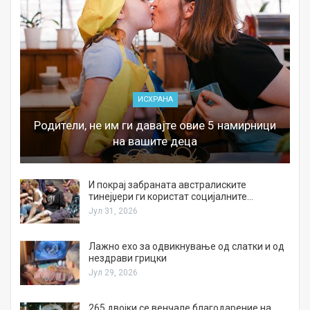
ИСХРАНА
Родители, не им ги давајте овие 5 намирници
на вашите деца
И покрај забраната австралиските
тинејџери ги користат социјалните…
Јул 31, 2026
Лажно ехо за одвикнување од слатки и од
нездрави грицки
Јул 29, 2026
а
265 двојки се венчале благодарение на