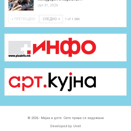
Јул 31, 2026
ПРЕТХОДНО
СЛЕДНО
1 of 1.084
© 2026 - Мајка и дете. Сите права се задржани
Developed by:
Unet