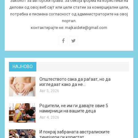
Законот за авторски права. За секоја форма на користење на
делови од овој веб сајт или цели статии за комерцијални цели,
потребна е писмена согласност од администраторите на овој
портал.
контактирајте не:
majkaidete@gmail.com
НАЈНОВО
Општеството сака да раѓаат, но да
изгледаат како да не…
Авг 5, 2026
Родители, не им ги давајте овие 5
намирници на вашите деца
Авг 4, 2026
И покрај забраната австралиските
тинејџери ги користат…