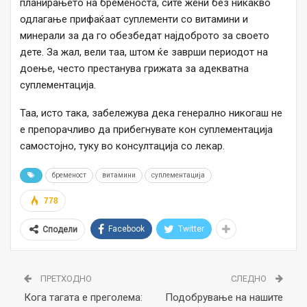
планирањето на бременоста, сите жени без никакво
одлагање прифаќаат суплементи со витамини и
минерали за да го обезбедат најдоброто за своето
дете. За жал, вели таа, штом ќе заврши периодот на
доење, често престанува грижата за адекватна
суплементација.
Таа, исто така, забележува дека генерално никогаш не
е препорачливо да прибегнувате кон суплементација
самостојно, туку во консултација со лекар.
бременост
витамини
суплементација
778
Facebook
Twitter
Сподели
ПРЕТХОДНО
СЛЕДНО
Кога тагата е преголема:
Подобрување на нашите