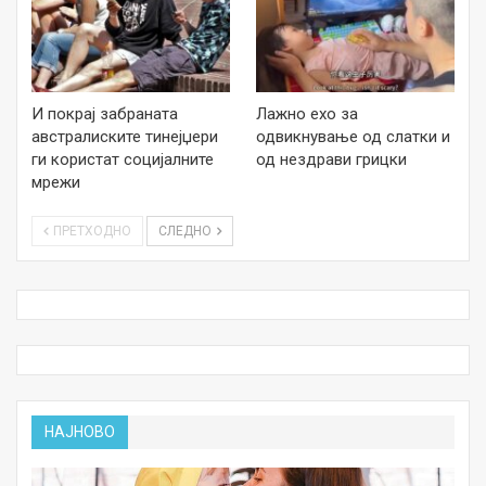
И покрај забраната
Лажно ехо за
австралиските тинејџери
одвикнување од слатки и
ги користат социјалните
од нездрави грицки
мрежи
ПРЕТХОДНО
СЛЕДНО
НАЈНОВО