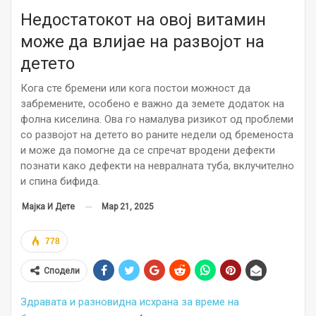
Недостатокот на овој витамин
може да влијае на развојот на
детето
Кога сте бремени или кога постои можност да
забремените, особено е важно да земете додаток на
фолна киселина. Ова го намалува ризикот од проблеми
со развојот на детето во раните недели од бременоста
и може да помогне да се спречат вродени дефекти
познати како дефекти на невралната туба, вклучително
и спина бифида.
Мар 21, 2025
Мајка И Дете
778
Сподели
Здравата и разновидна исхрана за време на