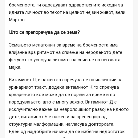
бременоста, ги одредуваат здравствените исходи за
идната личност во текот на целиот нејзин живот, вели
Мартон.
Што се препорачува да се зема?
Земањето мелатонин за време на бременоста има
влијание врз ритамот на спиење на нероденото дете
фетусот го усвојува ритамот на спиење на неговата
мајка.
Витаминот Ц е важен за спречување на инфекции на
уринарниот тракт, додека витаминот К го спречува
крварењето кое може да се појави за време и по
породувањето, што е многу важно. Витаминот Д е
исклучително важен за невролошкиот развој на идното
дете, витаминот Б е важен и за превенција од
структурни малформации, нагласува докторката.
Еден од најдобрите начини да се избегне недостаток