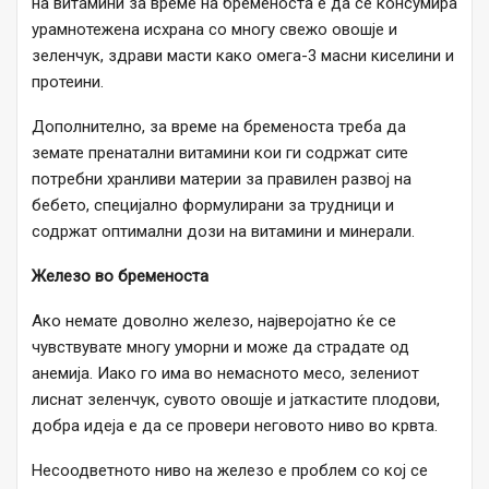
на витамини за време на бременоста е да се консумира
урамнотежена исхрана со многу свежо овошје и
зеленчук, здрави масти како омега-3 масни киселини и
протеини.
Дополнително, за време на бременоста треба да
земате пренатални витамини кои ги содржат сите
потребни хранливи материи за правилен развој на
бебето, специјално формулирани за трудници и
содржат оптимални дози на витамини и минерали.
Железо во бременоста
Ако немате доволно железо, најверојатно ќе се
чувствувате многу уморни и може да страдате од
анемија. Иако го има во немасното месо, зелениот
лиснат зеленчук, сувото овошје и јаткастите плодови,
добра идеја е да се провери неговото ниво во крвта.
Несоодветното ниво на железо е проблем со кој се