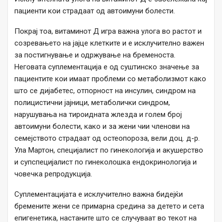
пациенти кои страдаат од автоимуни болести.
Покрај тоа, витаминот Д игра важна улога во растот и
созревањето на јајце клетките и е исклучително важен
за постигнување и одржување на бременоста.
Неговaта суплементација е од суштинско значење за
пациентите кои имаат проблеми со метаболизмот како
што се дијабетес, отпорност на инсулин, синдром на
полицистични јајници, метаболички синдром,
нарушувања на тироидната жлезда и голем број
автоимуни болести, како и за жени чии членови на
семејството страдаат од остеопороза, вели доц. д-р.
Ула Мартон, специјалист по гинекологија и акушерство
и супспецијалист по гинеколошка ендокринологија и
човечка репродукција.
Суплементацијата е исклучително важна бидејќи
бремените жени се примарна средина за детето и сета
епигенетика, настаните што се случуваат во текот на