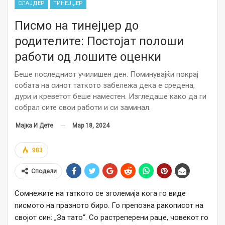
СЛАЈДЕР
ТИНЕЈЏЕР
Писмо на тинејџер до
родителите: Постојат полоши
работи од лошите оценки
Беше последниот училишен ден. Поминувајќи покрај
собата на синот таткото забележа дека е средена,
дури и креветот беше наместен. Изгледаше како да ги
собрал сите свои работи и си заминал.
Мар 18, 2024
Мајка И Дете
983
Сподели
Сомнежите на таткото се зголемија кога го виде
писмото на празното биро. Го препозна ракописот на
својот син: „За тато“. Со растреперени раце, човекот го