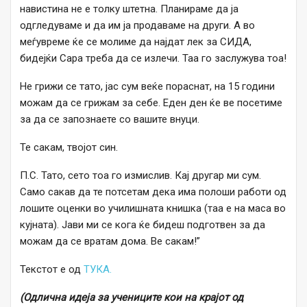
навистина не е толку штетна. Планираме да ја
одгледуваме и да им ја продаваме на други. А во
меѓувреме ќе се молиме да најдат лек за СИДА,
бидејќи Сара треба да се излечи. Таа го заслужува тоа!
Не грижи се тато, јас сум веќе пораснат, на 15 години
можам да се грижам за себе. Еден ден ќе ве посетиме
за да се запознаете со вашите внуци.
Те сакам, твојот син.
П.С. Тато, сето тоа го измислив. Кај другар ми сум.
Само сакав да те потсетам дека има полоши работи од
лошите оценки во училишната книшка (таа е на маса во
кујната). Јави ми се кога ќе бидеш подготвен за да
можам да се вратам дома. Ве сакам!”
Текстот е од
ТУКА.
(Одлична идеја за учениците кои на крајот од