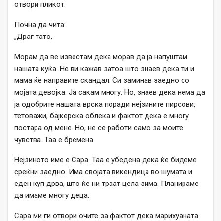
отвори пликот.
Почна да чита:
„Драг тато,
Морам да ве известам дека морав да ја напуштам
нашата куќа. Не ви кажав затоа што знаев дека ти и
мама ќе направите скандал. Си заминав заедно со
мојата девојка. Ја сакам многу. Но, знаев дека нема да
ја одобрите нашата врска поради нејзините пирсови,
тетоважи, бајкерска облека и фактот дека е многу
постара од мене. Но, не се работи само за моите
чувства. Таа е бремена.
Нејзиното име е Сара. Таа е убедена дека ќе бидеме
среќни заедно. Има својата викендица во шумата и
еден куп дрва, што ќе ни траат цела зима. Планираме
да имаме многу деца.
Сара ми ги отвори очите за фактот дека марихуаната