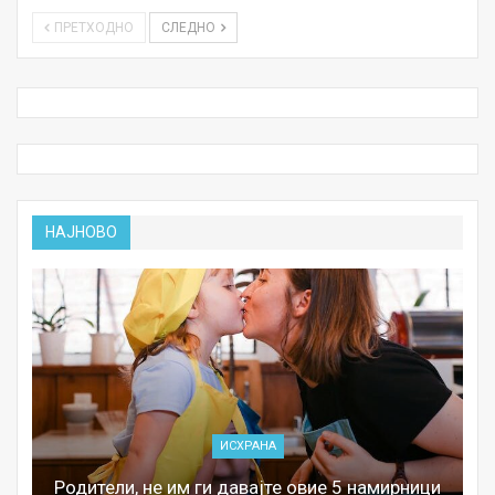
ПРЕТХОДНО
СЛЕДНО
НАЈНОВО
ИСХРАНА
Родители, не им ги давајте овие 5 намирници