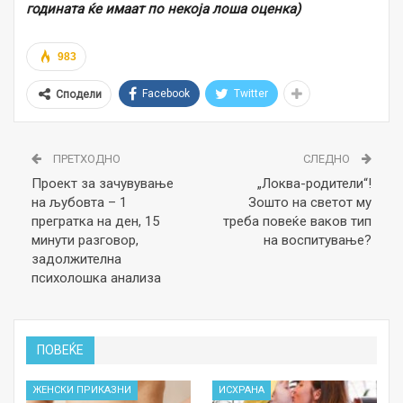
годината ќе имаат по некоја лоша оценка)
983
Facebook
Twitter
Сподели
ПРЕТХОДНО
СЛЕДНО
Проект за зачувување
„Локва-родители“!
на љубовта – 1
Зошто на светот му
прегратка на ден, 15
треба повеќе ваков тип
минути разговор,
на воспитување?
задолжителна
психолошка анализа
ПОВЕЌЕ
ЖЕНСКИ ПРИКАЗНИ
ИСХРАНА