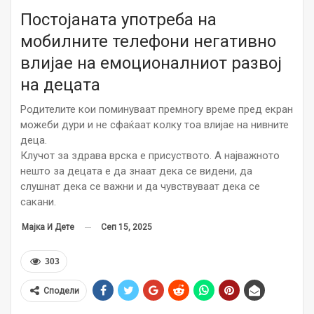
Постојаната употреба на
мобилните телефони негативно
влијае на емоционалниот развој
на децата
Родителите кои поминуваат премногу време пред екран
можеби дури и не сфаќаат колку тоа влијае на нивните
деца.
Клучот за здрава врска е присуството. А најважното
нешто за децата е да знаат дека се видени, да
слушнат дека се важни и да чувствуваат дека се
сакани.
Сеп 15, 2025
Мајка И Дете
303
Сподели