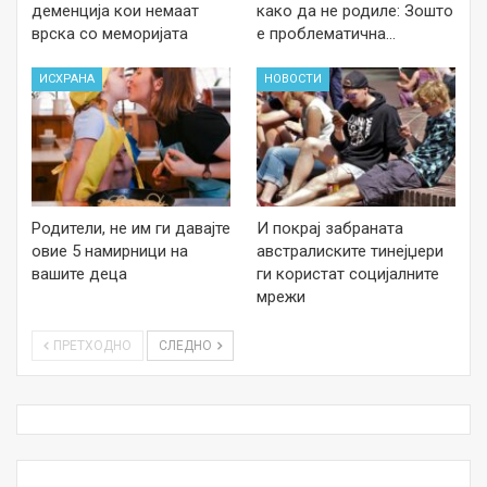
деменција кои немаат
како да не родиле: Зошто
врска со меморијата
е проблематична…
ИСХРАНА
НОВОСТИ
Родители, не им ги давајте
И покрај забраната
овие 5 намирници на
австралиските тинејџери
вашите деца
ги користат социјалните
мрежи
ПРЕТХОДНО
СЛЕДНО