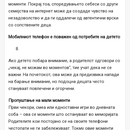
моменти. Покрај тоа, споредувањето себеси со други
семејства на интернет може да создаде чувство на
незадоволство и да ги оддалечи од автентични врски
со сопствените деца.
Мобилниот телефон е поважен од потребите на детето
Ако детето побара внимание, а родителот одговори со
„чекај, не можам во моментов“, тие учат дека не се
важни. На почетокот, ова може да предизвика напади
на барање внимание, но подоцна децата често
стануваат повлечени и огорчени.
Пропуштање на мали моменти
Први чекори, смеа или едноставни игри во дневната
соба – ова се моменти што остануваат во меморијата.
Родителите кои постојано се на своите телефони
честопати не ги забележуваат. Токму овие моменти