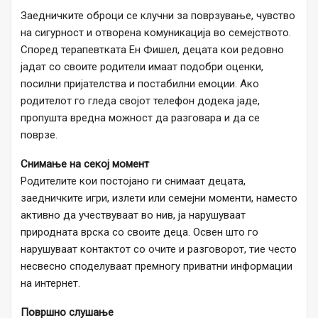
Заедничките оброци се клучни за поврзување, чувство
на сигурност и отворена комуникација во семејството.
Според терапевтката Ен Фишел, децата кои редовно
јадат со своите родители имаат подобри оценки,
посилни пријателства и постабилни емоции. Ако
родителот го гледа својот телефон додека јаде,
пропушта вредна можност да разговара и да се
поврзе.
Снимање на секој момент
Родителите кои постојано ги снимаат децата,
заедничките игри, излети или семејни моменти, наместо
активно да учествуваат во нив, ја нарушуваат
природната врска со своите деца. Освен што го
нарушуваат контактот со очите и разговорот, тие често
несвесно споделуваат премногу приватни информации
на интернет.
Површно слушање