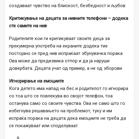
создаваат чувство на блискост, безбедност и љубов.
Критикување на децата за нивните телефони – додека
сте самите на нив
Родителите кои ги критикуваат своите деца за
прекумерна употреба на екраните додека тие
постојано се пред нив испраќаат збунувачка порака.
Ова може да предизвика отпор и да ја наруши
довербата. Децата учат од пример, а не од зборови.
Игнорирање на емоциите
Кога детето има напад на бес и родителот го игнорира
со тоа што се повлекува во својот телефон, тоа
останува само со своите чувства. Ова не само што го
избегнува решавањето на проблемот, туку и им
испраќа порака на децата дека емоциите не треба да
се покажуваат или споделуваат.