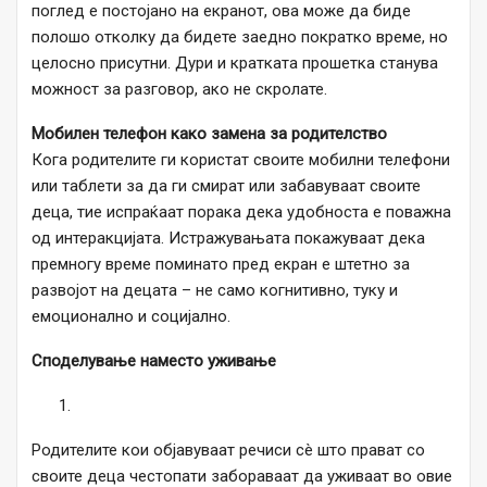
поглед е постојано на екранот, ова може да биде
полошо отколку да бидете заедно пократко време, но
целосно присутни. Дури и кратката прошетка станува
можност за разговор, ако не скролате.
Мобилен телефон како замена за родителство
Кога родителите ги користат своите мобилни телефони
или таблети за да ги смират или забавуваат своите
деца, тие испраќаат порака дека удобноста е поважна
од интеракцијата. Истражувањата покажуваат дека
премногу време поминато пред екран е штетно за
развојот на децата – не само когнитивно, туку и
емоционално и социјално.
Споделување наместо уживање
Родителите кои објавуваат речиси сè што прават со
своите деца честопати забораваат да уживаат во овие