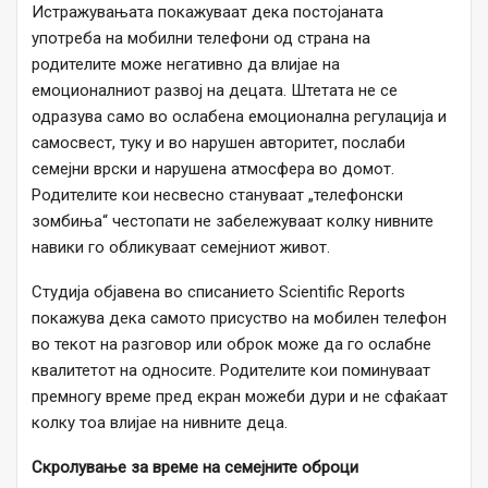
Истражувањата покажуваат дека постојаната
употреба на мобилни телефони од страна на
родителите може негативно да влијае на
емоционалниот развој на децата. Штетата не се
одразува само во ослабена емоционална регулација и
самосвест, туку и во нарушен авторитет, послаби
семејни врски и нарушена атмосфера во домот.
Родителите кои несвесно стануваат „телефонски
зомбиња“ честопати не забележуваат колку нивните
навики го обликуваат семејниот живот.
Студија објавена во списанието Scientific Reports
покажува дека самото присуство на мобилен телефон
во текот на разговор или оброк може да го ослабне
квалитетот на односите. Родителите кои поминуваат
премногу време пред екран можеби дури и не сфаќаат
колку тоа влијае на нивните деца.
Скролување за време на семејните оброци