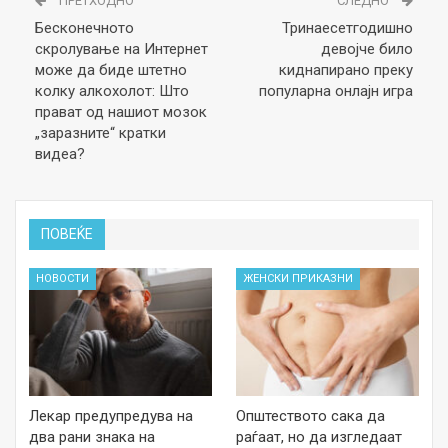
ПРЕТХОДНО
СЛЕДНО
Бесконечното
Тринаесетгодишно
скролување на Интернет
девојче било
може да биде штетно
киднапирано преку
колку алкохолот: Што
популарна онлајн игра
прават од нашиот мозок
„заразните“ кратки
видеа?
ПОВЕЌЕ
НОВОСТИ
ЖЕНСКИ ПРИКАЗНИ
Лекар предупредува на
Општеството сака да
два рани знака на
раѓаат, но да изгледаат