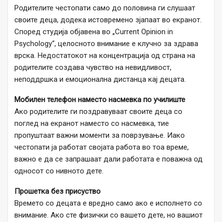
Родителите честопати само до половина ги слушаат
своите деца, додека истовремено зјапаат во екранот.
Според студија објавена во „Current Opinion in
Psychology“, целосното внимание е клучно за здрава
врска. Недостатокот на концентрација од страна на
родителите создава чувство на невидливост,
неподдршка и емоционална дистанца кај децата.
Мобилен телефон наместо насмевка по училиште
Ако родителите ги поздравуваат своите деца со
поглед на екранот наместо со насмевка, тие
пропуштаат важни моменти за поврзување. Иако
честопати ја работат својата работа во тоа време,
важно е да се запрашаат дали работата е поважна од
односот со нивното дете.
Прошетка без присуство
Времето со децата е вредно само ако е исполнето со
внимание. Ако сте физички со вашето дете, но вашиот