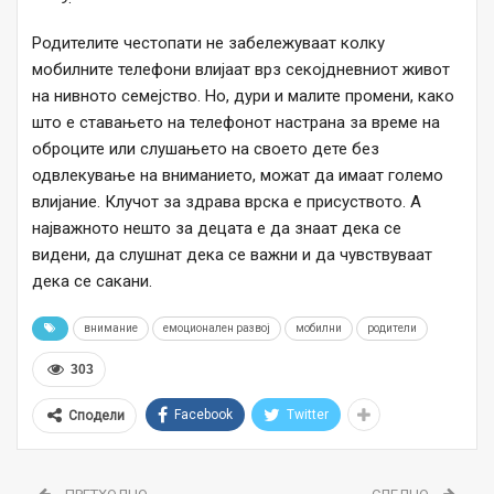
Родителите честопати не забележуваат колку
мобилните телефони влијаат врз секојдневниот живот
на нивното семејство. Но, дури и малите промени, како
што е ставањето на телефонот настрана за време на
оброците или слушањето на своето дете без
одвлекување на вниманието, можат да имаат големо
влијание. Клучот за здрава врска е присуството. А
најважното нешто за децата е да знаат дека се
видени, да слушнат дека се важни и да чувствуваат
дека се сакани.
внимание
емоционален развој
мобилни
родители
303
Facebook
Twitter
Сподели