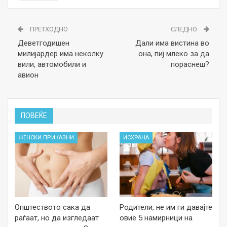
ПРЕТХОДНО
СЛЕДНО
Деветгодишен
Дали има вистина во
милијардер има неколку
она, пиј млеко за да
вили, автомобили и
пораснеш?
авион
ПОВЕЌЕ
ЖЕНСКИ ПРИКАЗНИ
ИСХРАНА
Општеството сака да
Родители, не им ги давајте
раѓаат, но да изгледаат
овие 5 намирници на