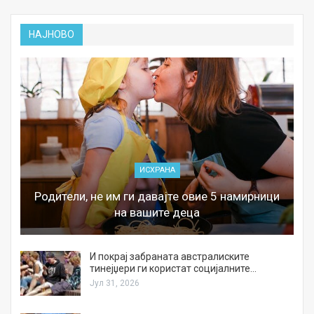
НАЈНОВО
ИСХРАНА
Родители, не им ги давајте овие 5 намирници
на вашите деца
И покрај забраната австралиските
тинејџери ги користат социјалните…
Јул 31, 2026