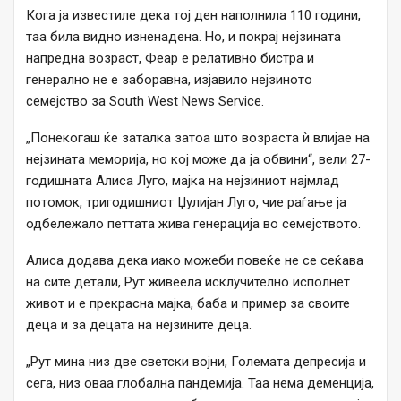
Кога ја известиле дека тој ден наполнила 110 години,
таа била видно изненадена. Но, и покрај нејзината
напредна возраст, Феар е релативно бистра и
генерално не е заборавна, изјавило нејзиното
семејство за South West News Service.
„Понекогаш ќе заталка затоа што возраста ѝ влијае на
нејзината меморија, но кој може да ја обвини“, вели 27-
годишната Алиса Луго, мајка на нејзиниот најмлад
потомок, тригодишниот Џулијан Луго, чие раѓање ја
одбележало петтата жива генерација во семејството.
Алиса додава дека иако можеби повеќе не се сеќава
на сите детали, Рут живеела исклучително исполнет
живот и е прекрасна мајка, баба и пример за своите
деца и за децата на нејзините деца.
„Рут мина низ две светски војни, Големата депресија и
сега, низ оваа глобална пандемија. Таа нема деменција,