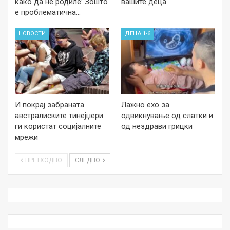
како да не родиле: Зошто
вашите деца
е проблематична…
НОВОСТИ
ДЕЦА 1-6
И покрај забраната
Лажно ехо за
австралиските тинејџери
одвикнување од слатки и
ги користат социјалните
од нездрави грицки
мрежи
ПРЕТХОДНО
СЛЕДНО