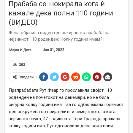
Прабаба се шокирала кога ѝ
кажале дека полни 110 години
(ВИДЕО)
Жена објавила видео од шокираната прабаба на
нејзиниот 110 роденден: Колку години имам?!
Јан 31, 2022
Мајка И Дете
393
Сподели
Прапрабабата Рут Феар го прославила својот 110
роденден на почетокот на декември, но не била
сигурна колку години има. Таа го одбележала големиот
ден опкружена со пријателите и семејството, а кога
нејзината внука, 47-годишната Тери Трајан, ја прашала
колку години има, Рут одговорила дека нема поим.