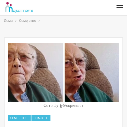
Дома
Семејство
Фото: Јутјуб/скриншот
СЕМЕЈСТВО
СЛАЈДЕР