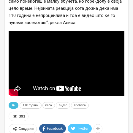
само понекогаш е малку збунета, но горе-долу е своја
цело време. Нејзината реакција кога дозна дека има
110 години е непроценлива и тоа е видео што ќе го
чуваме засекогаш“, рекла Алиса.
110 години
баба
видео
прабаба
393
Facebook
Twitter
Сподели