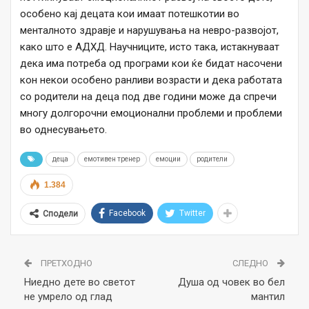
особено кај децата кои имаат потешкотии во
менталното здравје и нарушувања на невро-развојот,
како што е АДХД. Научниците, исто така, истакнуваат
дека има потреба од програми кои ќе бидат насочени
кон некои особено ранливи возрасти и дека работата
со родители на деца под две години може да спречи
многу долгорочни емоционални проблеми и проблеми
во однесувањето.
деца
емотивен тренер
емоции
родители
1.384
Facebook
Twitter
Сподели
ПРЕТХОДНО
СЛЕДНО
Ниедно дете во светот
Душа од човек во бел
не умрело од глад
мантил