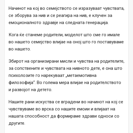
Начинот на кој во семејството се изразуваат чувствата,
се зборува за нив и се реагира на нив, е клучен за
емоционалното здравје на следната генерација.
Кога ќе станеме родители, моделот што сме го имале
во нашето семејство влијае на оној што го поставуваме
во нашето.
Збирот на организирани мисли и чувства на родителите,
за сопствените и чувствата на нивното дете, е она што
психолозите го нарекуваат „метаемотивна
филозофија“. Во голема мера влијае на родителството
и развојот на детето.
Нашите рани искуства се вградени во начинот на кој се
чувствуваме во врска со нашите емоии и влијаат на
нашата способност да формираме здрави односи со
другите.