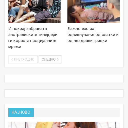
И покрај забраната
Лажно ехо за
австралиските тинејџери
одвикнување од слатки и
ги користат социјалните
од нездрави грицки
мрежи
ПРЕТХОДНО
СЛЕДНО
НАЈНОВО