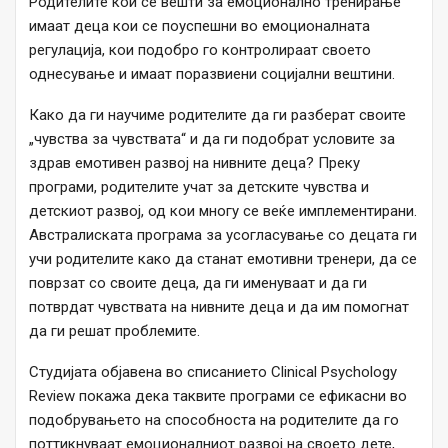
Родителите кои се вешти за емоционално тренирање
имаат деца кои се поуспешни во емоционалната
регулација, кои подобро го контролираат своето
однесување и имаат поразвиени социјални вештини.
Како да ги научиме родителите да ги разберат своите
„чувства за чувствата“ и да ги подобрат условите за
здрав емотивен развој на нивните деца? Преку
програми, родителите учат за детските чувства и
детскиот развој, од кои многу се веќе имплементирани.
Австралиската програма за усогласување со децата ги
учи родителите како да станат емотивни тренери, да се
поврзат со своите деца, да ги именуваат и да ги
потврдат чувствата на нивните деца и да им помогнат
да ги решат проблемите.
Студијата објавена во списанието Clinical Psychology
Review покажа дека таквите програми се ефикасни во
подобрувањето на способноста на родителите да го
поттикнуваат емоционалниот развој на своето дете,