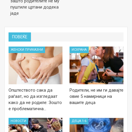
зашто родителите не му
пуштиле цртани додека
јаде
ПОВЕЌЕ
ЖЕНСКИ ПРИКАЗНИ
ИСХРАНА
Општеството сака да
Родители, не им ги давајте
раѓаат, но да изгледаат
овие 5 намирници на
како да не родиле: Зошто
вашите деца
е проблематична…
НОВОСТИ
ДЕЦА 1-6