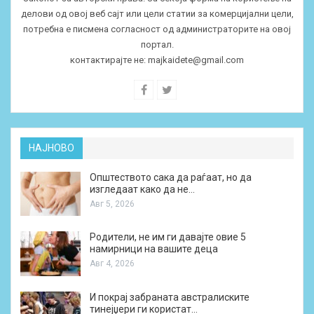
делови од овој веб сајт или цели статии за комерцијални цели,
потребна е писмена согласност од администраторите на овој
портал.
контактирајте не:
majkaidete@gmail.com
НАЈНОВО
Општеството сака да раѓаат, но да
изгледаат како да не…
Авг 5, 2026
Родители, не им ги давајте овие 5
намирници на вашите деца
Авг 4, 2026
И покрај забраната австралиските
тинејџери ги користат…