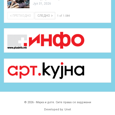
Јул 31, 2026
ПРЕТХОДНО
СЛЕДНО
1 of 1.084
© 2026 - Мајка и дете. Сите права се задржани
Developed by:
Unet