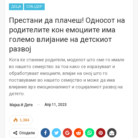
ДЕЦА
СЛАЈДЕР
Престани да плачеш! Односот на
родителите кон емоциите има
големо влијание на детскиот
развој
Кога ќе станеме родители, моделот што сме го имале
во нашето семејство за тоа како се изразуваат и
обработуваат емоциите, влијае на оној што го
поставуваме во нашето семејство и може да има
влијание врз емоционалниот и социјалниот развој на
детето.
Апр 11, 2023
Мајка И Дете
1.384
Сподели