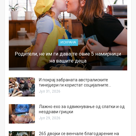
ИСХРАНА
Родители, не им ги давајте овие 5 намирници
на вашите деца
И покрај забраната австралиските
тинејџери ги користат социјалните…
Јул 31, 2026
Лажно ехо за одвикнување од слатки и од
нездрави грицки
Јул 29, 2026
а
265 двојки се венчале благодарение на