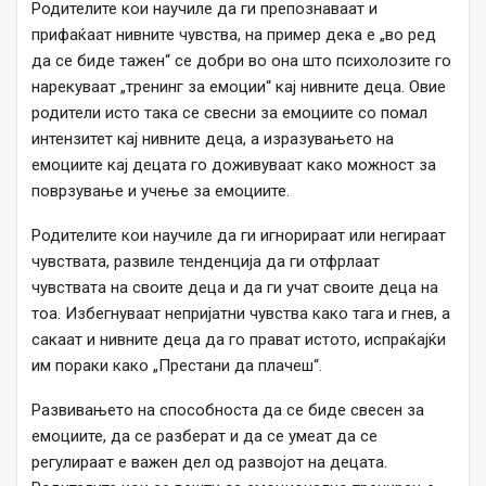
Родителите кои научиле да ги препознаваат и
прифаќаат нивните чувства, на пример дека е „во ред
да се биде тажен“ се добри во она што психолозите го
нарекуваат „тренинг за емоции“ кај нивните деца. Овие
родители исто така се свесни за емоциите со помал
интензитет кај нивните деца, а изразувањето на
емоциите кај децата го доживуваат како можност за
поврзување и учење за емоциите.
Родителите кои научиле да ги игнорираат или негираат
чувствата, развиле тенденција да ги отфрлаат
чувствата на своите деца и да ги учат своите деца на
тоа. Избегнуваат непријатни чувства како тага и гнев, а
сакаат и нивните деца да го прават истото, испраќајќи
им пораки како „Престани да плачеш“.
Развивањето на способноста да се биде свесен за
емоциите, да се разберат и да се умеат да се
регулираат е важен дел од развојот на децата.