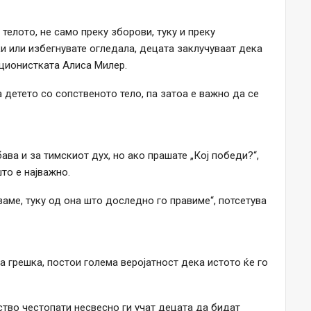
телото, не само преку зборови, туку и преку
и или избегнувате огледала, децата заклучуваат дека
иционистката Алиса Милер.
 детето со сопственото тело, па затоа е важно да се
ва и за тимскиот дух, но ако прашате „Кој победи?“,
то е најважно.
ваме, туку од она што доследно го правиме“, потсетува
а грешка, постои голема веројатност дека истото ќе го
тво честопати несвесно ги учат децата да бидат