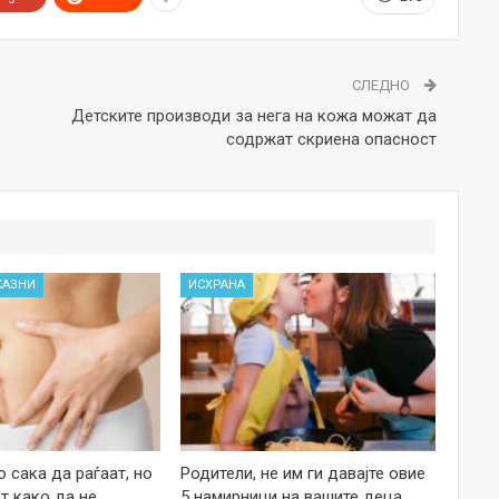
СЛЕДНО
Детските производи за нега на кожа можат да
содржат скриена опасност
КАЗНИ
ИСХРАНА
 сака да раѓаат, но
Родители, не им ги давајте овие
т како да не
5 намирници на вашите деца