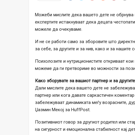
Можеби мислите дека вашето дете не обрнува в
експертите истакнуваат дека децата честопати
можеле да очекуваме.
И не се работи само за зборовите што директно
за себе, за другите и за нив, како и за нашите 
Психолозите и нутриционистите откриваат кои 
можеме да ги претвориме во можности за пози
Како зборувате за вашиот партнер и за другите
Дали мислите дека вашето дете не забележува 
партнер или кога давате саркастичен коментар 
забележуваат динамиката меѓу возрасните, дури
Џазмин Мекој за HuffPost.
Позитивниот говор за другиот родител или стар
на сигурност и емоционална стабилност кај дет