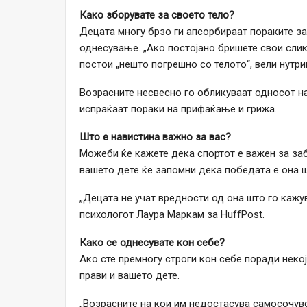
Како зборувате за своето тело?
Децата многу брзо ги апсорбираат пораките за 
однесување. „Ако постојано бришете свои слик
постои „нешто погрешно со телото“, вели нутр
Возрасните несвесно го обликуваат односот на
испраќаат пораки на прифаќање и грижа.
Што е навистина важно за вас?
Можеби ќе кажете дека спортот е важен за заба
вашето дете ќе запомни дека победата е она ш
„Децата не учат вредности од она што го кажу
психологот Лаура Маркам за HuffPost.
Како се однесувате кон себе?
Ако сте премногу строги кон себе поради некој
прави и вашето дете.
„Возрасните на кои им недостасува самосочувс