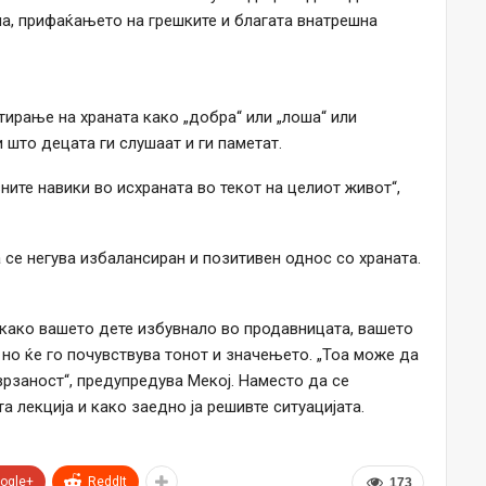
ана, прифаќањето на грешките и благата внатрешна
тирање на храната како „добра“ или „лоша“ или
 што децата ги слушаат и ги паметат.
ните навики во исхраната во текот на целиот живот“,
се негува избалансиран и позитивен однос со храната.
ткако вашето дете избувнало во продавницата, вашето
 но ќе го почувствува тонот и значењето. „Тоа може да
врзаност“, предупредува Мекој. Наместо да се
а лекција и како заедно ја решивте ситуацијата.
ogle+
ReddIt
173