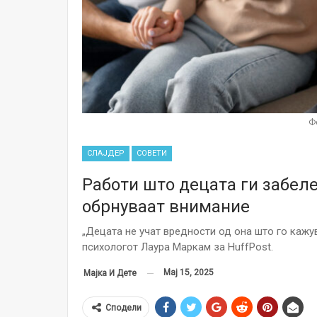
Ф
СЛАЈДЕР
СОВЕТИ
Работи што децата ги забел
обрнуваат внимание
„Децата не учат вредности од она што го кажу
психологот Лаура Маркам за HuffPost.
Мај 15, 2025
Мајка И Дете
Сподели