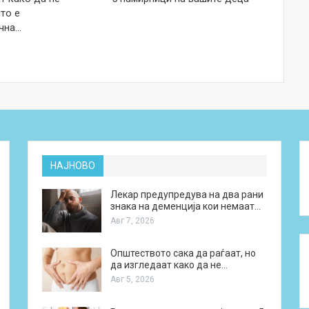
то е
чна…
НАЈНОВО
Лекар предупредува на два рани
знака на деменција кои немаат…
Авг 7, 2026
Општеството сака да раѓаат, но
да изгледаат како да не…
Авг 5, 2026