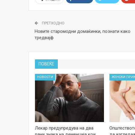
ПРЕТХОДНО
Новите старомодни домаќинки, познати како
тредвајф
ПОВЕЌЕ
НОВОСТИ
ЖЕНСКИ ПРИ
Лекар предупредува на два
Општеството
рани знака на деменција кои
да изгледаа