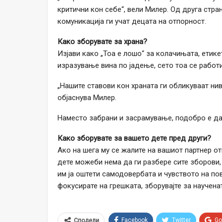
критични кон себе“, вели Милер. Од друга стр
комуникација ги учат децата на отпорност.
Како зборувате за храна?
Изјави како „Тоа е лошо“ за колачињата, етике
изразување вина по јадење, сето тоа се работи
„Нашите ставови кон храната ги обликуваат нив
објаснува Милер.
Наместо забрани и засрамување, подобро е да 
Како зборувате за вашето дете пред други?
Ако на шега му се жалите на вашиот партнер о
дете можеби нема да ги разбере сите зборови,
им ја оштети самодовербата и чувството на по
фокусирате на грешката, зборувајте за наученат
Facebook
Twitter
Go
Сподели