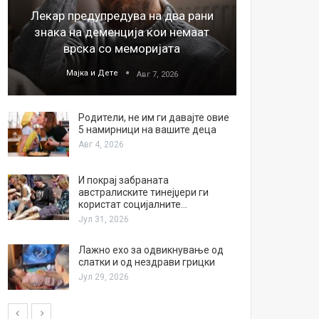
Лекар предупредува на два рани
26
знака на деменција кои немаат
благода
врска со меморијата
Мајка и Дете
М
Авг 7, 2026
Родители, не им ги давајте овие
5 намирници на вашите деца
Авг 4, 2026
И покрај забраната
австралиските тинејџери ги
користат социјалните…
Јул 31, 2026
Лажно ехо за одвикнување од
слатки и од нездрави грицки
Јул 29, 2026