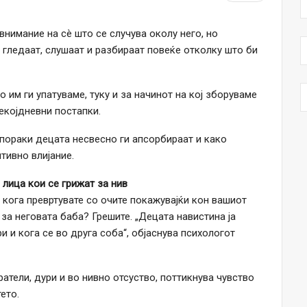
нимание на сè што се случува околу него, но
 гледаат, слушаат и разбираат повеќе отколку што би
 им ги упатуваме, туку и за начинот на кој зборуваме
секојдневни постапки.
пораки децата несвесно ги апсорбираат и како
тивно влијание.
 лица кои се грижат за нив
кога превртувате со очите покажувајќи кон вашиот
за неговата баба? Грешите. „Децата навистина ја
 и кога се во друга соба“, објаснува психологот
атели, дури и во нивно отсуство, поттикнува чувство
ето.