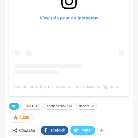
View this post on Instagram
A post shared by ᴅʀ ɪɢɴᴀᴄɪᴏ ᴘᴇʀᴇᴢ ᴛᴏᴍᴀsᴏɴᴇ (@nachoptomasone)
ВОДЕЊАК
плодова обвивка
пораѓање
1.380
Facebook
Twitter
Сподели