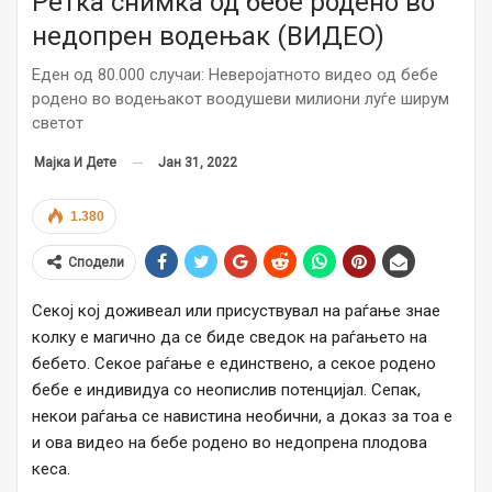
Ретка снимка од бебе родено во
недопрен водењак (ВИДЕО)
Еден од 80.000 случаи: Неверојатното видео од бебе
родено во водењакот воодушеви милиони луѓе ширум
светот
Јан 31, 2022
Мајка И Дете
1.380
Сподели
Секој кој доживеал или присуствувал на раѓање знае
колку е магично да се биде сведок на раѓањето на
бебето. Секое раѓање е единствено, а секое родено
бебе е индивидуа со неопислив потенцијал. Сепак,
некои раѓања се навистина необични, а доказ за тоа е
и ова видео на бебе родено во недопрена плодова
кеса.