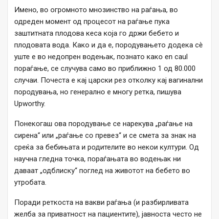
Имено, во огромното мнозинство на раѓања, во
одреден момент од процесот на раѓање пука
заштитната плодова кеса која го држи бебето и
плодовата вода. Како и да е, породувањето додека сè
уште е во недопрен водењак, познато како en caul
пораѓање, се случува само во приближно 1 од 80.000
случаи. Почеста е кај царски рез отколку кај вагинални
породувања, но генерално е многу ретка, пишува
Upworthy.
Понекогаш ова породување се нарекува „раѓање на
сирена“ или „раѓање со превез“ и се смета за знак на
среќа за бебињата и родителите во некои култури. Од
научна гледна точка, пораѓањата во водењак ни
даваат „одблиску“ поглед на животот на бебето во
утробата.
Поради реткоста на вакви раѓања (и разбирливата
желба за приватност на пациентите), јавноста често не