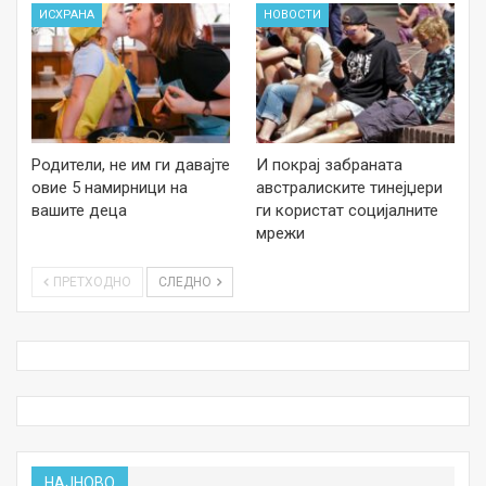
ИСХРАНА
НОВОСТИ
Родители, не им ги давајте
И покрај забраната
овие 5 намирници на
австралиските тинејџери
вашите деца
ги користат социјалните
мрежи
ПРЕТХОДНО
СЛЕДНО
НАЈНОВО