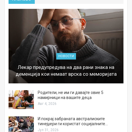
НОВОСТИ
Лекар предупредува на два рани знака на
деменција кои немаат врска со меморијата
а
Родители, не им ги давајте овие 5
намирници на вашите деца
Авг 4, 2026
И покрај забраната австралиските
тинејџери ги користат социјалните…
Јул 31, 2026