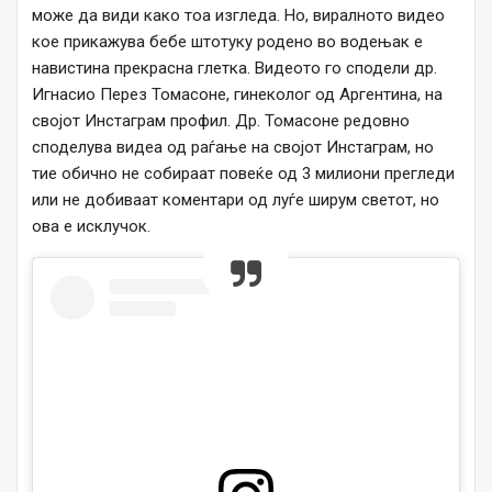
може да види како тоа изгледа. Но, виралното видео
кое прикажува бебе штотуку родено во водењак е
навистина прекрасна глетка. Видеото го сподели др.
Игнасио Перез Томасоне, гинеколог од Аргентина, на
својот Инстаграм профил. Др. Томасоне редовно
споделува видеа од раѓање на својот Инстаграм, но
тие обично не собираат повеќе од 3 милиони прегледи
или не добиваат коментари од луѓе ширум светот, но
ова е исклучок.