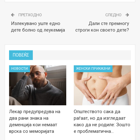
ПРЕТХОДНО
СЛЕДНО
Излекувано уште едно
Дали сте премногу
дете болно од леукемија
строги кон своето дете?
ПОВЕЌЕ
НОВОСТИ
ЖЕНСКИ ПРИКАЗНИ
Лекар предупредува на
Општеството сака да
два рани знака на
раѓаат, но да изгледаат
деменција кои немаат
како да не родиле: Зошто
врска со меморијата
е проблематична…