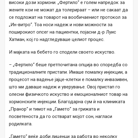
високи дози хормони. „Фертило“ е голем напредок за
жените кои не можат да толерираат – или не сакаат да
се подложат на товарот на вообичаениот протокол за
„Ин-витро“. Тоа носи надеж и нови можности за
поширокиот опсег на пациентки, појасни д-р Луис
Хатман, кој го надгледуваше целиот процес.
И мајката на бебето го сподели своето искуство.
– „Фертило“ беше претпочитана опција во споредба со
традиционалните пристапи. Имаше помалку инјекции, а
процесот на вадење јајце-клетки е помалку инвазивен,
што ми даваше надеж и уверување. Овој пристап го
олесни физичкото искуство и емоционалниот товар на
хормонските инјекции. Благодарна сум ѝ на клиниката
„Пранор“ и тимот на „Гамето“ за грижата и
посветеноста да го остварат мојот сон, нагласи
родилката.
„Гамето“ веќе доби лиценци за работа во неколку