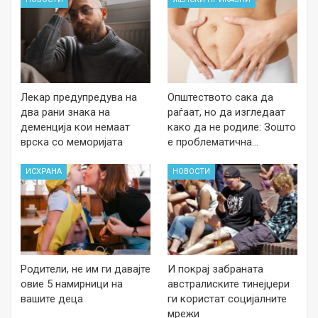
Лекар предупредува на
Општеството сака да
два рани знака на
раѓаат, но да изгледаат
деменција кои немаат
како да не родиле: Зошто
врска со меморијата
е проблематична…
ИСХРАНА
НОВОСТИ
Родители, не им ги давајте
И покрај забраната
овие 5 намирници на
австралиските тинејџери
вашите деца
ги користат социјалните
мрежи