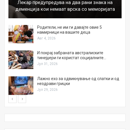
Лекар предупредува на два рани знака на
деменција кои немаат врска со меморијата
а
Родители, не им ги давајте овие 5
намирници на вашите деца
Авг 4, 2026
И покрај забраната австралиските
тинејџери ги користат социјалните…
Јул 31, 2026
Лажно ехо за одвикнување од слатки и од
нездрави грицки
Јул 29, 2026