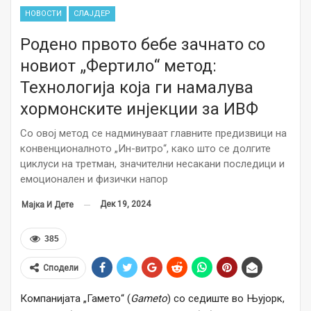
НОВОСТИ
СЛАЈДЕР
Родено првото бебе зачнато со
новиот „Фертило“ метод:
Технологија која ги намалува
хормонските инјекции за ИВФ
Со овој метод се надминуваат главните предизвици на
конвенционалното „Ин-витро“, како што се долгите
циклуси на третман, значителни несакани последици и
емоционален и физички напор
Дек 19, 2024
Мајка И Дете
385
Сподели
Компанијата „Гамето“ (
Gameto
) со седиште во Њујорк,