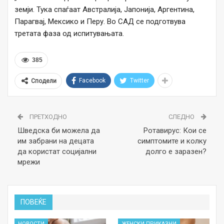
земји. Тука спаѓаат Австралија, Јапонија, Аргентина,
Парагвај, Мексико и Перу. Во САД се подготвува
третата фаза од испитувањата.
385
Facebook
Twitter
Сподели
ПРЕТХОДНО
СЛЕДНО
Шведска би можела да
Ротавирус: Кои се
им забрани на децата
симптомите и колку
да користат социјални
долго е заразен?
мрежи
ПОВЕЌЕ
НОВОСТИ
ЖЕНСКИ ПРИКАЗНИ