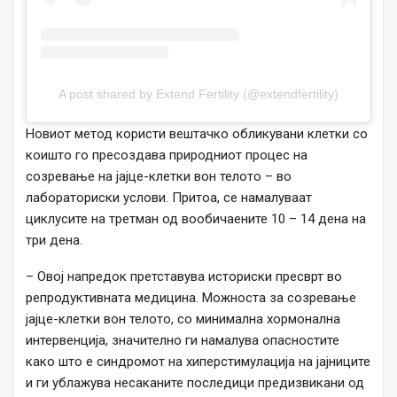
A post shared by Extend Fertility (@extendfertility)
Новиот метод користи вештачко обликувани клетки со
коишто го пресоздава природниот процес на
созревање на јајце-клетки вон телото – во
лабораториски услови. Притоа, се намалуваат
циклусите на третман од вообичаените 10 – 14 дена на
три дена.
– Овој напредок претставува историски пресврт во
репродуктивната медицина. Можноста за созревање
јајце-клетки вон телото, со минимална хормонална
интервенција, значително ги намалува опасностите
како што е синдромот на хиперстимулација на јајниците
и ги ублажува несаканите последици предизвикани од