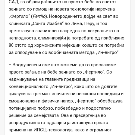
САД, го објави раѓањето на првото бебе во светот
зачнато со помош на новата технологија наречена
„Фертило“ (
Fertilo
). Новороденчето дојде на свет во
клиниката „Санта Изабел“ во Лима, Перу, и тоа
претставува значителен напредок во лекувањето на
неплодноста, елиминирајќи ја потребата од приближно
80 отсто од хормонските инјекции коишто се потребни
за оплодување со вообичаената метода „Ин-витро“.
– Воодушевени сме што можеме да го прославиме
првото раѓање на бебе зачнато со „Фертило“. Со
надминување на главните предизвици на
конвенционалното „Ин-витро“, како што се долгите
циклуси на третман, значителни несакани последици и
емоционален и физички напор, „Фертило“ обезбедува
потенцијално побрзо, побезбедно и подостапно
решение за семејствата. Ова е пресвртница во
репродуктивното здравје и ја истакнува првата
примена на ИПСЦ-технологија, како и огромниот