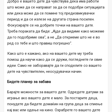
Добро е вашето дете да чувствува дека има работи
што може да се направат за да се подобри ситуацијата
или дека може да се помине тој предизвикувачки
период и да се излезе на другата страна посилен.
Фокусирајте се на добрите точки на вашето дете.
Треба пораката да биде: „Ајде да видиме како можеме
да го подобриме ова“, а не „Да откриеме што не е во
ред со тебе и што правиш погрешно“.
Како што е кажано, ако на вашето дете му треба
помош да научи како да се дружи, погледнете ги овие
идеи. Само не заборавајте да ги споделите со вашето
дете на чувствителен, неосудувачки начин.
Бидете планер за забава
Барајте можности за вашето дете. Одредете датуми за
играње ако вашето дете е мало. За постарите деца,
понудете да бидете домаќин на група деца за спиење
кај вас или одење на кино. Охрабрете го вашето дете