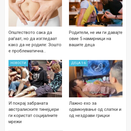
Општеството сака да
Родители, не им ги давајте
раѓаат, но да изгледаат
овие 5 намирници на
како да не родиле: Зошто
вашите деца
е проблематична…
НОВОСТИ
ДЕЦА 1-6
И покрај забраната
Лажно ехо за
австралиските тинејџери
одвикнување од слатки и
ги користат социјалните
од нездрави грицки
мрежи