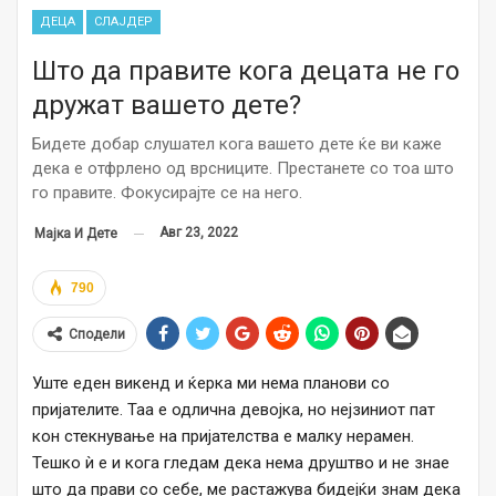
ДЕЦА
СЛАЈДЕР
Што да правите кога децата не го
дружат вашето дете?
Бидете добар слушател кога вашето дете ќе ви каже
дека е отфрлено од врсниците. Престанете со тоа што
го правите. Фокусирајте се на него.
Авг 23, 2022
Мајка И Дете
790
Сподели
Уште еден викенд и ќерка ми нема планови со
пријателите. Таа е одлична девојка, но нејзиниот пат
кон стекнување на пријателства е малку нерамен.
Тешко ѝ е и кога гледам дека нема друштво и не знае
што да прави со себе, ме растажува бидејќи знам дека