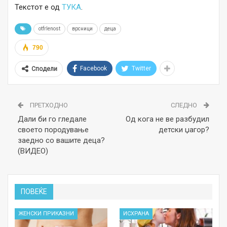
Текстот е од
ТУКА
.
otfrlenost
врсници
деца
790
Facebook
Twitter
Сподели
ПРЕТХОДНО
СЛЕДНО
Дали би го гледале
Од кога не ве разбудил
своето породување
детски џагор?
заедно со вашите деца?
(ВИДЕО)
ПОВЕЌЕ
ЖЕНСКИ ПРИКАЗНИ
ИСХРАНА