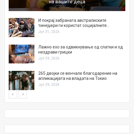
на вашите деца
И покрај забраната австралиските
тинејџери ги користат социјалните…
Јул 31, 2026
Лажно ехо за одвикнување од слатки и од
нездрави грицки
Јул 29, 2026
а
265 двојки се венчале благодарение на
апликацијата на владата на Токио
Јул 29, 2026