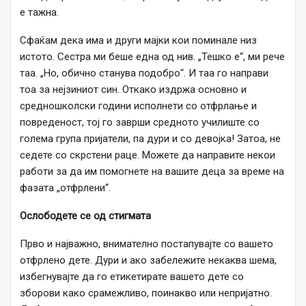
е тажна.
Сфаќам дека има и други мајки кои поминале низ
истото. Сестра ми беше една од нив. „Тешко е“, ми рече
таа. „Но, обично станува подобро“. И таа го направи
тоа за нејзиниот син. Откако издржа основно и
средношколски години исполнети со отфрлање и
повреденост, тој го заврши средното училиште со
голема група пријатели, па дури и со девојка! Затоа, не
седете со скрстени раце. Можете да направите некои
работи за да им помогнете на вашите деца за време на
фазата „отфрлени“.
Ослободете се од стигмата
Прво и најважно, внимателно постапувајте со вашето
отфрлено дете. Дури и ако забележите некаква шема,
избегнувајте да го етикетирате вашето дете со
зборови како срамежливо, поинакво или непријатно.