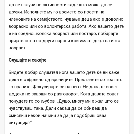
да се вклучи во активности каде што може да се
дружи. Исполнете му го времето со посети на
членовите на семејството, чување деца ако е доволно
возрасно или со волонтерска работа. Ако вашето дете
е на средношколска возраст или постаро, побарајте
пријателства со други парови кои имаат деца на иста
возраст.
Слушајте и сакајте
Бидете добар слушател кога вашето дете ќе ви каже
дека е отфрлено од врсниците. Престанете со тоа што
го правите. Фокусирајте се на него. Не давајте совет
додека не заврши со разговорот. Кога давате совет,
понудете го со љубов. „Душо, многу ми е жал што се
чувствуваш така. Дали сакаш да се обидеш да
смислиш некои начини за да ја подобриш оваа
ситуација?“