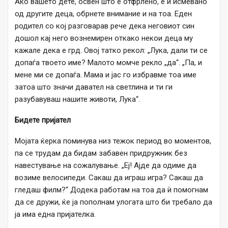
Ако вашето дете, освен што е отфрлено, е и исмевано
од другите деца, обрнете внимание и на тоа. Еден
родител со кој разговарав рече дека неговиот син
дошол кај него вознемирен откако некои деца му
кажале дека е грд. Овој татко рекол: „Лука, дали ти се
допаѓа твоето име? Малото момче рекло „да“. „Па, и
мене ми се допаѓа. Мама и јас го избравме тоа име
затоа што значи давател на светлина и ти ги
разубавуваш нашите животи, Лука“.
Бидете пријател
Мојата ќерка поминува низ тежок период во моментов,
па се трудам да бидам забавен придружник без
навестување на сожалување. „Еј! Ајде да одиме да
возиме велосипеди. Сакаш да играш игра? Сакаш да
гледаш филм?“ Додека работам на тоа да ѝ помогнам
да се дружи, ќе ја пополнам улогата што би требало да
ја има една пријателка.