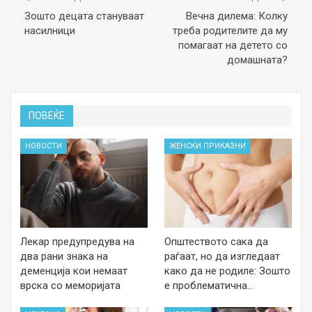
Зошто децата стануваат
Вечна дилема: Колку
насилници
треба родителите да му
помагаат на детето со
домашната?
ПОВЕЌЕ
НОВОСТИ
ЖЕНСКИ ПРИКАЗНИ
Лекар предупредува на
Општеството сака да
два рани знака на
раѓаат, но да изгледаат
деменција кои немаат
како да не родиле: Зошто
врска со меморијата
е проблематична…