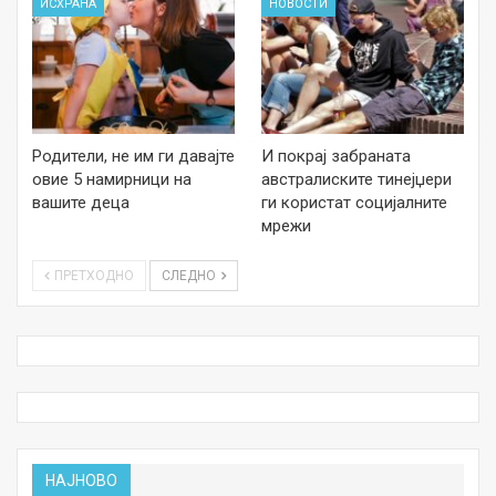
ИСХРАНА
НОВОСТИ
Родители, не им ги давајте
И покрај забраната
овие 5 намирници на
австралиските тинејџери
вашите деца
ги користат социјалните
мрежи
ПРЕТХОДНО
СЛЕДНО
НАЈНОВО