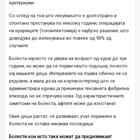
критериуми.
Со оглед на тоа што лекувањето е долготрајно и
спонтано престанува по неколку години, операцијата
на крајниците (тонзилектомија) е најбрзо решение, што
доведува до излекување во повеќе од 90% од
случаите.
Болеста најчесто се јавува на возраст од една до три
години, но може да се појави нешто подоцна, почесто
кај машките деца. Интервалите на појава обично не се
редовни, а мала доза на кортикостероид што се
администрира еднаш ја прекинува тековната фебрилна
епизода, но не спречува нова. Од карактеристичните
симптоми на болеста, афтите може да изостанат.
Овие деца растат, се развиваат, учат нормално и
болеста не остава никакви последици.
Болести кои исто така можат да предизвикаат