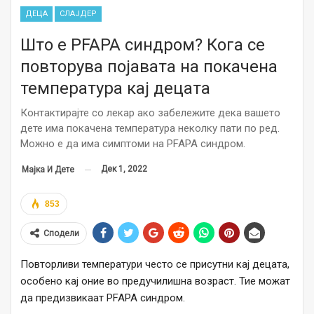
ДЕЦА
СЛАЈДЕР
Што е PFAPA синдром? Кога се
повторува појавата на покачена
температура кај децата
Контактирајте со лекар ако забележите дека вашето
дете има покачена температура неколку пати по ред.
Можно е да има симптоми на PFAPA синдром.
Дек 1, 2022
Мајка И Дете
853
Сподели
Повторливи температури често се присутни кај децата,
особено кај оние во предучилишна возраст. Тие можат
да предизвикаат PFAPA синдром.