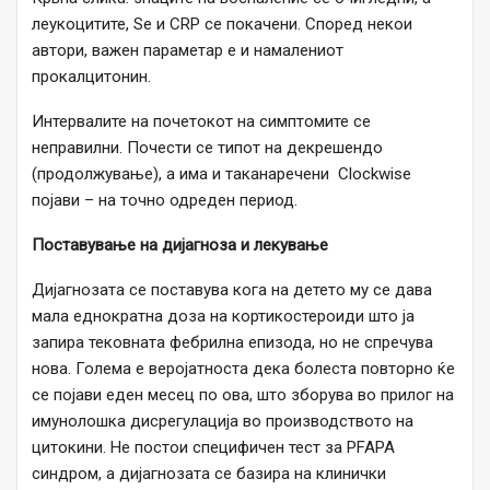
леукоцитите, Se и CRP се покачени. Според некои
автори, важен параметар е и намалениот
прокалцитонин.
Интервалите на почетокот на симптомите се
неправилни. Почести се типот на декрешендо
(продолжување), а има и таканаречени Clockwise
појави – на точно одреден период.
Поставување на дијагноза и лекување
Дијагнозата се поставува кога на детето му се дава
мала еднократна доза на кортикостероиди што ја
запира тековната фебрилна епизода, но не спречува
нова. Голема е веројатноста дека болеста повторно ќе
се појави еден месец по ова, што зборува во прилог на
имунолошка дисрегулација во производството на
цитокини. Не постои специфичен тест за PFAPA
синдром, а дијагнозата се базира на клинички