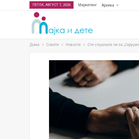
ПЕТОК, АВГУСТ 7, 2026
Маркетинг
Архива
Дома
Совети
Новости
Сте слушнале ли за „Скруџи