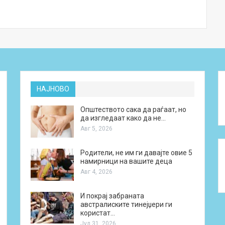
НАЈНОВО
Општеството сака да раѓаат, но
да изгледаат како да не…
Авг 5, 2026
Родители, не им ги давајте овие 5
намирници на вашите деца
Авг 4, 2026
И покрај забраната
австралиските тинејџери ги
користат…
Јул 31, 2026