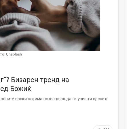
Малолетниците ќе бидат офлајн до
15-тата година: Франција воведе
забрана за…
Мајка и Дете
Јул 23, 2026
Нов тест од крвта би можел да го
открие ризикот од Алцхајмер
то: Unsplash
многу…
Јул 22, 2026
Австралијка роди четири
г“? Бизарен тренд на
идентични ќерки: Чудо што се
случува еднаш на…
ред Божиќ
Јул 21, 2026
овните врски кој има потенцијал да ги уништи врските
И многу среќа не е на арно! Жена
завршила на Итна помош по
свадбата на…
Јул 20, 2026