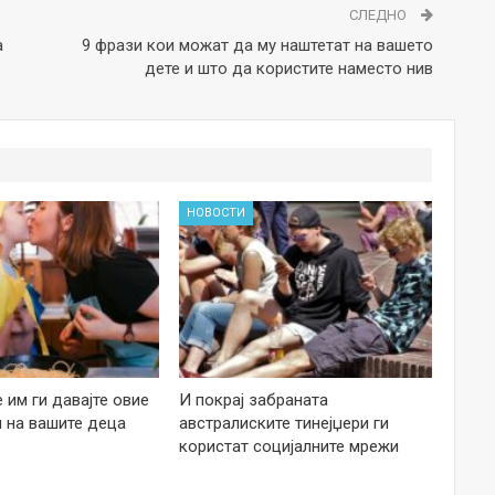
СЛЕДНО
а
9 фрази кои можат да му наштетат на вашето
дете и што да користите наместо нив
НОВОСТИ
е им ги давајте овие
И покрај забраната
 на вашите деца
австралиските тинејџери ги
користат социјалните мрежи