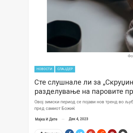
Фо
НОВОСТИ
СЛАЈДЕР
Сте слушнале ли за „Скруџин
разделување на паровите п
Овој зимски период се појави нов тренд во љуб
пред самиот Божиќ
Дек 4, 2023
Мајка И Дете