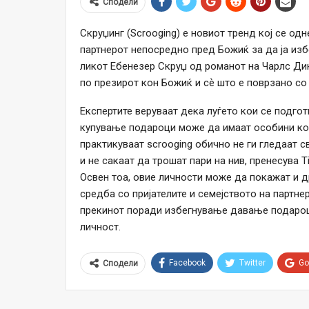
Сподели
Скруџинг (Scrooging) е новиот тренд кој се одн
партнерот непосредно пред Божиќ за да ја из
ликот Ебенезер Скруџ од романот на Чарлс Дике
по презирот кон Божиќ и сѐ што е поврзано со 
Експертите веруваат дека луѓето кои се подго
купување подароци може да имаат особини кои
практикуваат scrooging обично не ги гледаат 
и не сакаат да трошат пари на нив, пренесува 
Освен тоа, овие личности може да покажат и д
средба со пријателите и семејството на партне
прекинот поради избегнување давање подароц
личност.
Facebook
Twitter
Go
Сподели