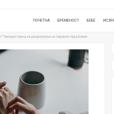
ПОЧЕТНА
БРЕМЕНОСТ
БЕБЕ
ИСХР
нг“? Бизарен тренд на разделување на паровите пред Божиќ
НОВОСТИ