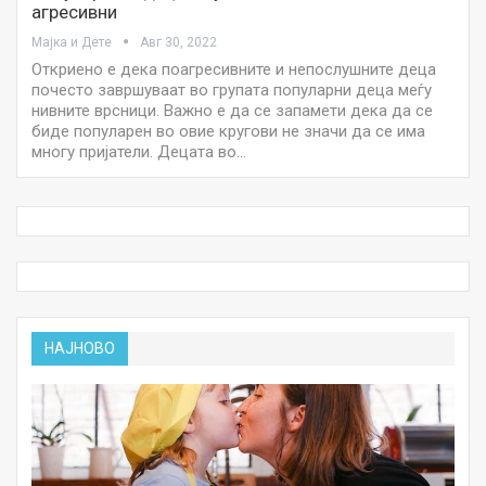
агресивни
Мајка и Дете
Авг 30, 2022
Откриено е дека поагресивните и непослушните деца
почесто завршуваат во групата популарни деца меѓу
нивните врсници. Важно е да се запамети дека да се
биде популарен во овие кругови не значи да се има
многу пријатели. Децата во…
НАЈНОВО