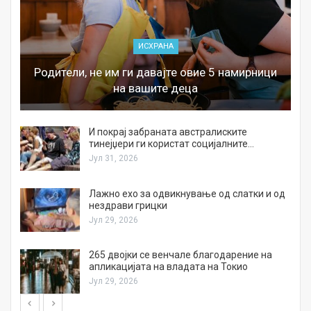
ИСХРАНА
Родители, не им ги давајте овие 5 намирници
на вашите деца
И покрај забраната австралиските
тинејџери ги користат социјалните…
Јул 31, 2026
Лажно ехо за одвикнување од слатки и од
нездрави грицки
Јул 29, 2026
а
265 двојки се венчале благодарение на
апликацијата на владата на Токио
Јул 29, 2026