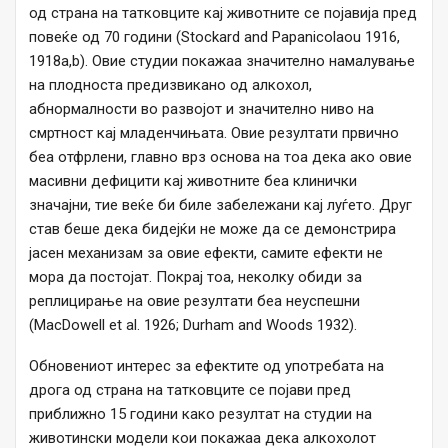
од страна на татковците кај животните се појавија пред
повеќе од 70 години (Stockard and Papanicolaou 1916,
1918a,b). Овие студии покажаа значително намалување
на плодноста предизвикано од алкохол,
абнормалности во развојот и значително ниво на
смртност кај младенчињата. Овие резултати првично
беа отфрлени, главно врз основа на тоа дека ако овие
масивни дефицити кај животните беа клинички
значајни, тие веќе би биле забележани кај луѓето. Друг
став беше дека бидејќи не може да се демонстрира
јасен механизам за овие ефекти, самите ефекти не
мора да постојат. Покрај тоа, неколку обиди за
реплицирање на овие резултати беа неуспешни
(MacDowell et al. 1926; Durham and Woods 1932).
Обновениот интерес за ефектите од употребата на
дрога од страна на татковците се појави пред
приближно 15 години како резултат на студии на
животински модели кои покажаа дека алкохолот