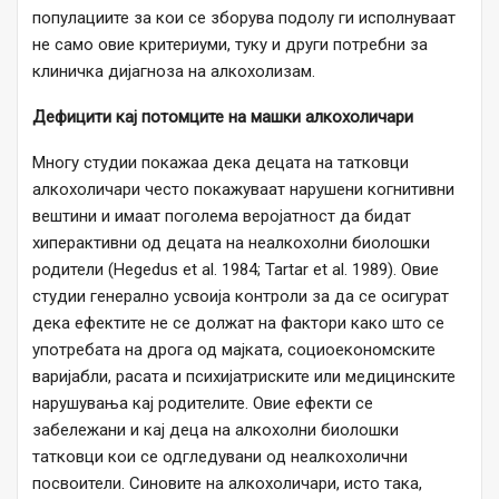
популациите за кои се зборува подолу ги исполнуваат
не само овие критериуми, туку и други потребни за
клиничка дијагноза на алкохолизам.
Дефицити кај потомците на машки алкохоличари
Многу студии покажаа дека децата на татковци
алкохоличари често покажуваат нарушени когнитивни
вештини и имаат поголема веројатност да бидат
хиперактивни од децата на неалкохолни биолошки
родители (Hegedus et al. 1984; Tartar et al. 1989). Овие
студии генерално усвоија контроли за да се осигурат
дека ефектите не се должат на фактори како што се
употребата на дрога од мајката, социоекономските
варијабли, расата и психијатриските или медицинските
нарушувања кај родителите. Овие ефекти се
забележани и кај деца на алкохолни биолошки
татковци кои се одгледувани од неалкохолични
посвоители. Синовите на алкохоличари, исто така,