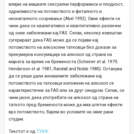
влијае на машките сексуални перформанси и плодност,
одржливоста на потомството и феталното и
неонаталното созревање (Abel 1992). Овие ефекти се
чини дека се квалитативно и квантитативно различни
од оние забележани кај FAS. Сепак, неколку извештаи
сугерираат дека FAS може да се појави кај
потомството на алкохолни татковци без докази за
прекумерна консумација на алкохол од страна на
мајката за време на бременоста (Scheiner et al. 1979;
Henderson et al. 1981; Randall and Noble 1980). Останува
да се реши дали аномалиите забележани кај
потомството на татковци изложени на алкохол се
карактеристични за FAS или за друг синдром. Сепак, се
чини јасно дека употребата на алкохол од страна на
таткото пред бременоста може да има штетни ефекти
врз потомството, барем во условите на овие рани
студии.
Текстот е од
ТУКА
.