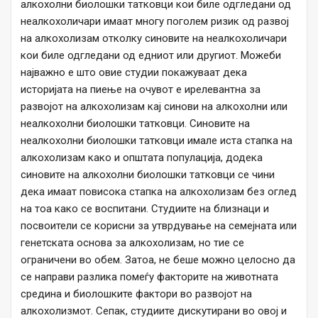
алкохолни биолошки татковци кои биле одгледани од
неалкохоличари имаат многу поголем ризик од развој
на алкохолизам отколку синовите на неалкохоличари
кои биле одгледани од едниот или другиот. Можеби
најважно е што овие студии покажуваат дека
историјата на пиење на очувот е ирелевантна за
развојот на алкохолизам кај синови на алкохолни или
неалкохолни биолошки татковци. Синовите на
неалкохолни биолошки татковци имале иста стапка на
алкохолизам како и општата популација, додека
синовите на алкохолни биолошки татковци се чини
дека имаат повисока стапка на алкохолизам без оглед
на тоа како се воспитани. Студиите на близнаци и
посвоители се корисни за утврдување на семејната или
генетската основа за алкохолизам, но тие се
ограничени во обем. Затоа, не беше можно целосно да
се направи разлика помеѓу факторите на животната
средина и биолошките фактори во развојот на
алкохолизмот. Сепак, студиите дискутирани во овој и