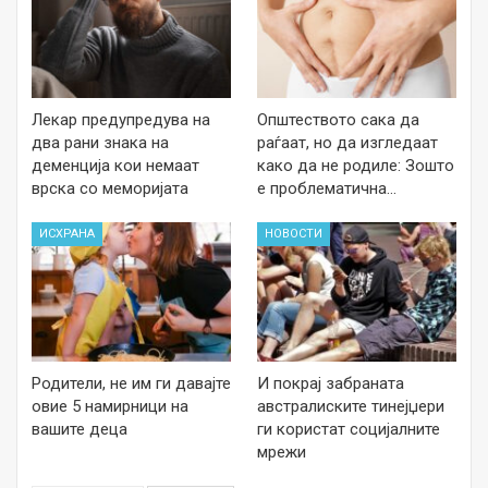
Лекар предупредува на
Општеството сака да
два рани знака на
раѓаат, но да изгледаат
деменција кои немаат
како да не родиле: Зошто
врска со меморијата
е проблематична…
ИСХРАНА
НОВОСТИ
Родители, не им ги давајте
И покрај забраната
овие 5 намирници на
австралиските тинејџери
вашите деца
ги користат социјалните
мрежи