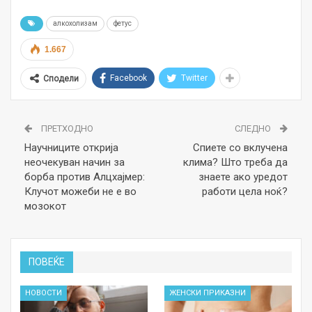
алкохолизам
фетус
1.667
Facebook
Twitter
Сподели
ПРЕТХОДНО
СЛЕДНО
Научниците открија
Спиете со вклучена
неочекуван начин за
клима? Што треба да
борба против Алцхајмер:
знаете ако уредот
Клучот можеби не е во
работи цела ноќ?
мозокот
ПОВЕЌЕ
НОВОСТИ
ЖЕНСКИ ПРИКАЗНИ