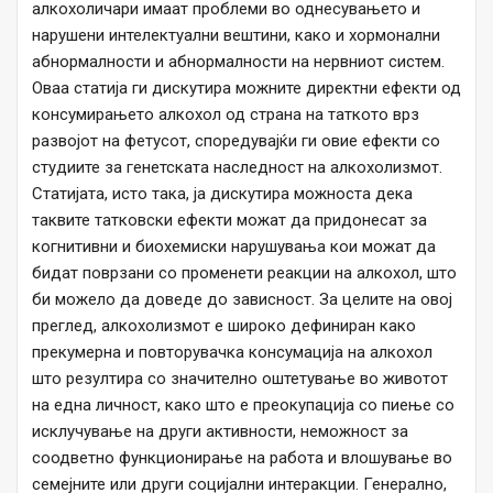
алкохоличари имаат проблеми во однесувањето и
нарушени интелектуални вештини, како и хормонални
абнормалности и абнормалности на нервниот систем.
Оваа статија ги дискутира можните директни ефекти од
консумирањето алкохол од страна на таткото врз
развојот на фетусот, споредувајќи ги овие ефекти со
студиите за генетската наследност на алкохолизмот.
Статијата, исто така, ја дискутира можноста дека
таквите татковски ефекти можат да придонесат за
когнитивни и биохемиски нарушувања кои можат да
бидат поврзани со променети реакции на алкохол, што
би можело да доведе до зависност. За целите на овој
преглед, алкохолизмот е широко дефиниран како
прекумерна и повторувачка консумација на алкохол
што резултира со значително оштетување во животот
на една личност, како што е преокупација со пиење со
исклучување на други активности, неможност за
соодветно функционирање на работа и влошување во
семејните или други социјални интеракции. Генерално,