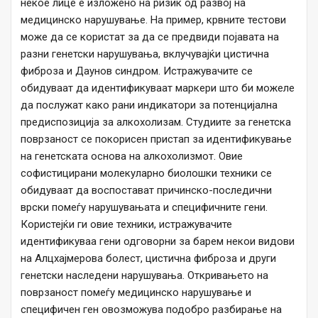
некое лице е изложено на ризик од развој на
медицинско нарушување. На пример, крвните тестови
може да се користат за да се предвиди појавата на
разни генетски нарушувања, вклучувајќи цистична
фиброза и Даунов синдром. Истражувачите се
обидуваат да идентификуваат маркери што би можеле
да послужат како рани индикатори за потенцијална
предиспозиција за алкохолизам. Студиите за генетска
поврзаност се покорисен пристап за идентификување
на генетската основа на алкохолизмот. Овие
софистицирани молекуларно биолошки техники се
обидуваат да воспостават причинско-последични
врски помеѓу нарушувањата и специфичните гени.
Користејќи ги овие техники, истражувачите
идентификуваа гени одговорни за барем некои видови
на Алцхајмерова болест, цистична фиброза и други
генетски наследени нарушувања. Откривањето на
поврзаност помеѓу медицинско нарушување и
специфичен ген овозможува подобро разбирање на