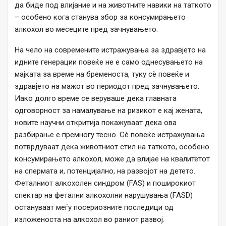
да биде под влијание и на животните навики на таткото
– особено кога станува збор за консумирањето
алкохол во месеците пред зачнувањето.
На чело на современите истражувања за здравјето на
идните генерации повеќе не е само однесувањето на
мајката за време на бременоста, туку сè повеќе и
здравјето на мажот во периодот пред зачнувањето.
Иако долго време се веруваше дека главната
одговорност за намалување на ризикот е кај жената,
новите научни откритија покажуваат дека ова
разбирање е премногу тесно. Сè повеќе истражувања
потврдуваат дека животниот стил на таткото, особено
консумирањето алкохол, може да влијае на квалитетот
на спермата и, потенцијално, на развојот на детето.
Феталниот алкохолен синдром (FAS) и поширокиот
спектар на фетални алкохолни нарушувања (FASD)
остануваат меѓу посериозните последици од
изложеноста на алкохол во раниот развој.