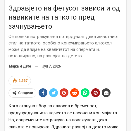
Здравјето на фетусот зависи и од
навиките на таткото пред
зачнувањето
Сè повеќе истражувања потврдуваат дека животниот
стил на таткото, особено консумирањето алкохол,
може да влијае на квалитетот на спермата и,
потенцијално, на развојот на детето.
Јул 7, 2026
Мајка И Дете
1.667
Сподели
Кога станува збор за алкохол и бременост,
предупредувањата најчесто се насочени кон мајката.
Но, современите истражувања покажуваат дека
сликата е поширока. Здравиот развој на детето може