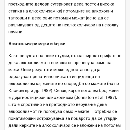
претходните делови сугерираат дека постои висока
стапка на алкохолизам кај потомците на алкохолни
татковци и дека овие потомци можат јасно да се
разликуваат од децата на неалкохоличари на неколку
начини.
Алкохоличари мајки и ќерки
Како резултат на овие студии, стана широко прифатено
дека алкохолизмот генетски се пренесува само на
мажи. Овие резултати може едноставно да ја
одразуваат релативно ниската инциденца на
алкохолизам кај жените во споредба со мажите (на пр.
Клонингер и др. 1989). Сепак, кај сè поголем број жени
е дијагностициран алкохолизам (Johnston et al. 1987),
што е спротивно на претходното верување дека
алкохолизмот ги погодува само мажите. Потребни се
понатамошни истражувања за поцврсто да се утврди
дали ќерките на алкохоличари се изложени на поголем