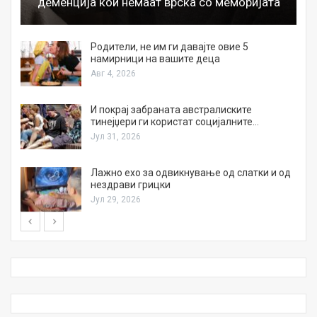
деменција кои немаат врска со меморијата
а
Родители, не им ги давајте овие 5
намирници на вашите деца
Авг 4, 2026
И покрај забраната австралиските
тинејџери ги користат социјалните…
Јул 31, 2026
Лажно ехо за одвикнување од слатки и од
нездрави грицки
Јул 29, 2026