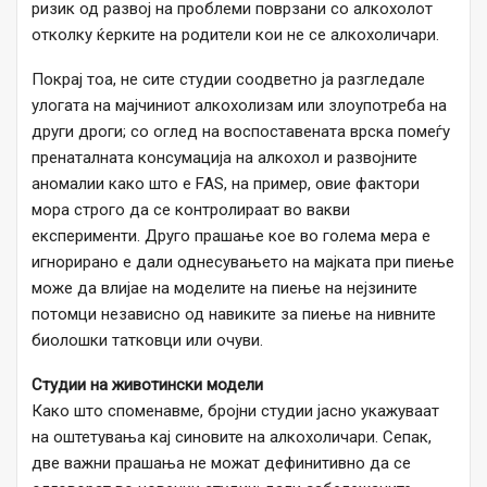
ризик од развој на проблеми поврзани со алкохолот
отколку ќерките на родители кои не се алкохоличари.
Покрај тоа, не сите студии соодветно ја разгледале
улогата на мајчиниот алкохолизам или злоупотреба на
други дроги; со оглед на воспоставената врска помеѓу
пренаталната консумација на алкохол и развојните
аномалии како што е FAS, на пример, овие фактори
мора строго да се контролираат во вакви
експерименти. Друго прашање кое во голема мера е
игнорирано е дали однесувањето на мајката при пиење
може да влијае на моделите на пиење на нејзините
потомци независно од навиките за пиење на нивните
биолошки татковци или очуви.
Студии на животински модели
Како што споменавме, бројни студии јасно укажуваат
на оштетувања кај синовите на алкохоличари. Сепак,
две важни прашања не можат дефинитивно да се