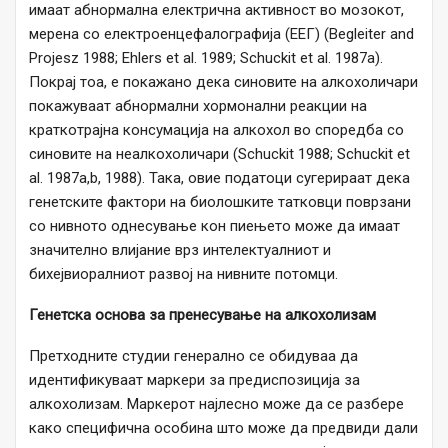
имаат абнормална електрична активност во мозокот,
мерена со електроенцефалографија (ЕЕГ) (Begleiter and
Projesz 1988; Ehlers et al. 1989; Schuckit et al. 1987a).
Покрај тоа, е покажано дека синовите на алкохоличари
покажуваат абнормални хормонални реакции на
краткотрајна консумација на алкохол во споредба со
синовите на неалкохоличари (Schuckit 1988; Schuckit et
al. 1987a,b, 1988). Така, овие податоци сугерираат дека
генетските фактори на биолошките татковци поврзани
со нивното однесување кон пиењето може да имаат
значително влијание врз интелектуалниот и
бихејвиоралниот развој на нивните потомци.
Генетска основа за пренесување на алкохолизам
Претходните студии генерално се обидуваа да
идентификуваат маркери за предиспозиција за
алкохолизам. Маркерот најлесно може да се разбере
како специфична особина што може да предвиди дали