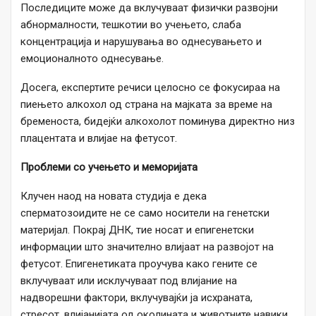
Последиците може да вклучуваат физички развојни
абнормалности, тешкотии во учењето, слаба
концентрација и нарушувања во однесувањето и
емоционалното однесување.
Досега, експертите речиси целосно се фокусираа на
пиењето алкохол од страна на мајката за време на
бременоста, бидејќи алкохолот поминува директно низ
плацентата и влијае на фетусот.
Проблеми со учењето и меморијата
Клучен наод на новата студија е дека
сперматозоидите не се само носители на генетски
материјал. Покрај ДНК, тие носат и епигенетски
информации што значително влијаат на развојот на
фетусот. Епигенетиката проучува како гените се
вклучуваат или исклучуваат под влијание на
надворешни фактори, вклучувајќи ја исхраната,
стресот, влијанијата од околината и животните навики.