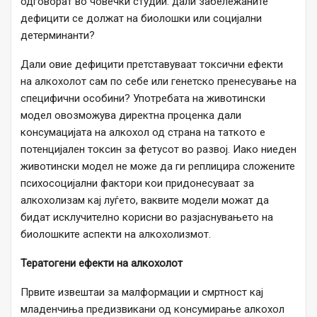
одговорат во човечки студии: дали забележаните
дефицити се должат на биолошки или социјални
детерминанти?
Дали овие дефицити претставуваат токсични ефекти
на алкохолот сам по себе или генетско пренесување на
специфични особини? Употребата на животински
модел овозможува директна проценка дали
консумацијата на алкохол од страна на таткото е
потенцијален токсин за фетусот во развој. Иако ниеден
животински модел не може да ги реплицира сложените
психосоцијални фактори кои придонесуваат за
алкохолизам кај луѓето, ваквите модели можат да
бидат исклучително корисни во разјаснувањето на
биолошките аспекти на алкохолизмот.
Тератогени ефекти на алкохолот
Првите извештаи за малформации и смртност кај
младенчиња предизвикани од консумирање алкохол