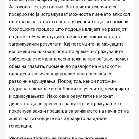
Алкохолот е еден од нив. Затоа истражувачите сè
посериозно ја истражуваат можноста пиењето алкохол
од страна на таткото пред зачнувањето да ги промени
биолошките процеси што подоцна влијаат на развојот
на детето. Некои студии на животни покажаа доста
загрижувачки резултати. Кај потомците на мажјаците
изложени на алкохол подолго време, истражувачите
забележале помала телесна тежина при раѓање, помал
обем на главата, промени во развојот на мозокот и
одредени физички карактеристики поврзани со
развојни нарушувања. Покрај тоа, некои потомци
подоцна покажале и проблеми со учењето, меморијата
и однесувањето. Иако овие резултати не можат
директно да се пренесат на луѓето, истражувањето
покренува важни прашања за влијанието на начинот на
живот на татковците врз здравјето на идните
генерации.
Улогата на таткото не треба да се потценува