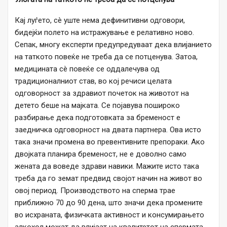
Кај луѓето, сè уште нема дефинитивни одговори,
бидејќи полето на истражување е релативно ново.
Сепак, многу експерти предупредуваат дека влијанието
на таткото повеќе не треба да се потценува. Затоа,
медицината сè повеќе се оддалечува од
традиционалниот став, во кој речиси целата
одговорност за здравиот почеток на животот на
детето беше на мајката. Се појавува пошироко
разбирање дека подготовката за бременост е
заедничка одговорност на двата партнера. Ова исто
така значи промена во превентивните препораки. Ако
двојката планира бременост, не е доволно само
жената да воведе здрави навики. Мажите исто така
треба да го земат предвид својот начин на живот во
овој период. Производството на сперма трае
приближно 70 до 90 дена, што значи дека промените
во исхраната, физичката активност и консумирањето