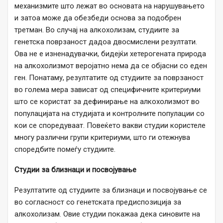
механизмите што лежат во основата на нарушувањето
и затоа може да обезбеди основа за подобрен
третман. Во случај на алкохолизам, студиите за
генетска поврзаност дадоа двосмислени резултати.
Ова не е изненадувачки, бидејќи хетерогената природа
на алкохолизмот веројатно нема да се објасни со еден
ген. Понатаму, резултатите од студиите за поврзаност
во голема мера зависат од специфичните критериуми
што се користат за дефинирање на алкохолизмот во
популацијата на студијата и контролните популации со
кои се споредуваат. Повеќето вакви студии користеле
многу различни групи критериуми, што ги отежнува
споредбите помеѓу студиите.
Студии за близнаци и посвојување
Резултатите од студиите за близнаци и посвојување се
во согласност со генетската предиспозиција за
алкохолизам. Овие студии покажаа дека синовите на