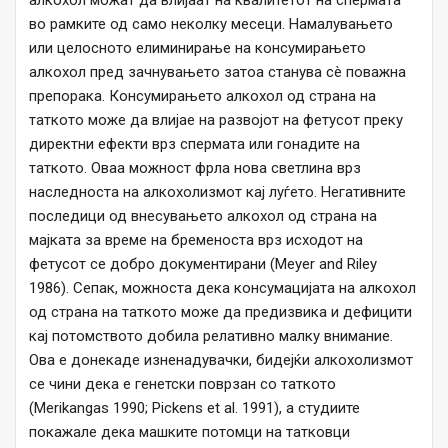
алкохол можат да влијаат на квалитетот на спермата
во рамките од само неколку месеци. Намалувањето
или целосното елиминирање на консумирањето
алкохол пред зачнувањето затоа станува сè поважна
препорака. Консумирањето алкохол од страна на
таткото може да влијае на развојот на фетусот преку
директни ефекти врз спермата или гонадите на
таткото. Оваа можност фрла нова светлина врз
наследноста на алкохолизмот кај луѓето. Негативните
последици од внесувањето алкохол од страна на
мајката за време на бременоста врз исходот на
фетусот се добро документирани (Meyer and Riley
1986). Сепак, можноста дека консумацијата на алкохол
од страна на таткото може да предизвика и дефицити
кај потомството добила релативно малку внимание.
Ова е донекаде изненадувачки, бидејќи алкохолизмот
се чини дека е генетски поврзан со таткото
(Merikangas 1990; Pickens et al. 1991), а студиите
покажале дека машките потомци на татковци