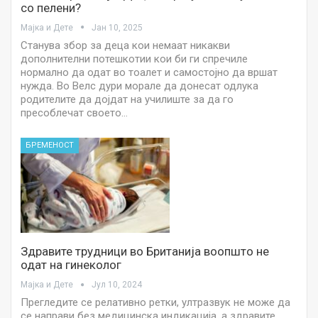
со пелени?
Мајка и Дете
Јан 10, 2025
Станува збор за деца кои немаат никакви
дополнителни потешкотии кои би ги спречиле
нормално да одат во тоалет и самостојно да вршат
нужда. Во Велс дури морале да донесат одлука
родителите да дојдат на училиште за да го
пресоблечат своето…
БРЕМЕНОСТ
Здравите трудници во Британија воопшто не
одат на гинеколог
Мајка и Дете
Јул 10, 2024
Прегледите се релативно ретки, ултразвук не може да
се направи без медицинска индикација, а здравите