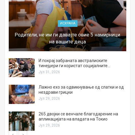
ИСХРАНА
Родители, не им ги давајте овие 5 намирници
на вашите деца
И покрај забраната австралиските
тинејџери ги користат социјалните…
Јул 31, 2026
Лажно ехо за одвикнување од слатки и од
нездрави грицки
Јул 29, 2026
а
265 двојки се венчале благодарение на
апликацијата на владата на Токио
Јул 29, 2026