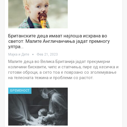
Британските деца имаат најлоша исхрана во
светот: Малите Англичанчиња јадат премногу
ултра…
Мајка и Дете
Фев 21, 2023
Малите деца во Велика Британија јадат прекумерни
количини бисквити, чипс и стапчиња, пире од кесичка и
готови оброци, а сето тоа е поврзано со зголемување
на телесната тежина и проблеми со растот.
БРЕМЕНОСТ