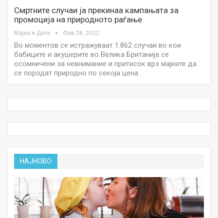
Смртните случаи ја прекинаа кампањата за
промоција на природното раѓање
Мајка и Дете
Фев 28, 2022
Во моментов се истражуваат 1.862 случаи во кои
бабиците и акушерите во Велика Британија се
осомничени за невнимание и притисок врз мајките да
се породат природно по секоја цена.
НАЈНОВО