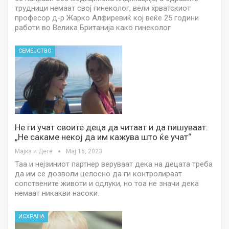
трудници немаат свој гинеколог, вели хрватскиот
професор д-р Жарко Алфиревиќ кој веќе 25 години
работи во Велика Британија како гинеколог
СЕМЕЈСТВО
Не ги учат своите деца да читаат и да пишуваат:
„Не сакаме некој да им кажува што ќе учат“
Мајка и Дете
Мај 16, 2023
Таа и нејзиниот партнер веруваат дека на децата треба
да им се дозволи целосно да ги контролираат
сопствените животи и одлуки, но тоа не значи дека
немаат никакви насоки.
ИСХРАНА