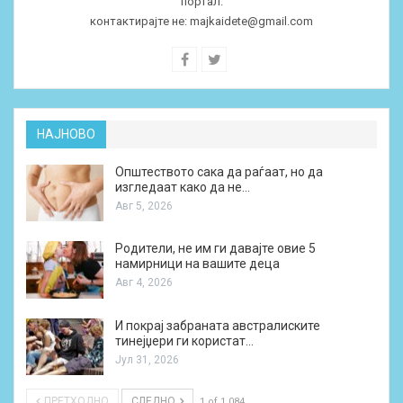
портал.
контактирајте не:
majkaidete@gmail.com
НАЈНОВО
Општеството сака да раѓаат, но да
изгледаат како да не…
Авг 5, 2026
Родители, не им ги давајте овие 5
намирници на вашите деца
Авг 4, 2026
И покрај забраната австралиските
тинејџери ги користат…
Јул 31, 2026
ПРЕТХОДНО
СЛЕДНО
1 of 1.084